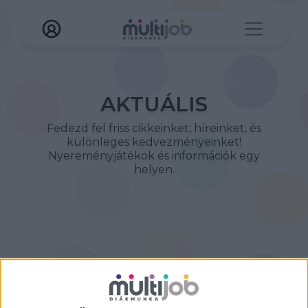
AKTUÁLIS
Fedezd fel friss cikkeinket, híreinket, és
különleges kedvezményeinket!
Nyereményjátékok és információk egy
helyen.