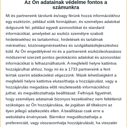
Az Ön adatainak védelme fontos a
számunkra
Mi és partnereink tárolunk és/vagy férünk hozzá információkhoz
egy eszközön, például sütik formájában, és személyes adatokat
dolgozunk fel, például egyedi azonosítókat és standard
információkat, amelyeket az eszköz személyre szabott
hirdetésekhez és tartalomhoz, hirdetések és tartalmak
méréséhez, közönségmérésekhez és szolgáltatásfejlesztéshez
küld.
Az Ön engedélyével mi és a partnereink eszközleolvasásos
módszerrel szerzett pontos geolokációs adatokat és azonosítási
információkat is felhasználhatunk. A megfelelő helyre kattintva
hozzájárulhat ahhoz, hogy mi és a 1733 partnereink a fent
leírtak szerint adatkezelést végezzünk. Másik lehetőségként a
megfelelő helyre kattintva elutasíthatja a hozzájárulást, vagy a
hozzájárulás megadása előtt részletesebb információkhoz
juthat, és megváltoztathatja beállításait.
Felhívjuk figyelmét,
hogy személyes adatainak bizonyos kezeléséhez nem feltétlenül
szükséges az Ön hozzájárulása, de jogában áll tiltakozni az
ilyen jellegű adatkezelés ellen. A beállításai csak erre a
weboldalra érvényesek. Bármikor megváltoztathatja a
preferenciáit, vagy visszavonhatja hozzájárulását, ha visszatér