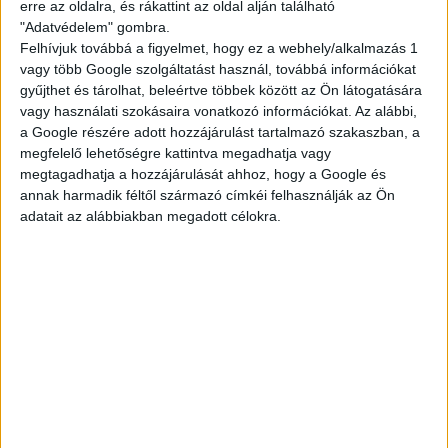
erre az oldalra, és rákattint az oldal alján található
"Adatvédelem" gombra.
Felhívjuk továbbá a figyelmet, hogy ez a webhely/alkalmazás 1
vagy több Google szolgáltatást használ, továbbá információkat
gyűjthet és tárolhat, beleértve többek között az Ön látogatására
vagy használati szokásaira vonatkozó információkat. Az alábbi,
a Google részére adott hozzájárulást tartalmazó szakaszban, a
megfelelő lehetőségre kattintva megadhatja vagy
megtagadhatja a hozzájárulását ahhoz, hogy a Google és
annak harmadik féltől származó címkéi felhasználják az Ön
adatait az alábbiakban megadott célokra.
Tippeld meg a VB
döntőseit és nyerj
Decathlon utalványt!
Szereted a focit és követed a világbajnokságot?