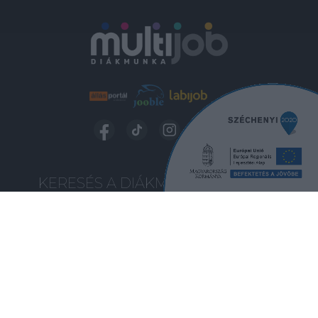
KERESÉS A DIÁKMUNKÁK KÖZÖTT
A MUNKAVÁLLALÁS FELTÉTELEI
PANASZKEZELÉS
PÉNZKIFIZETÉS FELTÉTELEI
INFORMÁCIÓ A CÉGEKNEK
CÉGES BEJELENTKEZÉS
KAPCSOLAT