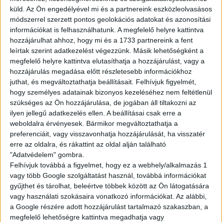
küld.
Az Ön engedélyével mi és a partnereink eszközleolvasásos
BEJELENTKEZÉS
módszerrel szerzett pontos geolokációs adatokat és azonosítási
információkat is felhasználhatunk. A megfelelő helyre kattintva
ÚJ FIÓK
hozzájárulhat ahhoz, hogy mi és a 1733 partnereink a fent
leírtak szerint adatkezelést végezzünk. Másik lehetőségként a
Elfelejtetted a jelszavad?
megfelelő helyre kattintva elutasíthatja a hozzájárulást, vagy a
hozzájárulás megadása előtt részletesebb információkhoz
juthat, és megváltoztathatja beállításait.
Felhívjuk figyelmét,
hogy személyes adatainak bizonyos kezeléséhez nem feltétlenül
szükséges az Ön hozzájárulása, de jogában áll tiltakozni az
ilyen jellegű adatkezelés ellen. A beállításai csak erre a
weboldalra érvényesek. Bármikor megváltoztathatja a
preferenciáit, vagy visszavonhatja hozzájárulását, ha visszatér
erre az oldalra, és rákattint az oldal alján található
"Adatvédelem" gombra.
Felhívjuk továbbá a figyelmet, hogy ez a webhely/alkalmazás 1
vagy több Google szolgáltatást használ, továbbá információkat
gyűjthet és tárolhat, beleértve többek között az Ön látogatására
vagy használati szokásaira vonatkozó információkat. Az alábbi,
a Google részére adott hozzájárulást tartalmazó szakaszban, a
megfelelő lehetőségre kattintva megadhatja vagy