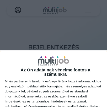
BEJELENTKEZÉS
További funkciók eléréséhez jelentkezz be Multi
Job fiókodba!
Az Ön adatainak védelme fontos a
Ha még nincs fiókod, akkor
itt tudsz létrehozni
számunkra
Mi és partnereink tárolunk és/vagy férünk hozzá információkhoz
egy eszközön, például sütik formájában, és személyes adatokat
dolgozunk fel, például egyedi azonosítókat és standard
információkat, amelyeket az eszköz személyre szabott
hirdetésekhez és tartalomhoz, hirdetések és tartalmak
méréséhez, közönségmérésekhez és szolgáltatásfejlesztéshez