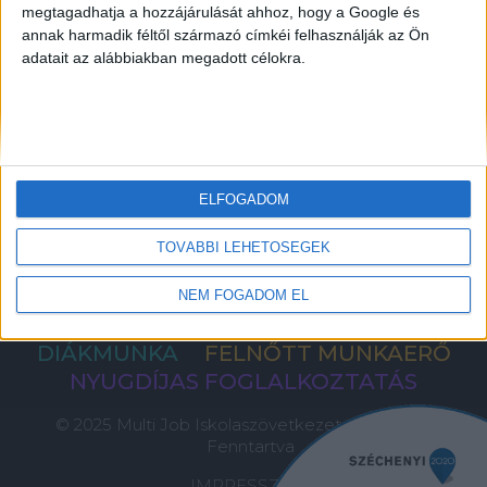
megtagadhatja a hozzájárulását ahhoz, hogy a Google és
KERESÉS A DIÁKMUNKÁK KÖZÖTT
annak harmadik féltől származó címkéi felhasználják az Ön
adatait az alábbiakban megadott célokra.
A MUNKAVÁLLALÁS FELTÉTELEI
PANASZKEZELÉS
PÉNZKIFIZETÉS FELTÉTELEI
INFORMÁCIÓ A CÉGEKNEK
CÉGES BEJELENTKEZÉS
ELFOGADOM
KAPCSOLAT
TOVÁBBI LEHETŐSÉGEK
PÁLYÁZAT
GY.I.K.
NEM FOGADOM EL
DIÁKMUNKA
FELNŐTT MUNKAERŐ
NYUGDÍJAS FOGLALKOZTATÁS
© 2025 Multi Job Iskolaszövetkezet, Minden Jog
Fenntartva
IMPRESSZUM