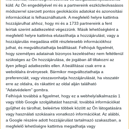
küld.
Az Ön engedélyével mi és a partnereink eszközleolvasásos
BEJELENTKEZÉS
módszerrel szerzett pontos geolokációs adatokat és azonosítási
információkat is felhasználhatunk. A megfelelő helyre kattintva
ÚJ FIÓK
hozzájárulhat ahhoz, hogy mi és a 1733 partnereink a fent
leírtak szerint adatkezelést végezzünk. Másik lehetőségként a
Elfelejtetted a jelszavad?
megfelelő helyre kattintva elutasíthatja a hozzájárulást, vagy a
hozzájárulás megadása előtt részletesebb információkhoz
juthat, és megváltoztathatja beállításait.
Felhívjuk figyelmét,
hogy személyes adatainak bizonyos kezeléséhez nem feltétlenül
szükséges az Ön hozzájárulása, de jogában áll tiltakozni az
ilyen jellegű adatkezelés ellen. A beállításai csak erre a
weboldalra érvényesek. Bármikor megváltoztathatja a
preferenciáit, vagy visszavonhatja hozzájárulását, ha visszatér
erre az oldalra, és rákattint az oldal alján található
"Adatvédelem" gombra.
Felhívjuk továbbá a figyelmet, hogy ez a webhely/alkalmazás 1
vagy több Google szolgáltatást használ, továbbá információkat
gyűjthet és tárolhat, beleértve többek között az Ön látogatására
vagy használati szokásaira vonatkozó információkat. Az alábbi,
a Google részére adott hozzájárulást tartalmazó szakaszban, a
megfelelő lehetőségre kattintva megadhatja vagy