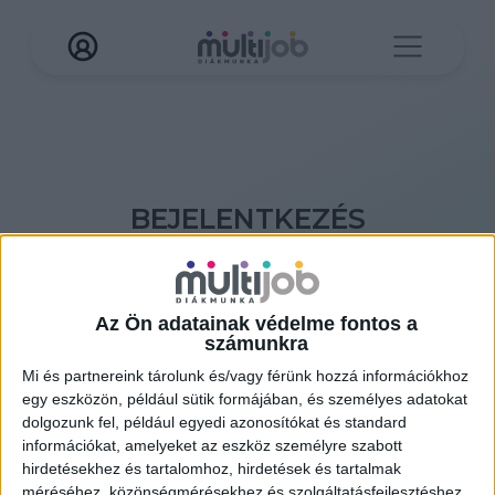
BEJELENTKEZÉS
További funkciók eléréséhez jelentkezz be Multi
Job fiókodba!
Az Ön adatainak védelme fontos a
Ha még nincs fiókod, akkor
itt tudsz létrehozni
számunkra
Mi és partnereink tárolunk és/vagy férünk hozzá információkhoz
egy eszközön, például sütik formájában, és személyes adatokat
dolgozunk fel, például egyedi azonosítókat és standard
információkat, amelyeket az eszköz személyre szabott
hirdetésekhez és tartalomhoz, hirdetések és tartalmak
méréséhez, közönségmérésekhez és szolgáltatásfejlesztéshez