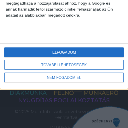
megtagadhatja a hozzájárulását ahhoz, hogy a Google és
KERESÉS A DIÁKMUNKÁK KÖZÖTT
annak harmadik féltől származó címkéi felhasználják az Ön
adatait az alábbiakban megadott célokra.
A MUNKAVÁLLALÁS FELTÉTELEI
PANASZKEZELÉS
PÉNZKIFIZETÉS FELTÉTELEI
INFORMÁCIÓ A CÉGEKNEK
CÉGES BEJELENTKEZÉS
ELFOGADOM
KAPCSOLAT
TOVÁBBI LEHETŐSÉGEK
PÁLYÁZAT
GY.I.K.
NEM FOGADOM EL
DIÁKMUNKA
FELNŐTT MUNKAERŐ
NYUGDÍJAS FOGLALKOZTATÁS
© 2025 Multi Job Iskolaszövetkezet, Minden Jog
Fenntartva
IMPRESSZUM