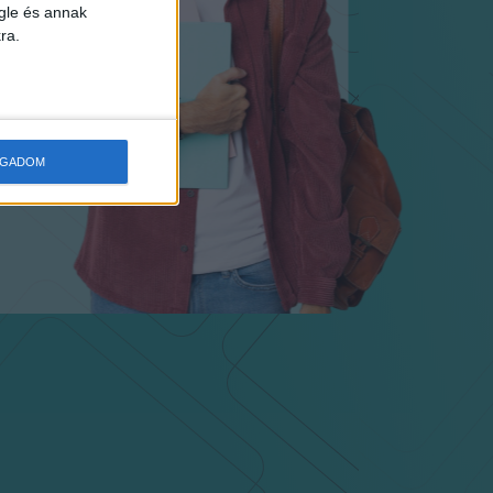
gle és annak
ra.
OGADOM