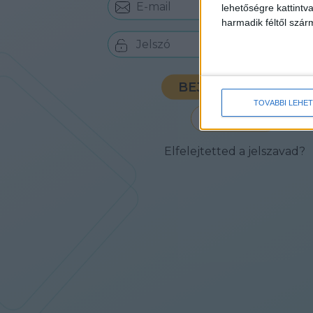
lehetőségre kattint
harmadik féltől szár
BEJELENTKEZÉS
TOVÁBBI LEHE
ÚJ FIÓK
Elfelejtetted a jelszavad?