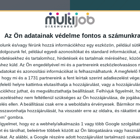
Az Ön adatainak védelme fontos a számunkr
rolunk és/vagy férünk hozzá információkhoz egy eszközön, például süti
olgozunk fel, például egyedi azonosítókat és standard információkat,
irdetésekhez és tartalomhoz, hirdetések és tartalmak méréséhez, kö
shez küld.
Az Ön engedélyével mi és a partnereink eszközleolvasásos m
datokat és azonosítási információkat is felhasználhatunk. A megfelelő h
 hogy mi és a 1731 partnereink a fent leírtak szerint adatkezelést vég
elelő helyre kattintva elutasíthatja a hozzájárulást, vagy a hozzájárul
iókhoz juthat, és megváltoztathatja beállításait.
Felhívjuk figyelmét, 
ezeléséhez nem feltétlenül szükséges az Ön hozzájárulása, de jogában 
tkezz be
zelés ellen. A beállításai csak erre a weboldalra érvényesek. Bármikor m
isszavonhatja hozzájárulását, ha visszatér erre az oldalra, és rákattint a
lem" gombra.
tudsz
figyelmet, hogy ez a webhely/alkalmazás 1 vagy több Google szolgáltat
et és tárolhat, beleértve többek között az Ön látogatására vagy használ
kat. Az alábbi, a Google részére adott hozzájárulást tartalmazó szaka