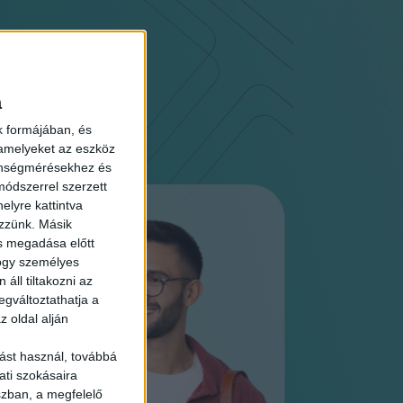
a
k formájában, és
 amelyeket az eszköz
zönségmérésekhez és
ódszerrel szerzett
elyre kattintva
ezzünk. Másik
ás megadása előtt
hogy személyes
áll tiltakozni az
egváltoztathatja a
z oldal alján
ást használ, továbbá
ati szokásaira
szban, a megfelelő