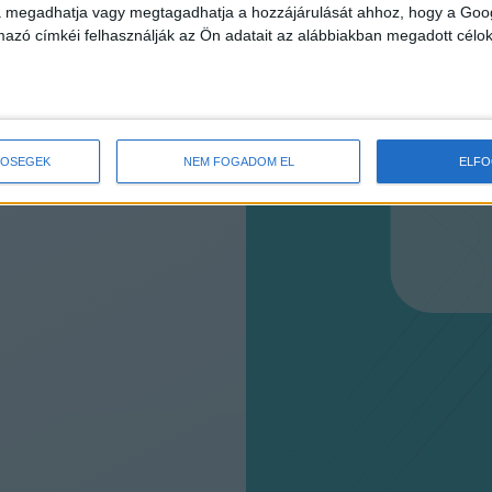
va megadhatja vagy megtagadhatja a hozzájárulását ahhoz, hogy a Goo
mazó címkéi felhasználják az Ön adatait az alábbiakban megadott célok
TŐSÉGEK
NEM FOGADOM EL
ELF