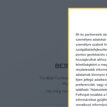
Mi és partnereink tá
személyes adatokat d
személyre szabott h
szolgáltatásfejleszté
pontos geolokációs a
hozzájárulhat ahhoz,
BEJELENTKEZÉS
lehetőségként a megf
részletesebb informác
adatainak bizonyos k
További funkciók eléréséhez jelen
ilyen jellegű adatke
Multi Job fiókodba!
preferenciáit, vagy v
található "Adatvéde
Ha még nincs fiókod, akkor
itt 
Felhívjuk továbbá a 
létrehozni
információkat gyűjth
vonatkozó információ