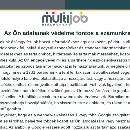
Az Ön adatainak védelme fontos a számunkr
rolunk és/vagy férünk hozzá információkhoz egy eszközön, például süti
olgozunk fel, például egyedi azonosítókat és standard információkat,
irdetésekhez és tartalomhoz, hirdetések és tartalmak méréséhez, kö
shez küld.
Az Ön engedélyével mi és a partnereink eszközleolvasásos m
datokat és azonosítási információkat is felhasználhatunk. A megfelelő h
 hogy mi és a 1731 partnereink a fent leírtak szerint adatkezelést vég
elelő helyre kattintva elutasíthatja a hozzájárulást, vagy a hozzájárul
iókhoz juthat, és megváltoztathatja beállításait.
Felhívjuk figyelmét, 
ezeléséhez nem feltétlenül szükséges az Ön hozzájárulása, de jogában 
tkezz be
zelés ellen. A beállításai csak erre a weboldalra érvényesek. Bármikor m
isszavonhatja hozzájárulását, ha visszatér erre az oldalra, és rákattint a
lem" gombra.
tudsz
figyelmet, hogy ez a webhely/alkalmazás 1 vagy több Google szolgáltat
et és tárolhat, beleértve többek között az Ön látogatására vagy használ
kat. Az alábbi, a Google részére adott hozzájárulást tartalmazó szaka