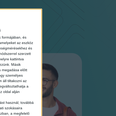
a
k formájában, és
 amelyeket az eszköz
zönségmérésekhez és
ódszerrel szerzett
elyre kattintva
ezzünk. Másik
ás megadása előtt
hogy személyes
áll tiltakozni az
egváltoztathatja a
z oldal alján
ást használ, továbbá
ati szokásaira
szban, a megfelelő