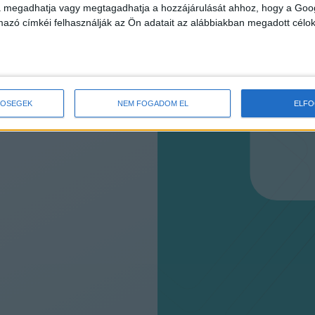
va megadhatja vagy megtagadhatja a hozzájárulását ahhoz, hogy a Goo
mazó címkéi felhasználják az Ön adatait az alábbiakban megadott célok
TŐSÉGEK
NEM FOGADOM EL
ELF