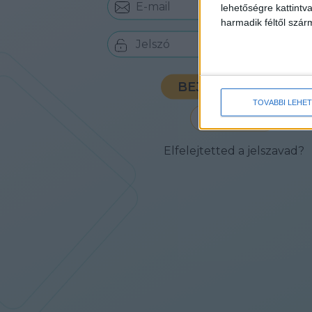
lehetőségre kattint
harmadik féltől szár
BEJELENTKEZÉS
TOVÁBBI LEHE
ÚJ FIÓK
Elfelejtetted a jelszavad?