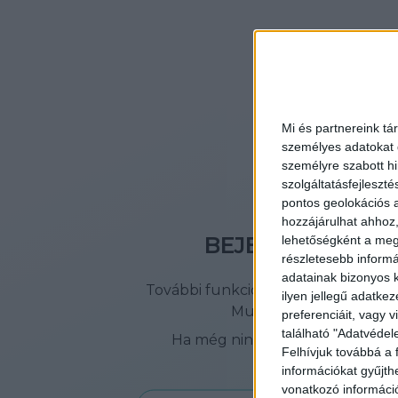
Mi és partnereink tá
személyes adatokat d
személyre szabott h
szolgáltatásfejleszté
pontos geolokációs a
hozzájárulhat ahhoz,
BEJELENTKEZÉS
lehetőségként a megf
részletesebb informác
adatainak bizonyos k
További funkciók eléréséhez jelen
ilyen jellegű adatke
Multi Job fiókodba!
preferenciáit, vagy v
található "Adatvéde
Ha még nincs fiókod, akkor
itt 
Felhívjuk továbbá a 
létrehozni
információkat gyűjth
vonatkozó információ