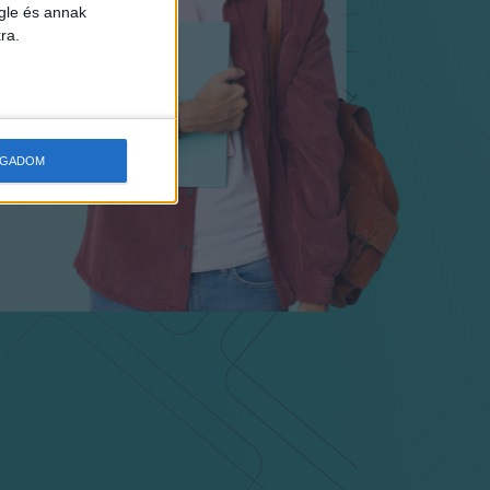
gle és annak
ra.
OGADOM