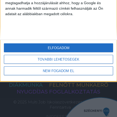
megtagadhatja a hozzájárulását ahhoz, hogy a Google és
KERESÉS A DIÁKMUNKÁK KÖZÖTT
annak harmadik féltől származó címkéi felhasználják az Ön
adatait az alábbiakban megadott célokra.
A MUNKAVÁLLALÁS FELTÉTELEI
PANASZKEZELÉS
PÉNZKIFIZETÉS FELTÉTELEI
INFORMÁCIÓ A CÉGEKNEK
CÉGES BEJELENTKEZÉS
ELFOGADOM
KAPCSOLAT
TOVÁBBI LEHETŐSÉGEK
PÁLYÁZAT
GY.I.K.
NEM FOGADOM EL
DIÁKMUNKA
FELNŐTT MUNKAERŐ
NYUGDÍJAS FOGLALKOZTATÁS
© 2025 Multi Job Iskolaszövetkezet, Minden Jog
Fenntartva
IMPRESSZUM