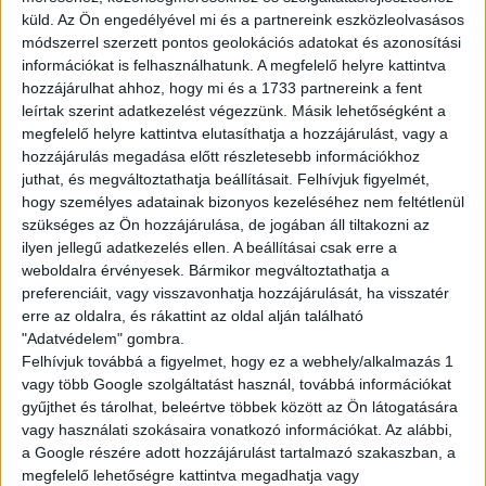
küld.
Az Ön engedélyével mi és a partnereink eszközleolvasásos
BEJELENTKEZÉS
módszerrel szerzett pontos geolokációs adatokat és azonosítási
információkat is felhasználhatunk. A megfelelő helyre kattintva
ÚJ FIÓK
hozzájárulhat ahhoz, hogy mi és a 1733 partnereink a fent
leírtak szerint adatkezelést végezzünk. Másik lehetőségként a
Elfelejtetted a jelszavad?
megfelelő helyre kattintva elutasíthatja a hozzájárulást, vagy a
hozzájárulás megadása előtt részletesebb információkhoz
juthat, és megváltoztathatja beállításait.
Felhívjuk figyelmét,
hogy személyes adatainak bizonyos kezeléséhez nem feltétlenül
szükséges az Ön hozzájárulása, de jogában áll tiltakozni az
ilyen jellegű adatkezelés ellen. A beállításai csak erre a
weboldalra érvényesek. Bármikor megváltoztathatja a
preferenciáit, vagy visszavonhatja hozzájárulását, ha visszatér
erre az oldalra, és rákattint az oldal alján található
"Adatvédelem" gombra.
Felhívjuk továbbá a figyelmet, hogy ez a webhely/alkalmazás 1
vagy több Google szolgáltatást használ, továbbá információkat
gyűjthet és tárolhat, beleértve többek között az Ön látogatására
vagy használati szokásaira vonatkozó információkat. Az alábbi,
a Google részére adott hozzájárulást tartalmazó szakaszban, a
megfelelő lehetőségre kattintva megadhatja vagy