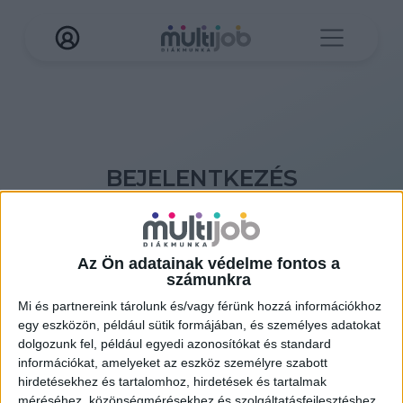
BEJELENTKEZÉS
További funkciók eléréséhez jelentkezz be Multi
Job fiókodba!
Az Ön adatainak védelme fontos a
Ha még nincs fiókod, akkor
itt tudsz létrehozni
számunkra
Mi és partnereink tárolunk és/vagy férünk hozzá információkhoz
egy eszközön, például sütik formájában, és személyes adatokat
dolgozunk fel, például egyedi azonosítókat és standard
információkat, amelyeket az eszköz személyre szabott
hirdetésekhez és tartalomhoz, hirdetések és tartalmak
méréséhez, közönségmérésekhez és szolgáltatásfejlesztéshez