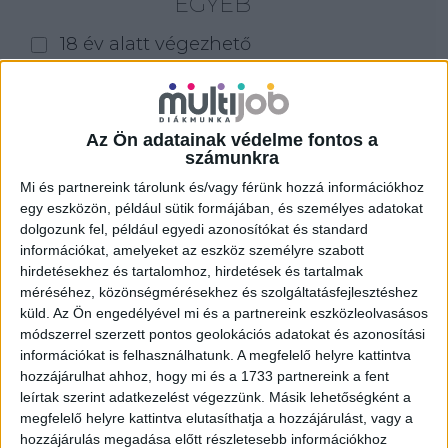
EGYÉB
18 év alatt végezhető
for foreigners (külföldieknek)
homeoffice
Az Ön adatainak védelme fontos a
Szűrés
számunkra
Mi és partnereink tárolunk és/vagy férünk hozzá információkhoz
egy eszközön, például sütik formájában, és személyes adatokat
dolgozunk fel, például egyedi azonosítókat és standard
információkat, amelyeket az eszköz személyre szabott
hirdetésekhez és tartalomhoz, hirdetések és tartalmak
méréséhez, közönségmérésekhez és szolgáltatásfejlesztéshez
küld.
Az Ön engedélyével mi és a partnereink eszközleolvasásos
módszerrel szerzett pontos geolokációs adatokat és azonosítási
információkat is felhasználhatunk. A megfelelő helyre kattintva
hozzájárulhat ahhoz, hogy mi és a 1733 partnereink a fent
leírtak szerint adatkezelést végezzünk. Másik lehetőségként a
megfelelő helyre kattintva elutasíthatja a hozzájárulást, vagy a
PULTOS –
hozzájárulás megadása előtt részletesebb információkhoz