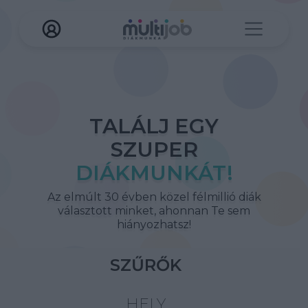
TALÁLJ EGY
SZUPER
DIÁKMUNKÁT!
Az elmúlt 30 évben közel félmillió diák
választott minket, ahonnan Te sem
hiányozhatsz!
SZŰRŐK
HELY