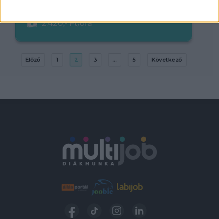
18 év alatt nem végezhető
2.420,- Ft/óra
Előző
1
2
3
...
5
Következő