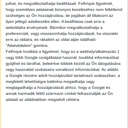
juthat, és megváltoztathatja beállításait.
Felhívjuk figyelmét,
STRANDBÜFÉ
hogy személyes adatainak bizonyos kezeléséhez nem feltétlenül
szükséges az Ön hozzájárulása, de jogában áll tiltakozni az
ilyen jellegű adatkezelés ellen. A beállításai csak erre a
Verőce
weboldalra érvényesek. Bármikor megváltoztathatja a
preferenciáit, vagy visszavonhatja hozzájárulását, ha visszatér
18 év alatt nem végezhető
erre az oldalra, és rákattint az oldal alján található
2.300,-Ft/óra
"Adatvédelem" gombra.
Felhívjuk továbbá a figyelmet, hogy ez a webhely/alkalmazás 1
vagy több Google szolgáltatást használ, továbbá információkat
gyűjthet és tárolhat, beleértve többek között az Ön látogatására
vagy használati szokásaira vonatkozó információkat. Az alábbi,
a Google részére adott hozzájárulást tartalmazó szakaszban, a
megfelelő lehetőségre kattintva megadhatja vagy
megtagadhatja a hozzájárulását ahhoz, hogy a Google és
annak harmadik féltől származó címkéi felhasználják az Ön
adatait az alábbiakban megadott célokra.
KONYHAI KISEGÍTŐ
- STRANDBÜFÉ