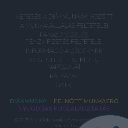
KERESÉS A DIÁKMUNKÁK KÖZÖTT
A MUNKAVÁLLALÁS FELTÉTELEI
PANASZKEZELÉS
PÉNZKIFIZETÉS FELTÉTELEI
INFORMÁCIÓ A CÉGEKNEK
CÉGES BEJELENTKEZÉS
KAPCSOLAT
PÁLYÁZAT
GY.I.K.
DIÁKMUNKA
FELNŐTT MUNKAERŐ
NYUGDÍJAS FOGLALKOZTATÁS
© 2025 Multi Job Iskolaszövetkezet, Minden Jog
Fenntartva