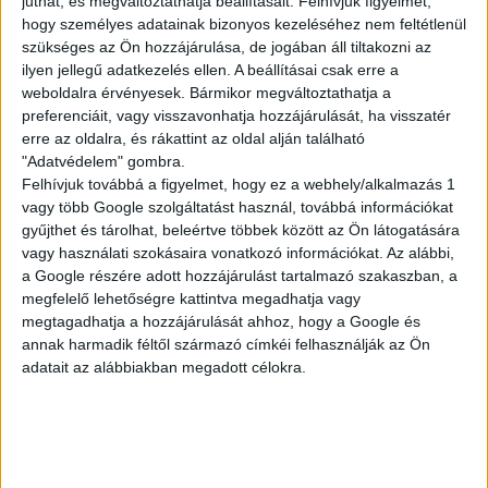
juthat, és megváltoztathatja beállításait.
Felhívjuk figyelmét,
KISEGÍTŐ
hogy személyes adatainak bizonyos kezeléséhez nem feltétlenül
szükséges az Ön hozzájárulása, de jogában áll tiltakozni az
ilyen jellegű adatkezelés ellen. A beállításai csak erre a
weboldalra érvényesek. Bármikor megváltoztathatja a
Siófok
preferenciáit, vagy visszavonhatja hozzájárulását, ha visszatér
18 év alatt végezhető
erre az oldalra, és rákattint az oldal alján található
"Adatvédelem" gombra.
2.500,-Ft/óra
Felhívjuk továbbá a figyelmet, hogy ez a webhely/alkalmazás 1
vagy több Google szolgáltatást használ, továbbá információkat
gyűjthet és tárolhat, beleértve többek között az Ön látogatására
vagy használati szokásaira vonatkozó információkat. Az alábbi,
a Google részére adott hozzájárulást tartalmazó szakaszban, a
megfelelő lehetőségre kattintva megadhatja vagy
megtagadhatja a hozzájárulását ahhoz, hogy a Google és
annak harmadik féltől származó címkéi felhasználják az Ön
adatait az alábbiakban megadott célokra.