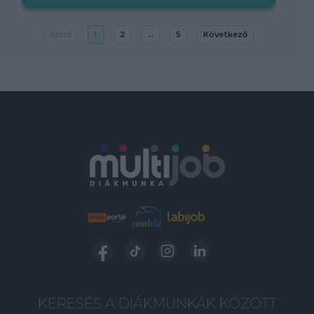
Előző
1
2
...
5
Következő
KERESÉS A DIÁKMUNKÁK KÖZÖTT