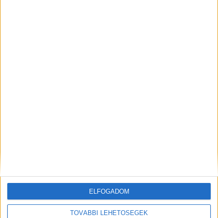
Budapest XI. kerület
18 év alatt nem végezhető
2.500,-Ft/óra
ÜZEMI KISEGÍTŐ
Seregélyes
ELFOGADOM
18 év alatt nem végezhető
TOVÁBBI LEHETŐSÉGEK