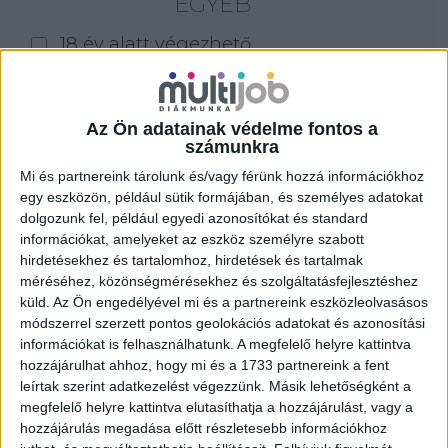
EGYÉB
18 év alatt végezhető
for foreigners (külföldieknek)
homeoffice
Az Ön adatainak védelme fontos a
számunkra
Szűrés
Mi és partnereink tárolunk és/vagy férünk hozzá információkhoz
egy eszközön, például sütik formájában, és személyes adatokat
dolgozunk fel, például egyedi azonosítókat és standard
információkat, amelyeket az eszköz személyre szabott
hirdetésekhez és tartalomhoz, hirdetések és tartalmak
méréséhez, közönségmérésekhez és szolgáltatásfejlesztéshez
küld.
Az Ön engedélyével mi és a partnereink eszközleolvasásos
módszerrel szerzett pontos geolokációs adatokat és azonosítási
információkat is felhasználhatunk. A megfelelő helyre kattintva
hozzájárulhat ahhoz, hogy mi és a 1733 partnereink a fent
leírtak szerint adatkezelést végezzünk. Másik lehetőségként a
megfelelő helyre kattintva elutasíthatja a hozzájárulást, vagy a
hozzájárulás megadása előtt részletesebb információkhoz
ALKALMI ÁRUHÁZI