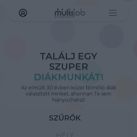
TALÁLJ EGY
SZUPER
DIÁKMUNKÁT!
Az elmúlt 30 évben közel félmillió diák
választott minket, ahonnan Te sem
hiányozhatsz!
SZŰRŐK
HELY