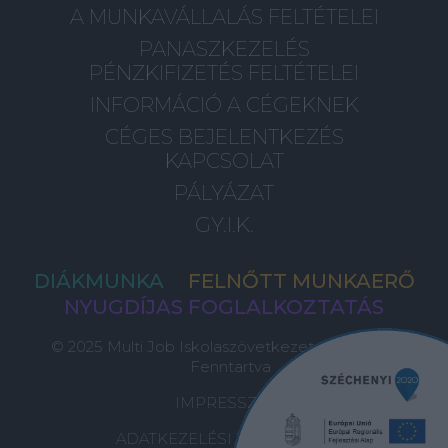
A MUNKAVÁLLALÁS FELTÉTELEI
PANASZKEZELÉS
PÉNZKIFIZETÉS FELTÉTELEI
INFORMÁCIÓ A CÉGEKNEK
CÉGES BEJELENTKEZÉS
KAPCSOLAT
PÁLYÁZAT
GY.I.K.
DIÁKMUNKA
FELNŐTT MUNKAERŐ
NYUGDÍJAS FOGLALKOZTATÁS
© 2025 Multi Job Iskolaszövetkezet, Minden Jog
Fenntartva
IMPRESSZUM
ADATKEZELÉSI TÁJÉKOZTATÓ