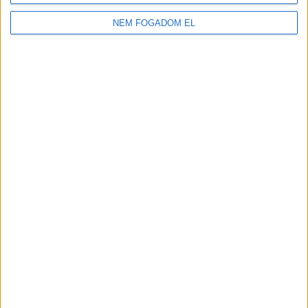
2.100-2.730,-Ft/óra
NEM FOGADOM EL
JÁTÉKSHOP
ÁRUÖSSZEKÉSZÍTŐ
Vác
18 év alatt végezhető