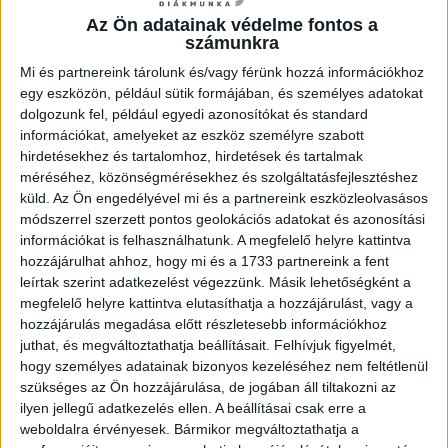
Az Ön adatainak védelme fontos a
számunkra
Mi és partnereink tárolunk és/vagy férünk hozzá információkhoz
egy eszközön, például sütik formájában, és személyes adatokat
dolgozunk fel, például egyedi azonosítókat és standard
információkat, amelyeket az eszköz személyre szabott
hirdetésekhez és tartalomhoz, hirdetések és tartalmak
méréséhez, közönségmérésekhez és szolgáltatásfejlesztéshez
küld.
Az Ön engedélyével mi és a partnereink eszközleolvasásos
módszerrel szerzett pontos geolokációs adatokat és azonosítási
információkat is felhasználhatunk. A megfelelő helyre kattintva
hozzájárulhat ahhoz, hogy mi és a 1733 partnereink a fent
leírtak szerint adatkezelést végezzünk. Másik lehetőségként a
megfelelő helyre kattintva elutasíthatja a hozzájárulást, vagy a
hozzájárulás megadása előtt részletesebb információkhoz
juthat, és megváltoztathatja beállításait.
Felhívjuk figyelmét,
hogy személyes adatainak bizonyos kezeléséhez nem feltétlenül
szükséges az Ön hozzájárulása, de jogában áll tiltakozni az
ilyen jellegű adatkezelés ellen. A beállításai csak erre a
weboldalra érvényesek. Bármikor megváltoztathatja a