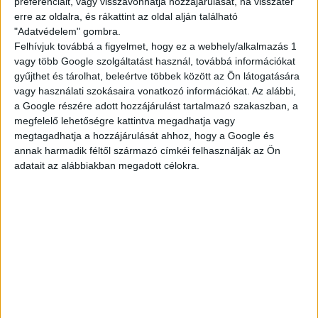
preferenciáit, vagy visszavonhatja hozzájárulását, ha visszatér
erre az oldalra, és rákattint az oldal alján található
"Adatvédelem" gombra.
Felhívjuk továbbá a figyelmet, hogy ez a webhely/alkalmazás 1
vagy több Google szolgáltatást használ, továbbá információkat
gyűjthet és tárolhat, beleértve többek között az Ön látogatására
vagy használati szokásaira vonatkozó információkat. Az alábbi,
a Google részére adott hozzájárulást tartalmazó szakaszban, a
megfelelő lehetőségre kattintva megadhatja vagy
megtagadhatja a hozzájárulását ahhoz, hogy a Google és
annak harmadik féltől származó címkéi felhasználják az Ön
adatait az alábbiakban megadott célokra.
Tudatosan a Multi Jobbal – szeptemberben
várnak a nyeremények!
Szeptemberben, a suli mellett különösen
fontos, hogy odafigyelj a
lelki és testi
egészségedre
. Ebben segít a
Multi Job