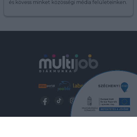
és kövess minket közösségi média felületeinken.
KERESÉS A DIÁKMUNKÁK KÖZÖTT
A MUNKAVÁLLALÁS FELTÉTELEI