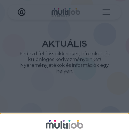
AKTUÁLIS
Fedezd fel friss cikkeinket, híreinket, és
különleges kedvezményeinket!
Nyereményjátékok és információk egy
helyen.