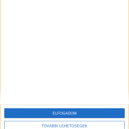
Budapest XI. kerület
18 év alatt nem végezhető
2.500,-Ft/óra
ÜZEMI KISEGÍTŐ
Seregélyes
ELFOGADOM
18 év alatt nem végezhető
TOVÁBBI LEHETŐSÉGEK