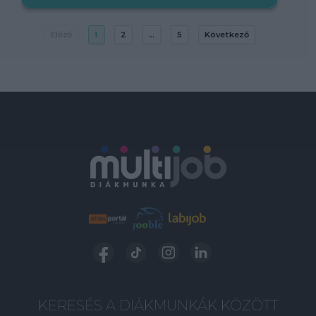
Előző
1
2
...
5
Következő
KERESÉS A DIÁKMUNKÁK KÖZÖTT