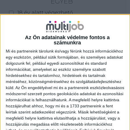
EGYÉB
18 év alatt végezhető
for foreigners (külföldieknek)
homeoffice
Az Ön adatainak védelme fontos a
számunkra
Szűrés
Mi és partnereink tárolunk és/vagy férünk hozzá információkhoz
egy eszközön, például sütik formájában, és személyes adatokat
dolgozunk fel, például egyedi azonosítókat és standard
információkat, amelyeket az eszköz személyre szabott
hirdetésekhez és tartalomhoz, hirdetések és tartalmak
méréséhez, közönségmérésekhez és szolgáltatásfejlesztéshez
küld.
Az Ön engedélyével mi és a partnereink eszközleolvasásos
módszerrel szerzett pontos geolokációs adatokat és azonosítási
információkat is felhasználhatunk. A megfelelő helyre kattintva
hozzájárulhat ahhoz, hogy mi és a 1733 partnereink a fent
leírtak szerint adatkezelést végezzünk. Másik lehetőségként a
megfelelő helyre kattintva elutasíthatja a hozzájárulást, vagy a
hozzájárulás megadása előtt részletesebb információkhoz
ALKALMI ÁRUHÁZI