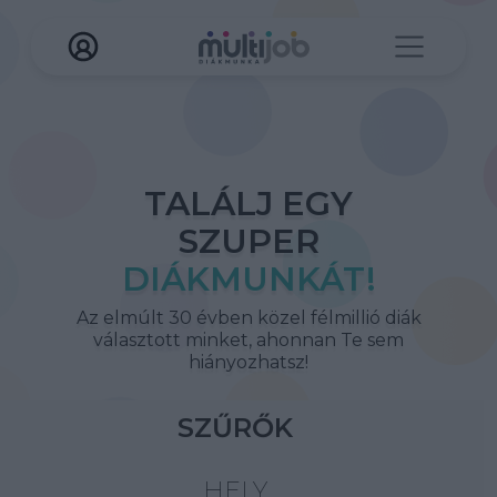
TALÁLJ EGY
SZUPER
DIÁKMUNKÁT!
Az elmúlt 30 évben közel félmillió diák
választott minket, ahonnan Te sem
hiányozhatsz!
SZŰRŐK
HELY