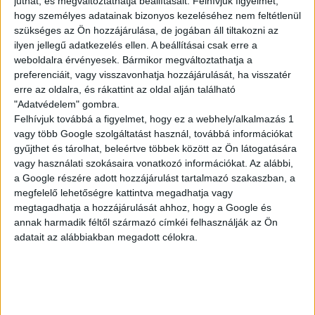
juthat, és megváltoztathatja beállításait.
Felhívjuk figyelmét,
KISEGÍTŐ
hogy személyes adatainak bizonyos kezeléséhez nem feltétlenül
szükséges az Ön hozzájárulása, de jogában áll tiltakozni az
ilyen jellegű adatkezelés ellen. A beállításai csak erre a
weboldalra érvényesek. Bármikor megváltoztathatja a
Siófok
preferenciáit, vagy visszavonhatja hozzájárulását, ha visszatér
18 év alatt végezhető
erre az oldalra, és rákattint az oldal alján található
"Adatvédelem" gombra.
2.500,-Ft/óra
Felhívjuk továbbá a figyelmet, hogy ez a webhely/alkalmazás 1
vagy több Google szolgáltatást használ, továbbá információkat
gyűjthet és tárolhat, beleértve többek között az Ön látogatására
vagy használati szokásaira vonatkozó információkat. Az alábbi,
a Google részére adott hozzájárulást tartalmazó szakaszban, a
megfelelő lehetőségre kattintva megadhatja vagy
megtagadhatja a hozzájárulását ahhoz, hogy a Google és
annak harmadik féltől származó címkéi felhasználják az Ön
adatait az alábbiakban megadott célokra.