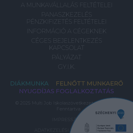
A MUNKAVÁLLALÁS FELTÉTELEI
PANASZKEZELÉS
PÉNZKIFIZETÉS FELTÉTELEI
INFORMÁCIÓ A CÉGEKNEK
CÉGES BEJELENTKEZÉS
KAPCSOLAT
PÁLYÁZAT
GY.I.K.
DIÁKMUNKA
FELNŐTT MUNKAERŐ
NYUGDÍJAS FOGLALKOZTATÁS
© 2025 Multi Job Iskolaszövetkezet, Minden Jog
Fenntartva
IMPRESSZUM
ADATKEZELÉSI TÁJÉKOZTATÓ