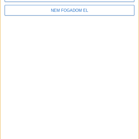
2.100-2.730,-Ft/óra
NEM FOGADOM EL
JÁTÉKSHOP
ÁRUÖSSZEKÉSZÍTŐ
Vác
18 év alatt végezhető