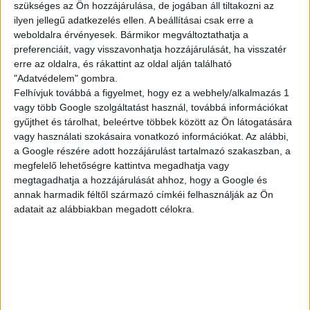
szükséges az Ön hozzájárulása, de jogában áll tiltakozni az
ilyen jellegű adatkezelés ellen. A beállításai csak erre a
weboldalra érvényesek. Bármikor megváltoztathatja a
EMAIL CÍM
*
preferenciáit, vagy visszavonhatja hozzájárulását, ha visszatér
erre az oldalra, és rákattint az oldal alján található
"Adatvédelem" gombra.
Felhívjuk továbbá a figyelmet, hogy ez a webhely/alkalmazás 1
vagy több Google szolgáltatást használ, továbbá információkat
ANYJA NEVE
*
gyűjthet és tárolhat, beleértve többek között az Ön látogatására
vagy használati szokásaira vonatkozó információkat. Az alábbi,
a Google részére adott hozzájárulást tartalmazó szakaszban, a
megfelelő lehetőségre kattintva megadhatja vagy
SZÜLETÉSI IDŐ
*
megtagadhatja a hozzájárulását ahhoz, hogy a Google és
annak harmadik féltől származó címkéi felhasználják az Ön
adatait az alábbiakban megadott célokra.
ADÓAZONOSÍTÓ JEL
*
BANKSZÁMLASZÁM
*