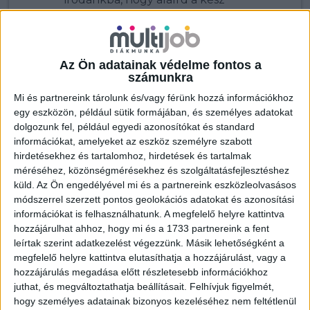
kilépési papírjaidat.
Ha dolgoztál, a levont részjegyedet
(1000 Ft) tárgy hó követő 10-ig
Az Ön adatainak védelme fontos a
visszautaljuk, a számlaszámodra.
számunkra
Mi és partnereink tárolunk és/vagy férünk hozzá információkhoz
egy eszközön, például sütik formájában, és személyes adatokat
dolgozunk fel, például egyedi azonosítókat és standard
információkat, amelyeket az eszköz személyre szabott
hirdetésekhez és tartalomhoz, hirdetések és tartalmak
méréséhez, közönségmérésekhez és szolgáltatásfejlesztéshez
küld.
Az Ön engedélyével mi és a partnereink eszközleolvasásos
módszerrel szerzett pontos geolokációs adatokat és azonosítási
információkat is felhasználhatunk. A megfelelő helyre kattintva
Kilépés
hozzájárulhat ahhoz, hogy mi és a 1733 partnereink a fent
leírtak szerint adatkezelést végezzünk. Másik lehetőségként a
kérelmezése
megfelelő helyre kattintva elutasíthatja a hozzájárulást, vagy a
hozzájárulás megadása előtt részletesebb információkhoz
juthat, és megváltoztathatja beállításait.
Felhívjuk figyelmét,
NÉV
*
hogy személyes adatainak bizonyos kezeléséhez nem feltétlenül