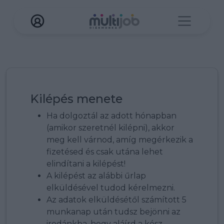
Kilépés menete
Ha dolgoztál az adott hónapban
(amikor szeretnél kilépni), akkor
meg kell várnod, amíg megérkezik a
fizetésed és csak utána lehet
elindítani a kilépést!
A kilépést az alábbi űrlap
elküldésével tudod kérelmezni.
Az adatok elküldésétől számított 5
munkanap után tudsz bejönni az
irodánkba, hogy aláírd a kész