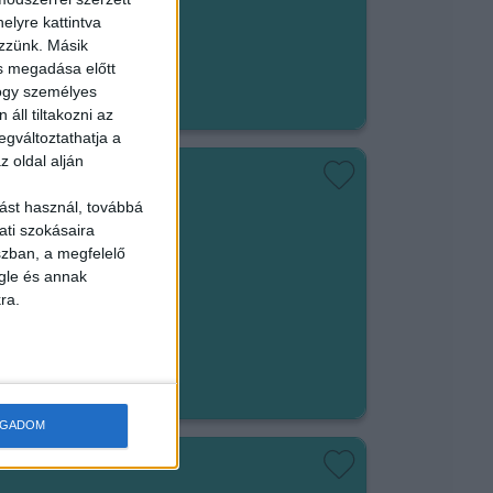
kerület
elyre kattintva
ezzünk. Másik
em végezhető
ás megadása előtt
hogy személyes
áll tiltakozni az
egváltoztathatja a
z oldal alján
ást használ, továbbá
ISEGÍTŐ
ati szokásaira
szban, a megfelelő
gle és annak
ra.
em végezhető
t/óra
OGADOM