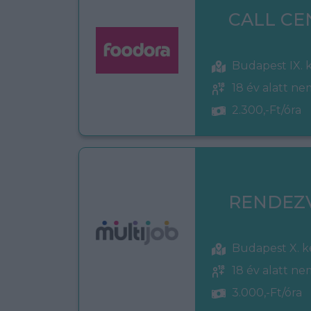
CALL CE
Budapest IX. 
18 év alatt n
2.300,-Ft/óra
RENDEZ
Budapest X. k
18 év alatt n
3.000,-Ft/óra