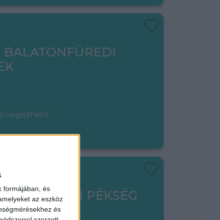
- BALATONFÜREDI
EK
em végezhető
a
k formájában, és
ADÓ - LIPÓTI PÉKSÉG
 amelyeket az eszköz
zönségmérésekhez és
ódszerrel szerzett