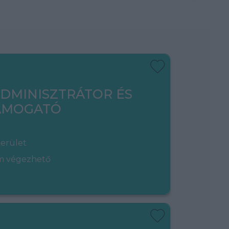
ADMINISZTRÁTOR ÉS
TÁMOGATÓ
kerület
em végezhető