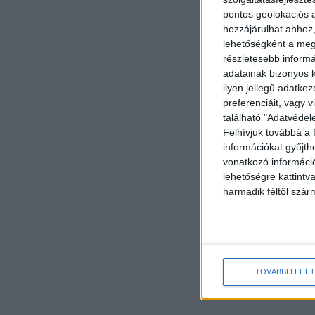
pontos geolokációs a
hozzájárulhat ahhoz,
lehetőségként a megf
részletesebb informác
adatainak bizonyos k
ilyen jellegű adatke
preferenciáit, vagy v
található "Adatvéde
Felhívjuk továbbá a 
információkat gyűjth
vonatkozó információ
lehetőségre kattint
harmadik féltől szár
TOVÁBBI LEHE