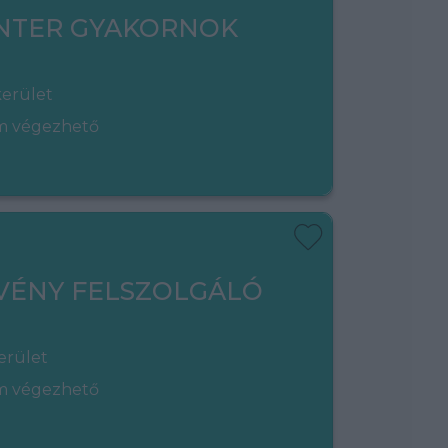
NTER GYAKORNOK
kerület
em végezhető
VÉNY FELSZOLGÁLÓ
erület
em végezhető