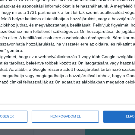
Budapest XI. 
datokat és azonosítási információkat is felhasználhatunk. A megfelelő h
 hogy mi és a 1731 partnereink a fent leírtak szerint adatkezelést vég
18 év alatt n
elelő helyre kattintva elutasíthatja a hozzájárulást, vagy a hozzájárul
2.500,-Ft/óra
iókhoz juthat, és megváltoztathatja beállításait.
Felhívjuk figyelmét, 
ezeléséhez nem feltétlenül szükséges az Ön hozzájárulása, de jogában 
zelés ellen. A beállításai csak erre a weboldalra érvényesek. Bármikor m
isszavonhatja hozzájárulását, ha visszatér erre az oldalra, és rákattint a
lem" gombra.
figyelmet, hogy ez a webhely/alkalmazás 1 vagy több Google szolgáltat
ÜZEMI K
et és tárolhat, beleértve többek között az Ön látogatására vagy használ
kat. Az alábbi, a Google részére adott hozzájárulást tartalmazó szaka
va megadhatja vagy megtagadhatja a hozzájárulását ahhoz, hogy a Goo
mazó címkéi felhasználják az Ön adatait az alábbiakban megadott célok
Seregélyes
18 év alatt n
2.100-2.730,-F
TŐSÉGEK
NEM FOGADOM EL
ELF