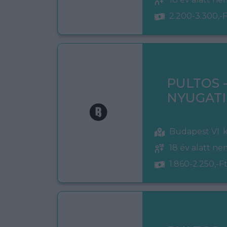
2.200-3.300,-F
PULTOS 
NYUGATI
Budapest VI. 
18 év alatt n
1.860-2.250,-Ft