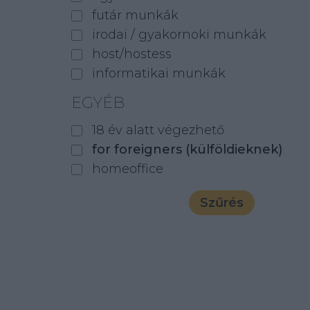
futár munkák
irodai / gyakornoki munkák
host/hostess
informatikai munkák
EGYÉB
18 év alatt végezhető
for foreigners (külföldieknek)
homeoffice
Szűrés