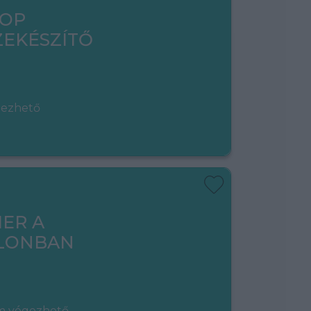
HOP
EKÉSZÍTŐ
gezhető
ER A
LONBAN
em végezhető