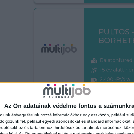
PULTOS 
BORHET
Balatonfüred
18 év alatt n
2.400,-Ft/óra
Az Ön adatainak védelme fontos a számunkr
rolunk és/vagy férünk hozzá információkhoz egy eszközön, például süti
BOLTI EL
olgozunk fel, például egyedi azonosítókat és standard információkat,
irdetésekhez és tartalomhoz, hirdetések és tartalmak méréséhez, kö
shez küld.
Az Ön engedélyével mi és a partnereink eszközleolvasásos m