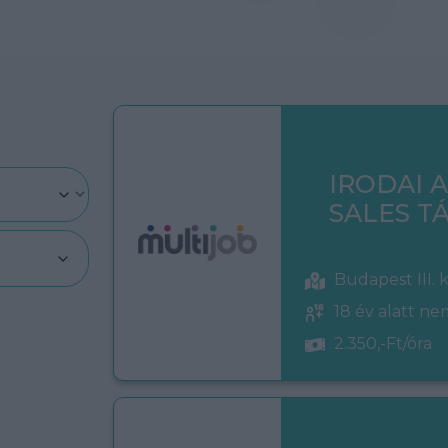
IRODAI 
SALES 
Budapest III. 
18 év alatt n
2.350,-Ft/óra