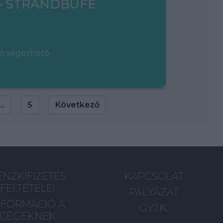
– STRANDBÜFÉ
em végezhető
...
5
Következő
ÉNZKIFIZETÉS
KAPCSOLAT
FELTÉTELEI
PÁLYÁZAT
NFORMÁCIÓ A
GY.I.K.
CÉGEKNEK