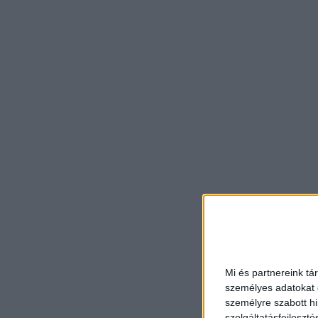
Mi és partnereink tá
személyes adatokat d
személyre szabott h
szolgáltatásfejleszté