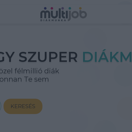
GY SZUPER
DIÁKM
zel félmillió diák
ahonnan Te sem
KERESÉS