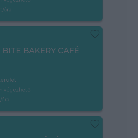
t/óra
- BITE BAKERY CAFÉ
kerület
em végezhető
/óra