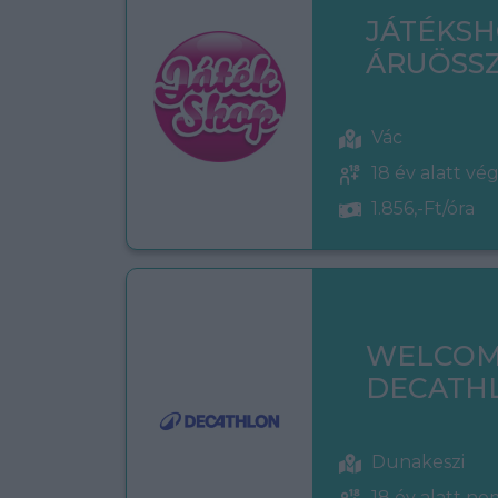
JÁTÉKS
ÁRUÖSSZ
Vác
18 év alatt vé
1.856,-Ft/óra
WELCOM
DECATH
Dunakeszi
18 év alatt n