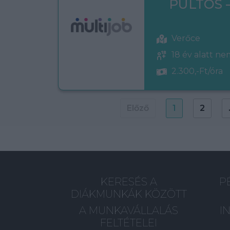
PULTOS 
Verőce
18 év alatt n
2.300,-Ft/óra
Előző
1
2
KERESÉS A
P
DIÁKMUNKÁK KÖZÖTT
A MUNKAVÁLLALÁS
I
FELTÉTELEI