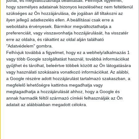
juthat, és megváltoztathatja beállításait.
Felhívjuk figyelmét,
hogy személyes adatainak bizonyos kezeléséhez nem feltétlenül
szükséges az Ön hozzájárulása, de jogában áll tiltakozni az
ilyen jellegű adatkezelés ellen. A beállításai csak erre a
VEVŐSZOLGÁLATI
weboldalra érvényesek. Bármikor megváltoztathatja a
MUNKA
preferenciáit, vagy visszavonhatja hozzájárulását, ha visszatér
erre az oldalra, és rákattint az oldal alján található
"Adatvédelem" gombra.
Felhívjuk továbbá a figyelmet, hogy ez a webhely/alkalmazás 1
Budapest XXI. kerület
vagy több Google szolgáltatást használ, továbbá információkat
18 év alatt nem végezhető
gyűjthet és tárolhat, beleértve többek között az Ön látogatására
vagy használati szokásaira vonatkozó információkat. Az alábbi,
2.186,-Ft/óra
a Google részére adott hozzájárulást tartalmazó szakaszban, a
megfelelő lehetőségre kattintva megadhatja vagy
megtagadhatja a hozzájárulását ahhoz, hogy a Google és
annak harmadik féltől származó címkéi felhasználják az Ön
adatait az alábbiakban megadott célokra.