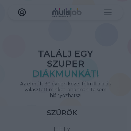
TALÁLJ EGY
SZUPER
DIÁKMUNKÁT!
Az elmúlt 30 évben közel félmillió diák
választott minket, ahonnan Te sem
hiányozhatsz!
SZŰRŐK
HELY