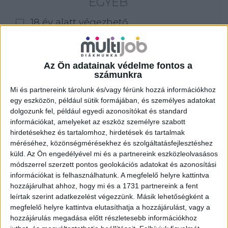
EGYÉB
18 év alatt végezhető
for foreigners (külföldieknek)
homeoffice
Az Ön adatainak védelme fontos a
számunkra
Szűrés
Mi és partnereink tárolunk és/vagy férünk hozzá információkhoz
egy eszközön, például sütik formájában, és személyes adatokat
dolgozunk fel, például egyedi azonosítókat és standard
információkat, amelyeket az eszköz személyre szabott
hirdetésekhez és tartalomhoz, hirdetések és tartalmak
méréséhez, közönségmérésekhez és szolgáltatásfejlesztéshez
küld.
Az Ön engedélyével mi és a partnereink eszközleolvasásos
módszerrel szerzett pontos geolokációs adatokat és azonosítási
információkat is felhasználhatunk. A megfelelő helyre kattintva
hozzájárulhat ahhoz, hogy mi és a 1731 partnereink a fent
leírtak szerint adatkezelést végezzünk. Másik lehetőségként a
megfelelő helyre kattintva elutasíthatja a hozzájárulást, vagy a
hozzájárulás megadása előtt részletesebb információkhoz