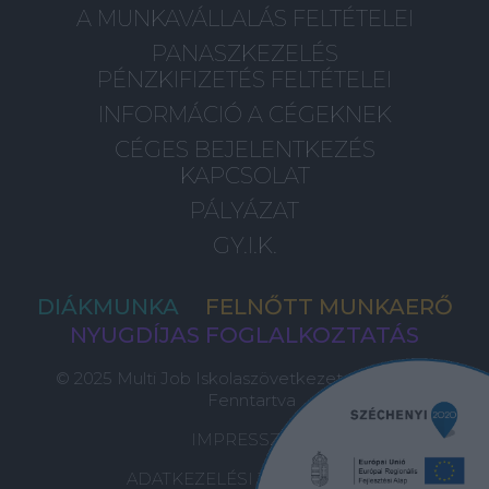
A MUNKAVÁLLALÁS FELTÉTELEI
PANASZKEZELÉS
PÉNZKIFIZETÉS FELTÉTELEI
INFORMÁCIÓ A CÉGEKNEK
CÉGES BEJELENTKEZÉS
KAPCSOLAT
PÁLYÁZAT
GY.I.K.
DIÁKMUNKA
FELNŐTT MUNKAERŐ
NYUGDÍJAS FOGLALKOZTATÁS
© 2025 Multi Job Iskolaszövetkezet, Minden Jog
Fenntartva
IMPRESSZUM
ADATKEZELÉSI TÁJÉKOZTATÓ