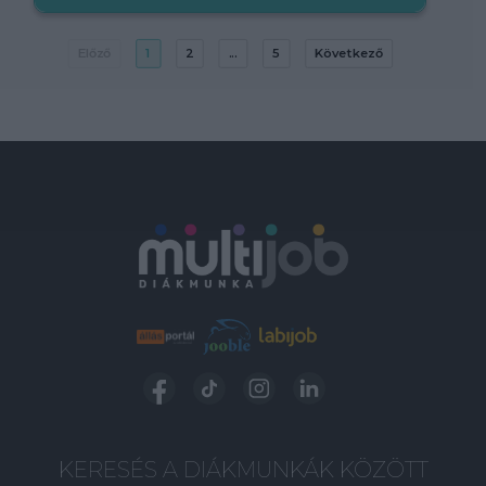
Előző
1
2
...
5
Következő
KERESÉS A DIÁKMUNKÁK KÖZÖTT