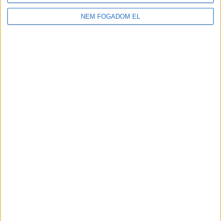
LIPÓTI PÉKSÉG
NEM FOGADOM EL
Budapest XI. kerület
18 év alatt nem végezhető
2.500,-Ft/óra
ÜZEMI KISEGÍTŐ
Seregélyes