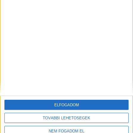
JÁTÉKSHOP
ÁRUÖSSZEKÉSZÍTŐ
ELFOGADOM
Vác
TOVÁBBI LEHETŐSÉGEK
18 év alatt végezhető
NEM FOGADOM EL