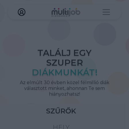
TALÁLJ EGY
SZUPER
DIÁKMUNKÁT!
Az elmúlt 30 évben közel félmillió diák
választott minket, ahonnan Te sem
hiányozhatsz!
SZŰRŐK
HELY