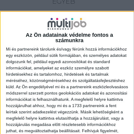
EGYÉB
18 év alatt végezhető
for foreigners (külföldieknek)
homeoffice
Az Ön adatainak védelme fontos a
számunkra
Szűrés
Mi és partnereink tárolunk és/vagy férünk hozzá információkhoz
egy eszközön, például sütik formájában, és személyes adatokat
dolgozunk fel, például egyedi azonosítókat és standard
információkat, amelyeket az eszköz személyre szabott
hirdetésekhez és tartalomhoz, hirdetések és tartalmak
méréséhez, közönségmérésekhez és szolgáltatásfejlesztéshez
küld.
Az Ön engedélyével mi és a partnereink eszközleolvasásos
módszerrel szerzett pontos geolokációs adatokat és azonosítási
információkat is felhasználhatunk. A megfelelő helyre kattintva
hozzájárulhat ahhoz, hogy mi és a 1733 partnereink a fent
leírtak szerint adatkezelést végezzünk. Másik lehetőségként a
megfelelő helyre kattintva elutasíthatja a hozzájárulást, vagy a
hozzájárulás megadása előtt részletesebb információkhoz
juthat, és megváltoztathatja beállításait.
Felhívjuk figyelmét,
ALKALMI ÁRUHÁZI