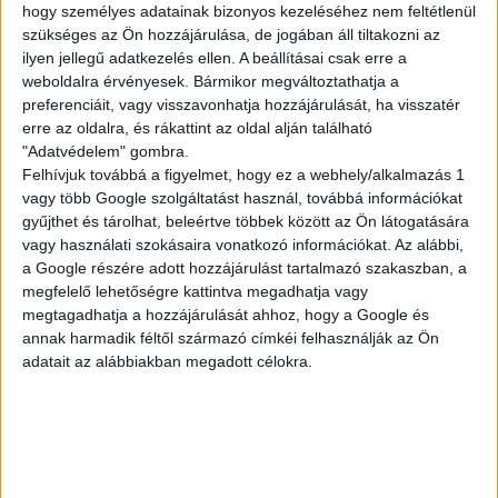
hogy személyes adatainak bizonyos kezeléséhez nem feltétlenül
KISEGÍTŐ
szükséges az Ön hozzájárulása, de jogában áll tiltakozni az
ilyen jellegű adatkezelés ellen. A beállításai csak erre a
weboldalra érvényesek. Bármikor megváltoztathatja a
Siófok
preferenciáit, vagy visszavonhatja hozzájárulását, ha visszatér
erre az oldalra, és rákattint az oldal alján található
18 év alatt végezhető
"Adatvédelem" gombra.
2.500,-Ft/óra
Felhívjuk továbbá a figyelmet, hogy ez a webhely/alkalmazás 1
vagy több Google szolgáltatást használ, továbbá információkat
gyűjthet és tárolhat, beleértve többek között az Ön látogatására
vagy használati szokásaira vonatkozó információkat. Az alábbi,
a Google részére adott hozzájárulást tartalmazó szakaszban, a
megfelelő lehetőségre kattintva megadhatja vagy
megtagadhatja a hozzájárulását ahhoz, hogy a Google és
annak harmadik féltől származó címkéi felhasználják az Ön
adatait az alábbiakban megadott célokra.