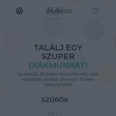
TALÁLJ EGY
SZUPER
DIÁKMUNKÁT!
Az elmúlt 30 évben közel félmillió diák
választott minket, ahonnan Te sem
hiányozhatsz!
SZŰRŐK
HELY