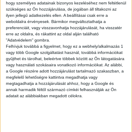
hogy személyes adatainak bizonyos kezeléséhez nem feltétlenül
KISEGÍTŐ
szükséges az Ön hozzájárulása, de jogában áll tiltakozni az
ilyen jellegű adatkezelés ellen. A beállításai csak erre a
weboldalra érvényesek. Bármikor megváltoztathatja a
Siófok
preferenciáit, vagy visszavonhatja hozzájárulását, ha visszatér
erre az oldalra, és rákattint az oldal alján található
18 év alatt végezhető
"Adatvédelem" gombra.
2.500,-Ft/óra
Felhívjuk továbbá a figyelmet, hogy ez a webhely/alkalmazás 1
vagy több Google szolgáltatást használ, továbbá információkat
gyűjthet és tárolhat, beleértve többek között az Ön látogatására
vagy használati szokásaira vonatkozó információkat. Az alábbi,
a Google részére adott hozzájárulást tartalmazó szakaszban, a
megfelelő lehetőségre kattintva megadhatja vagy
megtagadhatja a hozzájárulását ahhoz, hogy a Google és
annak harmadik féltől származó címkéi felhasználják az Ön
adatait az alábbiakban megadott célokra.