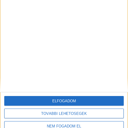
JÁTÉKSHOP
ÁRUÖSSZEKÉSZÍTŐ
ELFOGADOM
Vác
TOVÁBBI LEHETŐSÉGEK
18 év alatt végezhető
NEM FOGADOM EL