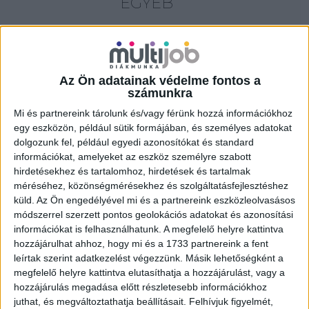
EGYÉB
18 év alatt végezhető
for foreigners (külföldieknek)
homeoffice
Az Ön adatainak védelme fontos a
számunkra
Szűrés
Mi és partnereink tárolunk és/vagy férünk hozzá információkhoz
egy eszközön, például sütik formájában, és személyes adatokat
dolgozunk fel, például egyedi azonosítókat és standard
információkat, amelyeket az eszköz személyre szabott
hirdetésekhez és tartalomhoz, hirdetések és tartalmak
méréséhez, közönségmérésekhez és szolgáltatásfejlesztéshez
küld.
Az Ön engedélyével mi és a partnereink eszközleolvasásos
módszerrel szerzett pontos geolokációs adatokat és azonosítási
információkat is felhasználhatunk. A megfelelő helyre kattintva
hozzájárulhat ahhoz, hogy mi és a 1733 partnereink a fent
leírtak szerint adatkezelést végezzünk. Másik lehetőségként a
megfelelő helyre kattintva elutasíthatja a hozzájárulást, vagy a
hozzájárulás megadása előtt részletesebb információkhoz
juthat, és megváltoztathatja beállításait.
Felhívjuk figyelmét,
ALKALMI ÁRUHÁZI