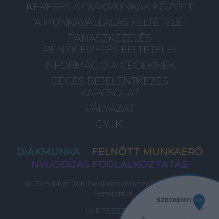
KERESÉS A DIÁKMUNKÁK KÖZÖTT
A MUNKAVÁLLALÁS FELTÉTELEI
PANASZKEZELÉS
PÉNZKIFIZETÉS FELTÉTELEI
INFORMÁCIÓ A CÉGEKNEK
CÉGES BEJELENTKEZÉS
KAPCSOLAT
PÁLYÁZAT
GY.I.K.
DIÁKMUNKA
FELNŐTT MUNKAERŐ
NYUGDÍJAS FOGLALKOZTATÁS
© 2025 Multi Job Iskolaszövetkezet, Minden Jog
Fenntartva
IMPRESSZUM