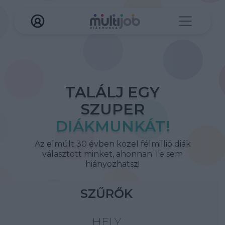
TALÁLJ EGY
SZUPER
DIÁKMUNKÁT!
Az elmúlt 30 évben közel félmillió diák
választott minket, ahonnan Te sem
hiányozhatsz!
SZŰRŐK
HELY