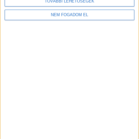
Balatonfüred
TOVÁBBI LEHETŐSÉGEK
18 év alatt nem végezhető
NEM FOGADOM EL
2.400,-Ft/óra
BOLTI ELADÓ -
LIPÓTI PÉKSÉG