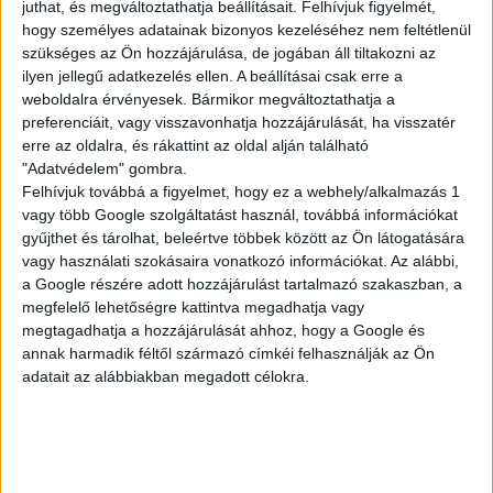
juthat, és megváltoztathatja beállításait.
Felhívjuk figyelmét,
KISEGÍTŐ
hogy személyes adatainak bizonyos kezeléséhez nem feltétlenül
szükséges az Ön hozzájárulása, de jogában áll tiltakozni az
ilyen jellegű adatkezelés ellen. A beállításai csak erre a
weboldalra érvényesek. Bármikor megváltoztathatja a
Siófok
preferenciáit, vagy visszavonhatja hozzájárulását, ha visszatér
18 év alatt végezhető
erre az oldalra, és rákattint az oldal alján található
"Adatvédelem" gombra.
2.500,-Ft/óra
Felhívjuk továbbá a figyelmet, hogy ez a webhely/alkalmazás 1
vagy több Google szolgáltatást használ, továbbá információkat
gyűjthet és tárolhat, beleértve többek között az Ön látogatására
vagy használati szokásaira vonatkozó információkat. Az alábbi,
a Google részére adott hozzájárulást tartalmazó szakaszban, a
megfelelő lehetőségre kattintva megadhatja vagy
megtagadhatja a hozzájárulását ahhoz, hogy a Google és
annak harmadik féltől származó címkéi felhasználják az Ön
adatait az alábbiakban megadott célokra.