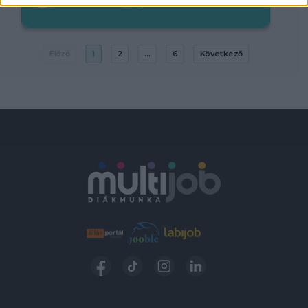
2.200-3.300,-Ft/óra
Előző
1
2
...
6
Következő