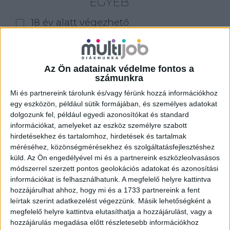
EGYÉB
18 év alatt végezhető
for foreigners (külföldieknek)
homeoffice
Az Ön adatainak védelme fontos a
Szűrés
számunkra
Mi és partnereink tárolunk és/vagy férünk hozzá információkhoz
egy eszközön, például sütik formájában, és személyes adatokat
dolgozunk fel, például egyedi azonosítókat és standard
információkat, amelyeket az eszköz személyre szabott
hirdetésekhez és tartalomhoz, hirdetések és tartalmak
méréséhez, közönségmérésekhez és szolgáltatásfejlesztéshez
küld.
Az Ön engedélyével mi és a partnereink eszközleolvasásos
módszerrel szerzett pontos geolokációs adatokat és azonosítási
információkat is felhasználhatunk. A megfelelő helyre kattintva
hozzájárulhat ahhoz, hogy mi és a 1733 partnereink a fent
leírtak szerint adatkezelést végezzünk. Másik lehetőségként a
megfelelő helyre kattintva elutasíthatja a hozzájárulást, vagy a
hozzájárulás megadása előtt részletesebb információkhoz
ALKALMI ÁRUHÁZI