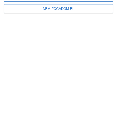
2.100-2.730,-Ft/óra
NEM FOGADOM EL
JÁTÉKSHOP
ÁRUÖSSZEKÉSZÍTŐ
Vác
18 év alatt végezhető