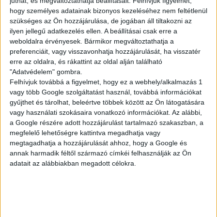
juthat, és megváltoztathatja beállításait.
Felhívjuk figyelmét,
KISEGÍTŐ
hogy személyes adatainak bizonyos kezeléséhez nem feltétlenül
szükséges az Ön hozzájárulása, de jogában áll tiltakozni az
ilyen jellegű adatkezelés ellen. A beállításai csak erre a
weboldalra érvényesek. Bármikor megváltoztathatja a
Siófok
preferenciáit, vagy visszavonhatja hozzájárulását, ha visszatér
18 év alatt végezhető
erre az oldalra, és rákattint az oldal alján található
"Adatvédelem" gombra.
2.500,-Ft/óra
Felhívjuk továbbá a figyelmet, hogy ez a webhely/alkalmazás 1
vagy több Google szolgáltatást használ, továbbá információkat
gyűjthet és tárolhat, beleértve többek között az Ön látogatására
vagy használati szokásaira vonatkozó információkat. Az alábbi,
a Google részére adott hozzájárulást tartalmazó szakaszban, a
megfelelő lehetőségre kattintva megadhatja vagy
megtagadhatja a hozzájárulását ahhoz, hogy a Google és
annak harmadik féltől származó címkéi felhasználják az Ön
adatait az alábbiakban megadott célokra.