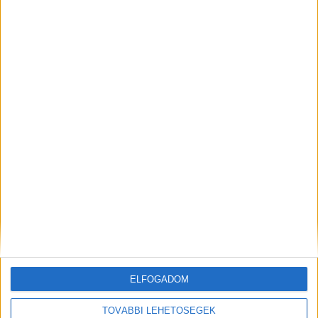
Budapest XI. kerület
18 év alatt nem végezhető
2.500,-Ft/óra
ÜZEMI KISEGÍTŐ
Seregélyes
ELFOGADOM
18 év alatt nem végezhető
TOVÁBBI LEHETŐSÉGEK