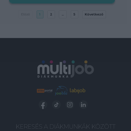
Előző
1
2
...
5
Következő
KERESÉS A DIÁKMUNKÁK KÖZÖTT