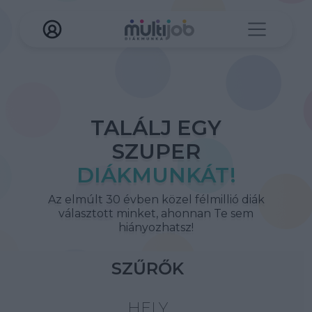
TALÁLJ EGY
SZUPER
DIÁKMUNKÁT!
Az elmúlt 30 évben közel félmillió diák
választott minket, ahonnan Te sem
hiányozhatsz!
SZŰRŐK
HELY