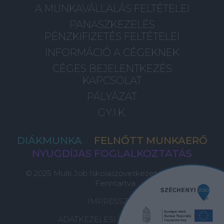
A MUNKAVÁLLALÁS FELTÉTELEI
PANASZKEZELÉS
PÉNZKIFIZETÉS FELTÉTELEI
INFORMÁCIÓ A CÉGEKNEK
CÉGES BEJELENTKEZÉS
KAPCSOLAT
PÁLYÁZAT
GY.I.K.
DIÁKMUNKA
FELNŐTT MUNKAERŐ
NYUGDÍJAS FOGLALKOZTATÁS
© 2025 Multi Job Iskolaszövetkezet, Minden Jog
Fenntartva
IMPRESSZUM
ADATKEZELÉSI TÁJÉKOZTATÓ