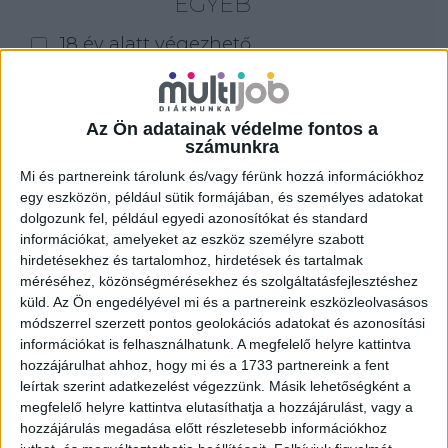
EGYÉB
18 év alatt végezhető
for foreigners (külföldieknek)
homeoffice
Az Ön adatainak védelme fontos a
számunkra
Szűrés
Mi és partnereink tárolunk és/vagy férünk hozzá információkhoz
egy eszközön, például sütik formájában, és személyes adatokat
dolgozunk fel, például egyedi azonosítókat és standard
információkat, amelyeket az eszköz személyre szabott
hirdetésekhez és tartalomhoz, hirdetések és tartalmak
méréséhez, közönségmérésekhez és szolgáltatásfejlesztéshez
küld.
Az Ön engedélyével mi és a partnereink eszközleolvasásos
módszerrel szerzett pontos geolokációs adatokat és azonosítási
információkat is felhasználhatunk. A megfelelő helyre kattintva
hozzájárulhat ahhoz, hogy mi és a 1733 partnereink a fent
leírtak szerint adatkezelést végezzünk. Másik lehetőségként a
megfelelő helyre kattintva elutasíthatja a hozzájárulást, vagy a
hozzájárulás megadása előtt részletesebb információkhoz
ALKALMI ÁRUHÁZI