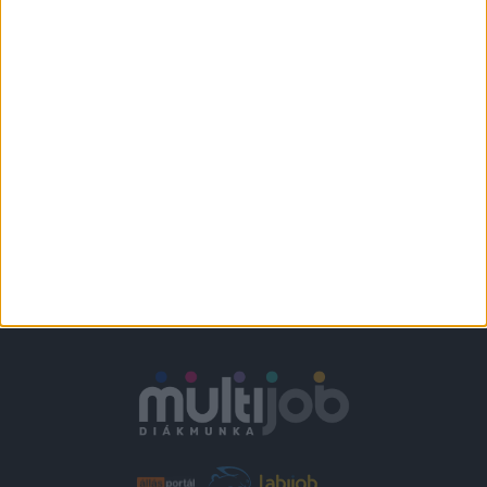
ELADÓI DIÁKMUNKA A
DIEGOBAN
Érd
2.420,- Ft/óra