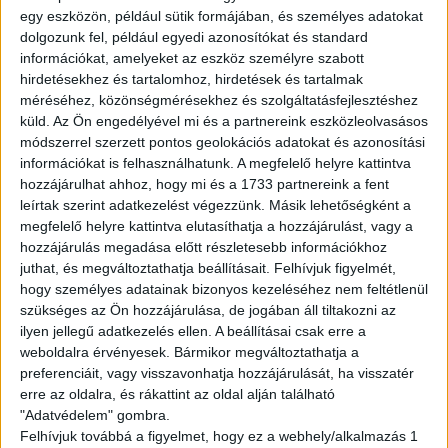
egy eszközön, például sütik formájában, és személyes adatokat
További feltételek:
dolgozunk fel, például egyedi azonosítókat és standard
információkat, amelyeket az eszköz személyre szabott
Önálló, gyors munkavégzés
hirdetésekhez és tartalomhoz, hirdetések és tartalmak
Heti 3 műszak vállalása és hosszú távú
méréséhez, közönségmérésekhez és szolgáltatásfejlesztéshez
küld.
Az Ön engedélyével mi és a partnereink eszközleolvasásos
munkavégzés (heti. min. 20 óra)
módszerrel szerzett pontos geolokációs adatokat és azonosítási
Gyors tanulás: Légy képes megtanulni és
információkat is felhasználhatunk. A megfelelő helyre kattintva
átlátni a bolt termékkínálatát
hozzájárulhat ahhoz, hogy mi és a 1733 partnereink a fent
és struktúráját.
leírtak szerint adatkezelést végezzünk. Másik lehetőségként a
megfelelő helyre kattintva elutasíthatja a hozzájárulást, vagy a
Munkaidő:
hozzájárulás megadása előtt részletesebb információkhoz
juthat, és megváltoztathatja beállításait.
Felhívjuk figyelmét,
Hétfőtől-vasárnapig reggeltől késő estig
hogy személyes adatainak bizonyos kezeléséhez nem feltétlenül
választhatóak a műszakok.
szükséges az Ön hozzájárulása, de jogában áll tiltakozni az
ilyen jellegű adatkezelés ellen. A beállításai csak erre a
Órabérek:
weboldalra érvényesek. Bármikor megváltoztathatja a
preferenciáit, vagy visszavonhatja hozzájárulását, ha visszatér
Budapest:
erre az oldalra, és rákattint az oldal alján található
"Adatvédelem" gombra.
Alap - 2100,- Ft (H-P 12-19 és Szo 7:00-19:00 óráig)
Felhívjuk továbbá a figyelmet, hogy ez a webhely/alkalmazás 1
10% pótlék - 2310,-Ft (H-Szo 19:00-22:00)