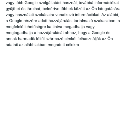
vagy több Google szolgáltatást használ, továbbá információkat
25% pótlék - 2625,-Ft (H-P 7:00-12:00)
gyűjthet és tárolhat, beleértve többek között az Ön látogatására
25% pótlék - 2625,-Ft (H-Szo 22:00 után)
vagy használati szokásaira vonatkozó információkat. Az alábbi,
25% pótlék - 2625,-Ft (Vasárnap 7:00-22:00)
a Google részére adott hozzájárulást tartalmazó szakaszban, a
megfelelő lehetőségre kattintva megadhatja vagy
100% pótlék - 4200,-Ft (Ünnepnap)
megtagadhatja a hozzájárulását ahhoz, hogy a Google és
Foodora Market Belváros (8. kerület) 15% pótlék - 2415,-Ft
annak harmadik féltől származó címkéi felhasználják az Ön
(Szombat 7:00-12:00)
adatait az alábbiakban megadott célokra.
Debrecen, Pécs, Szeged:
Alap - 2000,- Ft (H-P 12-19 és Szo 7:00-19:00 óráig)
10% pótlék - 2200,-Ft (H-Szo 19:00-22:00)
25% pótlék - 2500,-Ft (H-P 7:00-12:00)
25% pótlék - 2500,-Ft (H-Szo 22:00 után)
25% pótlék - 2500,-Ft (Vasárnap 7:00-22:00)
100% pótlék - 4000,-Ft (Ünnepnap)
JELENTKEZÉS