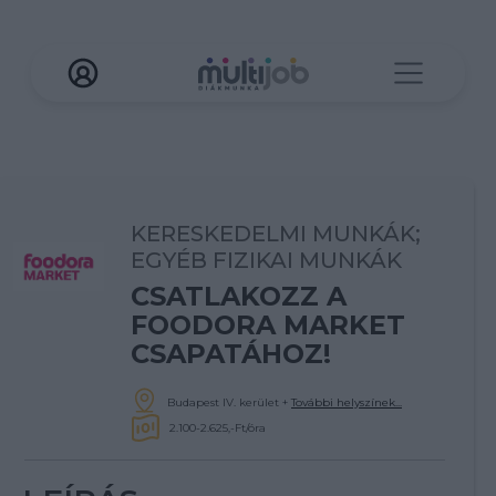
KERESKEDELMI MUNKÁK;
EGYÉB FIZIKAI MUNKÁK
CSATLAKOZZ A
FOODORA MARKET
CSAPATÁHOZ!
Budapest IV. kerület
+
További helyszínek...
2.100-2.625,-Ft/óra