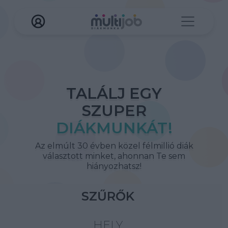
TALÁLJ EGY
SZUPER
DIÁKMUNKÁT!
Az elmúlt 30 évben közel félmillió diák
választott minket, ahonnan Te sem
hiányozhatsz!
SZŰRŐK
HELY