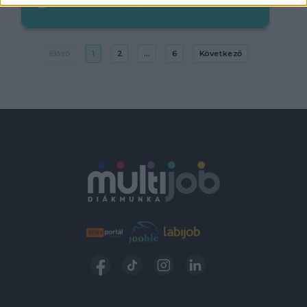
2.200-3.300,-Ft/óra
Előző
1
2
...
6
Következő