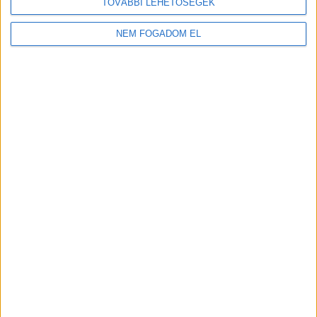
Balatonfüred
TOVÁBBI LEHETŐSÉGEK
18 év alatt nem végezhető
NEM FOGADOM EL
2.400,-Ft/óra
BOLTI ELADÓ -
LIPÓTI PÉKSÉG