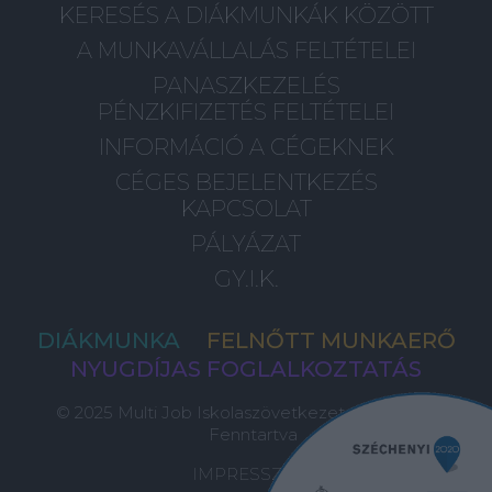
KERESÉS A DIÁKMUNKÁK KÖZÖTT
A MUNKAVÁLLALÁS FELTÉTELEI
PANASZKEZELÉS
PÉNZKIFIZETÉS FELTÉTELEI
INFORMÁCIÓ A CÉGEKNEK
CÉGES BEJELENTKEZÉS
KAPCSOLAT
PÁLYÁZAT
GY.I.K.
DIÁKMUNKA
FELNŐTT MUNKAERŐ
NYUGDÍJAS FOGLALKOZTATÁS
© 2025 Multi Job Iskolaszövetkezet, Minden Jog
Fenntartva
IMPRESSZUM