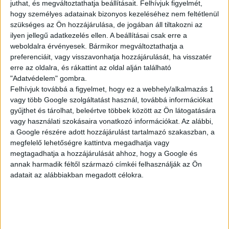
juthat, és megváltoztathatja beállításait.
Felhívjuk figyelmét,
KISEGÍTŐ
hogy személyes adatainak bizonyos kezeléséhez nem feltétlenül
szükséges az Ön hozzájárulása, de jogában áll tiltakozni az
ilyen jellegű adatkezelés ellen. A beállításai csak erre a
weboldalra érvényesek. Bármikor megváltoztathatja a
Siófok
preferenciáit, vagy visszavonhatja hozzájárulását, ha visszatér
18 év alatt végezhető
erre az oldalra, és rákattint az oldal alján található
"Adatvédelem" gombra.
2.500,-Ft/óra
Felhívjuk továbbá a figyelmet, hogy ez a webhely/alkalmazás 1
vagy több Google szolgáltatást használ, továbbá információkat
gyűjthet és tárolhat, beleértve többek között az Ön látogatására
vagy használati szokásaira vonatkozó információkat. Az alábbi,
a Google részére adott hozzájárulást tartalmazó szakaszban, a
megfelelő lehetőségre kattintva megadhatja vagy
megtagadhatja a hozzájárulását ahhoz, hogy a Google és
annak harmadik féltől származó címkéi felhasználják az Ön
adatait az alábbiakban megadott célokra.