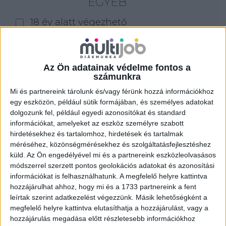
EGYÉB
18 év alatt végezhető
for foreigners (külföldieknek)
homeoffice
Az Ön adatainak védelme fontos a
Szűrés
számunkra
Mi és partnereink tárolunk és/vagy férünk hozzá információkhoz
egy eszközön, például sütik formájában, és személyes adatokat
dolgozunk fel, például egyedi azonosítókat és standard
információkat, amelyeket az eszköz személyre szabott
hirdetésekhez és tartalomhoz, hirdetések és tartalmak
méréséhez, közönségmérésekhez és szolgáltatásfejlesztéshez
küld.
Az Ön engedélyével mi és a partnereink eszközleolvasásos
módszerrel szerzett pontos geolokációs adatokat és azonosítási
információkat is felhasználhatunk. A megfelelő helyre kattintva
hozzájárulhat ahhoz, hogy mi és a 1733 partnereink a fent
leírtak szerint adatkezelést végezzünk. Másik lehetőségként a
megfelelő helyre kattintva elutasíthatja a hozzájárulást, vagy a
hozzájárulás megadása előtt részletesebb információkhoz
ALKALMI ÁRUHÁZI