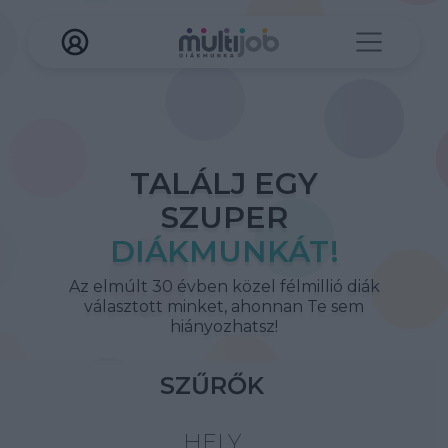
TALÁLJ EGY
SZUPER
DIÁKMUNKÁT!
Az elmúlt 30 évben közel félmillió diák
választott minket, ahonnan Te sem
hiányozhatsz!
SZŰRŐK
HELY