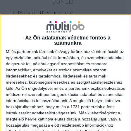
EGYÉB
18 év alatt végezhető
for foreigners (külföldieknek)
homeoffice
Az Ön adatainak védelme fontos a
számunkra
Szűrés
Mi és partnereink tárolunk és/vagy férünk hozzá információkhoz
egy eszközön, például sütik formájában, és személyes adatokat
dolgozunk fel, például egyedi azonosítókat és standard
információkat, amelyeket az eszköz személyre szabott
hirdetésekhez és tartalomhoz, hirdetések és tartalmak
méréséhez, közönségmérésekhez és szolgáltatásfejlesztéshez
küld.
Az Ön engedélyével mi és a partnereink eszközleolvasásos
módszerrel szerzett pontos geolokációs adatokat és azonosítási
információkat is felhasználhatunk. A megfelelő helyre kattintva
hozzájárulhat ahhoz, hogy mi és a 1731 partnereink a fent
leírtak szerint adatkezelést végezzünk. Másik lehetőségként a
megfelelő helyre kattintva elutasíthatja a hozzájárulást, vagy a
hozzájárulás megadása előtt részletesebb információkhoz