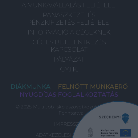
A MUNKAVÁLLALÁS FELTÉTELEI
PANASZKEZELÉS
PÉNZKIFIZETÉS FELTÉTELEI
INFORMÁCIÓ A CÉGEKNEK
CÉGES BEJELENTKEZÉS
KAPCSOLAT
PÁLYÁZAT
GY.I.K.
DIÁKMUNKA
FELNŐTT MUNKAERŐ
NYUGDÍJAS FOGLALKOZTATÁS
© 2025 Multi Job Iskolaszövetkezet, Minden Jog
Fenntartva
IMPRESSZUM
ADATKEZELÉSI TÁJÉKOZTATÓ