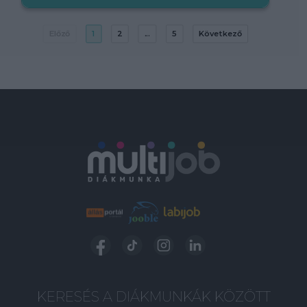
Előző
1
2
...
5
Következő
KERESÉS A DIÁKMUNKÁK KÖZÖTT