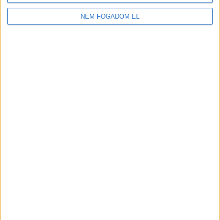
LIPÓTI PÉKSÉG
NEM FOGADOM EL
Budapest XI. kerület
18 év alatt nem végezhető
2.500,-Ft/óra
ÜZEMI KISEGÍTŐ
Seregélyes