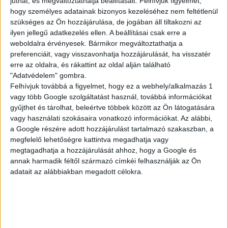
juthat, és megváltoztathatja beállításait.
Felhívjuk figyelmét,
hogy személyes adatainak bizonyos kezeléséhez nem feltétlenül
szükséges az Ön hozzájárulása, de jogában áll tiltakozni az
ilyen jellegű adatkezelés ellen. A beállításai csak erre a
VEVŐSZOLGÁLATI
weboldalra érvényesek. Bármikor megváltoztathatja a
MUNKA
preferenciáit, vagy visszavonhatja hozzájárulását, ha visszatér
erre az oldalra, és rákattint az oldal alján található
"Adatvédelem" gombra.
Felhívjuk továbbá a figyelmet, hogy ez a webhely/alkalmazás 1
Budapest XXI. kerület
vagy több Google szolgáltatást használ, továbbá információkat
18 év alatt nem végezhető
gyűjthet és tárolhat, beleértve többek között az Ön látogatására
vagy használati szokásaira vonatkozó információkat. Az alábbi,
2.186,-Ft/óra
a Google részére adott hozzájárulást tartalmazó szakaszban, a
megfelelő lehetőségre kattintva megadhatja vagy
megtagadhatja a hozzájárulását ahhoz, hogy a Google és
annak harmadik féltől származó címkéi felhasználják az Ön
adatait az alábbiakban megadott célokra.