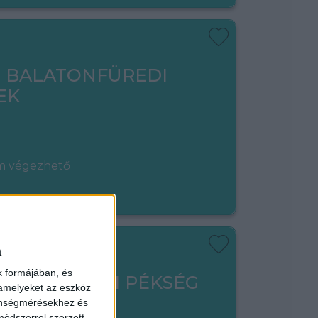
- BALATONFÜREDI
EK
em végezhető
a
k formájában, és
ADÓ - LIPÓTI PÉKSÉG
 amelyeket az eszköz
zönségmérésekhez és
ódszerrel szerzett