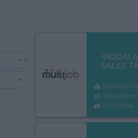
IRODAI 
SALES 
Budapest III. 
18 év alatt n
2.350,-Ft/óra