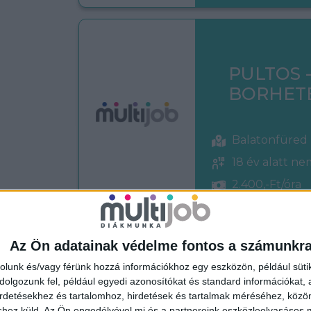
PULTOS 
BORHET
Balatonfüred
18 év alatt n
2.400,-Ft/óra
Az Ön adatainak védelme fontos a számunkr
rolunk és/vagy férünk hozzá információkhoz egy eszközön, például süti
BOLTI EL
olgozunk fel, például egyedi azonosítókat és standard információkat,
irdetésekhez és tartalomhoz, hirdetések és tartalmak méréséhez, kö
shez küld.
Az Ön engedélyével mi és a partnereink eszközleolvasásos m