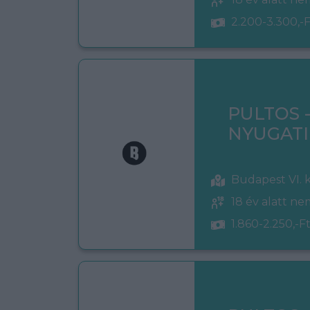
2.200-3.300,-F
PULTOS 
NYUGATI
Budapest VI. 
18 év alatt n
1.860-2.250,-Ft