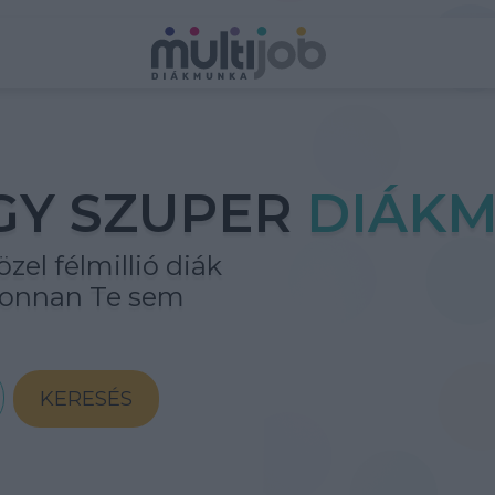
GY SZUPER
DIÁKM
zel félmillió diák
ahonnan Te sem
KERESÉS