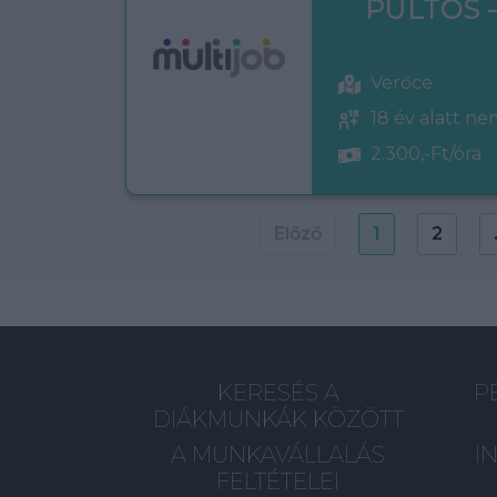
PULTOS 
Verőce
18 év alatt n
2.300,-Ft/óra
Előző
1
2
KERESÉS A
P
DIÁKMUNKÁK KÖZÖTT
A MUNKAVÁLLALÁS
I
FELTÉTELEI