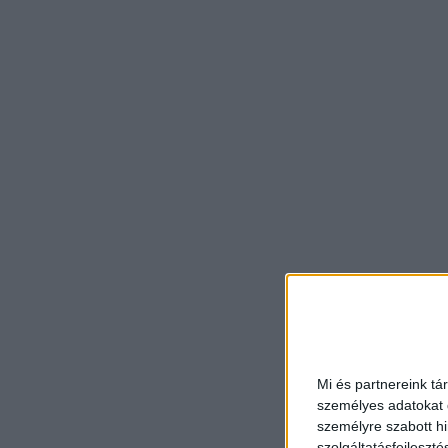
Mi és partnereink tá
személyes adatokat d
személyre szabott h
szolgáltatásfejleszté