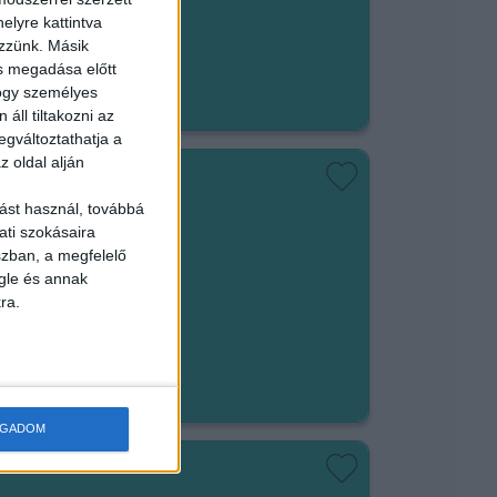
kerület
elyre kattintva
ezzünk. Másik
em végezhető
ás megadása előtt
hogy személyes
áll tiltakozni az
egváltoztathatja a
z oldal alján
ást használ, továbbá
ISEGÍTŐ
ati szokásaira
szban, a megfelelő
gle és annak
ra.
em végezhető
t/óra
OGADOM