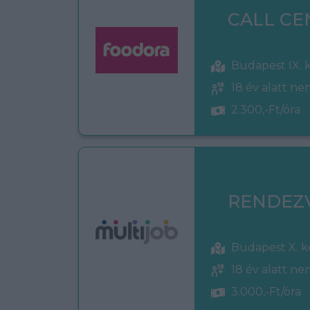
CALL CE
Budapest IX. 
18 év alatt n
2.300,-Ft/óra
RENDEZ
Budapest X. k
18 év alatt n
3.000,-Ft/óra