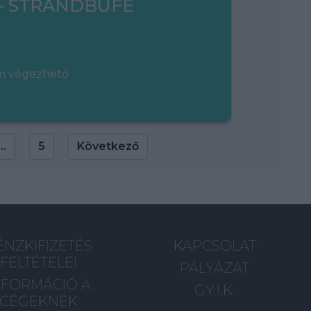
– STRANDBÜFÉ
em végezhető
...
5
Következő
ÉNZKIFIZETÉS
KAPCSOLAT
FELTÉTELEI
PÁLYÁZAT
NFORMÁCIÓ A
GY.I.K.
CÉGEKNEK