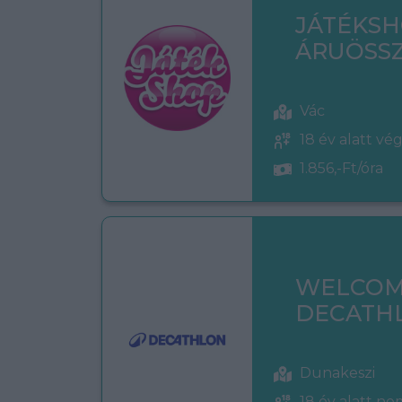
JÁTÉKS
ÁRUÖSSZ
Vác
18 év alatt vé
1.856,-Ft/óra
WELCOM
DECATH
Dunakeszi
18 év alatt n