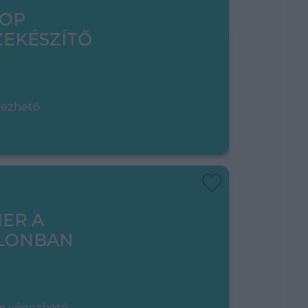
HOP
EKÉSZÍTŐ
gezhető
ER A
LONBAN
em végezhető