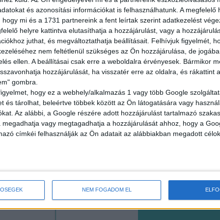
Budapest XI. 
datokat és azonosítási információkat is felhasználhatunk. A megfelelő h
 hogy mi és a 1731 partnereink a fent leírtak szerint adatkezelést vég
18 év alatt n
elelő helyre kattintva elutasíthatja a hozzájárulást, vagy a hozzájárul
2.500,-Ft/óra
iókhoz juthat, és megváltoztathatja beállításait.
Felhívjuk figyelmét, 
ezeléséhez nem feltétlenül szükséges az Ön hozzájárulása, de jogában 
zelés ellen. A beállításai csak erre a weboldalra érvényesek. Bármikor m
isszavonhatja hozzájárulását, ha visszatér erre az oldalra, és rákattint a
lem" gombra.
figyelmet, hogy ez a webhely/alkalmazás 1 vagy több Google szolgáltat
ÜZEMI K
et és tárolhat, beleértve többek között az Ön látogatására vagy használ
kat. Az alábbi, a Google részére adott hozzájárulást tartalmazó szaka
va megadhatja vagy megtagadhatja a hozzájárulását ahhoz, hogy a Goo
mazó címkéi felhasználják az Ön adatait az alábbiakban megadott célok
Seregélyes
18 év alatt n
2.100-2.730,-F
TŐSÉGEK
NEM FOGADOM EL
ELF