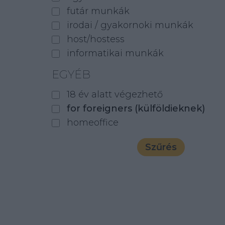
futár munkák
irodai / gyakornoki munkák
host/hostess
informatikai munkák
EGYÉB
18 év alatt végezhető
for foreigners (külföldieknek)
homeoffice
Szűrés