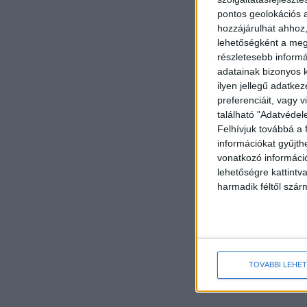
pontos geolokációs a
hozzájárulhat ahhoz,
lehetőségként a megf
részletesebb informác
adatainak bizonyos k
ilyen jellegű adatke
preferenciáit, vagy v
található "Adatvéde
Felhívjuk továbbá a 
információkat gyűjth
vonatkozó információ
lehetőségre kattint
harmadik féltől szár
TOVÁBBI LEHE