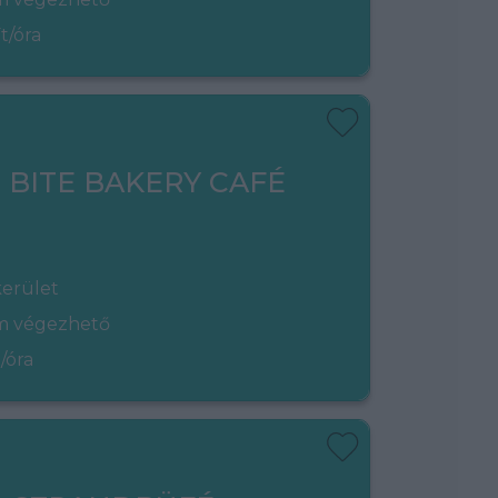
t/óra
- BITE BAKERY CAFÉ
kerület
em végezhető
/óra