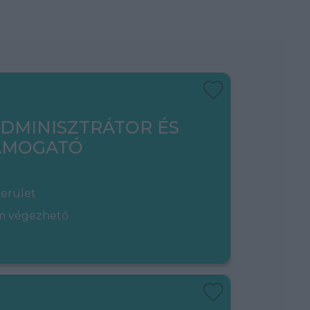
ADMINISZTRÁTOR ÉS
TÁMOGATÓ
kerület
em végezhető