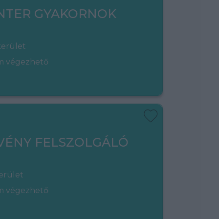
NTER GYAKORNOK
kerület
em végezhető
VÉNY FELSZOLGÁLÓ
erület
em végezhető