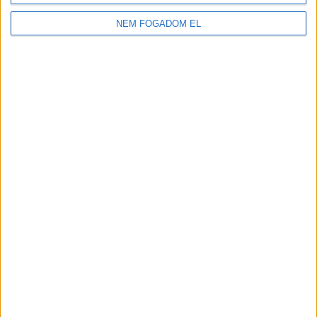
LIPÓTI PÉKSÉG
NEM FOGADOM EL
Budapest XI. kerület
18 év alatt nem végezhető
2.500,-Ft/óra
ÜZEMI KISEGÍTŐ
Seregélyes