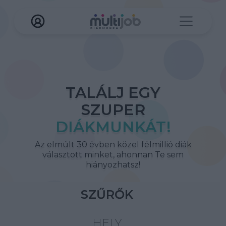
TALÁLJ EGY
SZUPER
DIÁKMUNKÁT!
Az elmúlt 30 évben közel félmillió diák
választott minket, ahonnan Te sem
hiányozhatsz!
SZŰRŐK
HELY