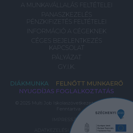
A MUNKAVÁLLALÁS FELTÉTELEI
PANASZKEZELÉS
PÉNZKIFIZETÉS FELTÉTELEI
INFORMÁCIÓ A CÉGEKNEK
CÉGES BEJELENTKEZÉS
KAPCSOLAT
PÁLYÁZAT
GY.I.K.
DIÁKMUNKA
FELNŐTT MUNKAERŐ
NYUGDÍJAS FOGLALKOZTATÁS
© 2025 Multi Job Iskolaszövetkezet, Minden Jog
Fenntartva
IMPRESSZUM
ADATKEZELÉSI TÁJÉKOZTATÓ