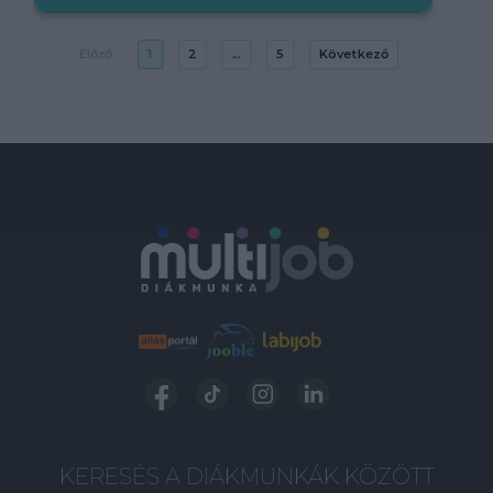
Előző
1
2
...
5
Következő
KERESÉS A DIÁKMUNKÁK KÖZÖTT