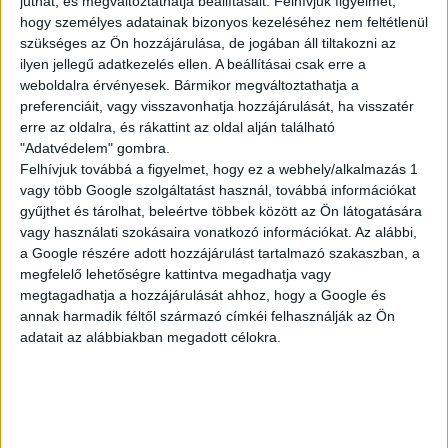
juthat, és megváltoztathatja beállításait.
Felhívjuk figyelmét,
hogy személyes adatainak bizonyos kezeléséhez nem feltétlenül
szükséges az Ön hozzájárulása, de jogában áll tiltakozni az
ilyen jellegű adatkezelés ellen. A beállításai csak erre a
VEVŐSZOLGÁLATI
weboldalra érvényesek. Bármikor megváltoztathatja a
MUNKA
preferenciáit, vagy visszavonhatja hozzájárulását, ha visszatér
erre az oldalra, és rákattint az oldal alján található
"Adatvédelem" gombra.
Felhívjuk továbbá a figyelmet, hogy ez a webhely/alkalmazás 1
Budapest XXI. kerület
vagy több Google szolgáltatást használ, továbbá információkat
18 év alatt nem végezhető
gyűjthet és tárolhat, beleértve többek között az Ön látogatására
vagy használati szokásaira vonatkozó információkat. Az alábbi,
2.186,-Ft/óra
a Google részére adott hozzájárulást tartalmazó szakaszban, a
megfelelő lehetőségre kattintva megadhatja vagy
megtagadhatja a hozzájárulását ahhoz, hogy a Google és
annak harmadik féltől származó címkéi felhasználják az Ön
adatait az alábbiakban megadott célokra.