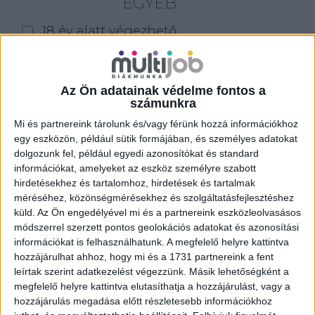
EGYÉB
18 év alatt végezhető
for foreigners (külföldieknek)
homeoffice
Az Ön adatainak védelme fontos a
számunkra
Szűrés
Mi és partnereink tárolunk és/vagy férünk hozzá információkhoz
egy eszközön, például sütik formájában, és személyes adatokat
dolgozunk fel, például egyedi azonosítókat és standard
információkat, amelyeket az eszköz személyre szabott
hirdetésekhez és tartalomhoz, hirdetések és tartalmak
méréséhez, közönségmérésekhez és szolgáltatásfejlesztéshez
küld.
Az Ön engedélyével mi és a partnereink eszközleolvasásos
módszerrel szerzett pontos geolokációs adatokat és azonosítási
információkat is felhasználhatunk. A megfelelő helyre kattintva
hozzájárulhat ahhoz, hogy mi és a 1731 partnereink a fent
leírtak szerint adatkezelést végezzünk. Másik lehetőségként a
megfelelő helyre kattintva elutasíthatja a hozzájárulást, vagy a
hozzájárulás megadása előtt részletesebb információkhoz