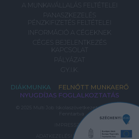
A MUNKAVÁLLALÁS FELTÉTELEI
PANASZKEZELÉS
PÉNZKIFIZETÉS FELTÉTELEI
INFORMÁCIÓ A CÉGEKNEK
CÉGES BEJELENTKEZÉS
KAPCSOLAT
PÁLYÁZAT
GY.I.K.
DIÁKMUNKA
FELNŐTT MUNKAERŐ
NYUGDÍJAS FOGLALKOZTATÁS
© 2025 Multi Job Iskolaszövetkezet, Minden Jog
Fenntartva
IMPRESSZUM
ADATKEZELÉSI TÁJÉKOZTATÓ