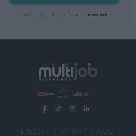
Előző
1
2
...
5
Következő
KERESÉS A DIÁKMUNKÁK KÖZÖTT