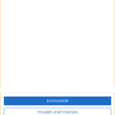
Budapest XI. kerület
18 év alatt nem végezhető
2.500,-Ft/óra
ÜZEMI KISEGÍTŐ
Seregélyes
ELFOGADOM
18 év alatt nem végezhető
TOVÁBBI LEHETŐSÉGEK