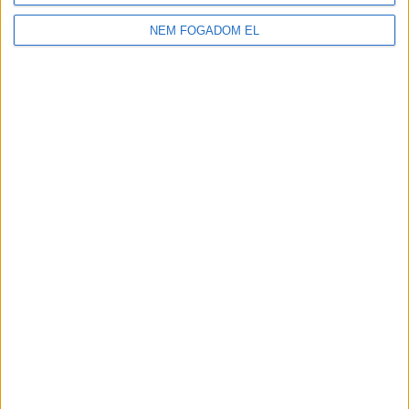
2.100-2.730,-Ft/óra
NEM FOGADOM EL
JÁTÉKSHOP
ÁRUÖSSZEKÉSZÍTŐ
Vác
18 év alatt végezhető