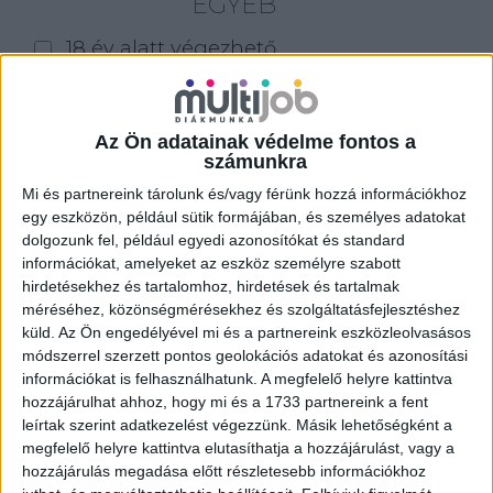
EGYÉB
18 év alatt végezhető
for foreigners (külföldieknek)
homeoffice
Az Ön adatainak védelme fontos a
számunkra
Szűrés
Mi és partnereink tárolunk és/vagy férünk hozzá információkhoz
egy eszközön, például sütik formájában, és személyes adatokat
dolgozunk fel, például egyedi azonosítókat és standard
információkat, amelyeket az eszköz személyre szabott
hirdetésekhez és tartalomhoz, hirdetések és tartalmak
méréséhez, közönségmérésekhez és szolgáltatásfejlesztéshez
küld.
Az Ön engedélyével mi és a partnereink eszközleolvasásos
módszerrel szerzett pontos geolokációs adatokat és azonosítási
információkat is felhasználhatunk. A megfelelő helyre kattintva
hozzájárulhat ahhoz, hogy mi és a 1733 partnereink a fent
leírtak szerint adatkezelést végezzünk. Másik lehetőségként a
megfelelő helyre kattintva elutasíthatja a hozzájárulást, vagy a
hozzájárulás megadása előtt részletesebb információkhoz
ALKALMI ÁRUHÁZI