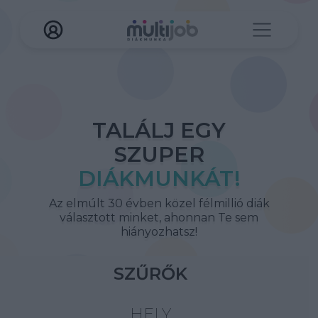
TALÁLJ EGY
SZUPER
DIÁKMUNKÁT!
Az elmúlt 30 évben közel félmillió diák
választott minket, ahonnan Te sem
hiányozhatsz!
SZŰRŐK
HELY