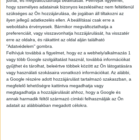
juthat, és megváltoztathatja beállításait.
Felhívjuk figyelmét,
KISEGÍTŐ
hogy személyes adatainak bizonyos kezeléséhez nem feltétlenül
szükséges az Ön hozzájárulása, de jogában áll tiltakozni az
ilyen jellegű adatkezelés ellen. A beállításai csak erre a
weboldalra érvényesek. Bármikor megváltoztathatja a
Siófok
preferenciáit, vagy visszavonhatja hozzájárulását, ha visszatér
18 év alatt végezhető
erre az oldalra, és rákattint az oldal alján található
"Adatvédelem" gombra.
2.500,-Ft/óra
Felhívjuk továbbá a figyelmet, hogy ez a webhely/alkalmazás 1
vagy több Google szolgáltatást használ, továbbá információkat
gyűjthet és tárolhat, beleértve többek között az Ön látogatására
vagy használati szokásaira vonatkozó információkat. Az alábbi,
a Google részére adott hozzájárulást tartalmazó szakaszban, a
megfelelő lehetőségre kattintva megadhatja vagy
megtagadhatja a hozzájárulását ahhoz, hogy a Google és
annak harmadik féltől származó címkéi felhasználják az Ön
adatait az alábbiakban megadott célokra.