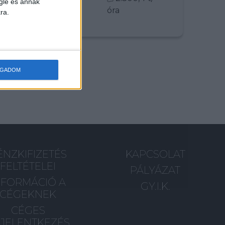
gle és annak
óra
ra.
OGADOM
ÉNZKIFIZETÉS
KAPCSOLAT
FELTÉTELEI
PÁLYÁZAT
NFORMÁCIÓ A
GY.I.K.
CÉGEKNEK
CÉGES
JELENTKEZÉS