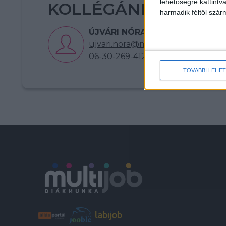
lehetőségre kattint
KOLLÉGÁNKAT!
harmadik féltől szár
ÚJVÁRI NÓRA
ujvari.nora@multijob.hu
06-30-269-4122
TOVÁBBI LEHE