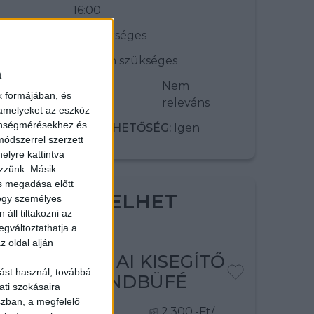
16:00
ÖNÉLETRAJZ:
Szükséges
EÜ. KISKÖNYV:
Nem szükséges
a
HOME OFFICE
Nem
k formájában, és
LEHETŐSÉG:
releváns
 amelyeket az eszköz
zönségmérésekhez és
ELŐLEG KÉRÉSI LEHETŐSÉG:
Igen
ódszerrel szerzett
elyre kattintva
ezzünk. Másik
ás megadása előtt
Z IS ÉRDEKELHET
hogy személyes
áll tiltakozni az
egváltoztathatja a
z oldal alján
KONYHAI KISEGÍTŐ
ást használ, továbbá
- STRANDBÜFÉ
ati szokásaira
szban, a megfelelő
Verőce
2.300,-Ft/