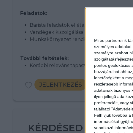
Feladatok:
Barista feladatok ellátása
Vendégek kiszolgálása
Munkakörnyezet rendben tartása
Mi és partnereink tá
személyes adatokat d
személyre szabott h
További feltételek:
szolgáltatásfejleszté
Korábbi releváns tapasztalat
pontos geolokációs a
hozzájárulhat ahhoz,
lehetőségként a megf
JELENTKEZÉS
részletesebb informác
adatainak bizonyos k
ilyen jellegű adatke
preferenciáit, vagy v
található "Adatvéde
Felhívjuk továbbá a 
információkat gyűjth
KÉRDÉSED VAN? KE
vonatkozó információ