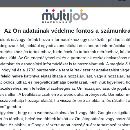
Az Ön adatainak védelme fontos a számunkr
rolunk és/vagy férünk hozzá információkhoz egy eszközön, például süti
olgozunk fel, például egyedi azonosítókat és standard információkat,
irdetésekhez és tartalomhoz, hirdetések és tartalmak méréséhez, kö
shez küld.
Az Ön engedélyével mi és a partnereink eszközleolvasásos m
datokat és azonosítási információkat is felhasználhatunk. A megfelelő h
 hogy mi és a 1733 partnereink a fent leírtak szerint adatkezelést vég
elelő helyre kattintva elutasíthatja a hozzájárulást, vagy a hozzájárul
E
iókhoz juthat, és megváltoztathatja beállításait.
Felhívjuk figyelmét, 
ezeléséhez nem feltétlenül szükséges az Ön hozzájárulása, de jogában 
zelés ellen. A beállításai csak erre a weboldalra érvényesek. Bármikor m
isszavonhatja hozzájárulását, ha visszatér erre az oldalra, és rákattint a
lem" gombra.
figyelmet, hogy ez a webhely/alkalmazás 1 vagy több Google szolgáltat
et és tárolhat, beleértve többek között az Ön látogatására vagy használ
RESD
kat. Az alábbi, a Google részére adott hozzájárulást tartalmazó szaka