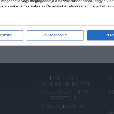
va megadhatja vagy megtagadhatja a hozzájárulását ahhoz, hogy a Goo
mazó címkéi felhasználják az Ön adatait az alábbiakban megadott célok
TŐSÉGEK
NEM FOGADOM EL
ELF
KERESÉS A
P
DIÁKMUNKÁK KÖZÖTT
A MUNKAVÁLLALÁS
I
FELTÉTELEI
PANASZKEZELÉS
BE