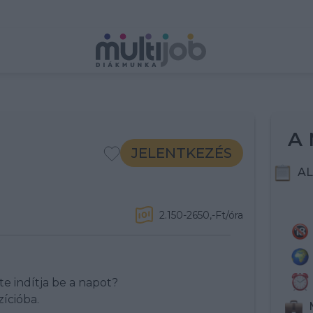
A 
JELENTKEZÉS
AL
2.150-2650,-Ft/óra
te indítja be a napot?
ícióba.