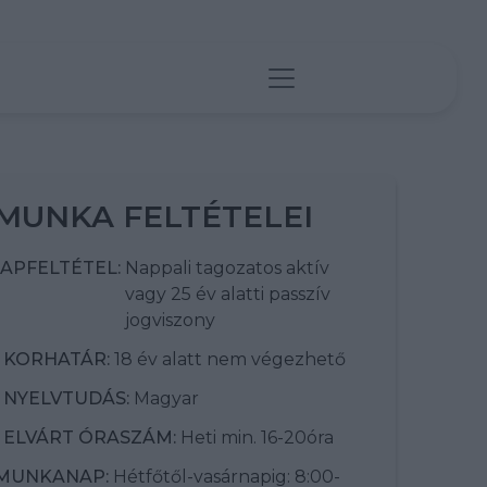
MUNKA FELTÉTELEI
APFELTÉTEL:
Nappali tagozatos aktív
vagy 25 év alatti passzív
jogviszony
KORHATÁR:
18 év alatt nem végezhető
NYELVTUDÁS:
Magyar
ELVÁRT ÓRASZÁM:
Heti min. 16-20óra
MUNKANAP:
Hétfőtől-vasárnapig: 8:00-