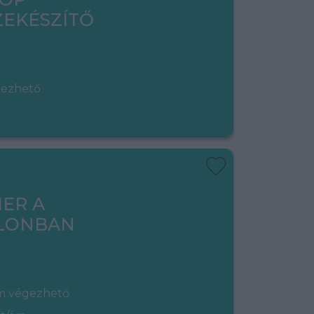
EKÉSZÍTŐ
gezhető
ER A
LONBAN
em végezhető