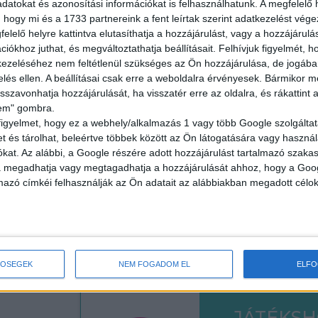
datokat és azonosítási információkat is felhasználhatunk. A megfelelő h
18 év alatt n
 hogy mi és a 1733 partnereink a fent leírtak szerint adatkezelést vég
elelő helyre kattintva elutasíthatja a hozzájárulást, vagy a hozzájárul
2.500,-Ft/óra
iókhoz juthat, és megváltoztathatja beállításait.
Felhívjuk figyelmét, 
ezeléséhez nem feltétlenül szükséges az Ön hozzájárulása, de jogában 
zelés ellen. A beállításai csak erre a weboldalra érvényesek. Bármikor m
isszavonhatja hozzájárulását, ha visszatér erre az oldalra, és rákattint a
lem" gombra.
figyelmet, hogy ez a webhely/alkalmazás 1 vagy több Google szolgáltat
ÜZEMI K
et és tárolhat, beleértve többek között az Ön látogatására vagy használ
kat. Az alábbi, a Google részére adott hozzájárulást tartalmazó szaka
va megadhatja vagy megtagadhatja a hozzájárulását ahhoz, hogy a Goo
Seregélyes
mazó címkéi felhasználják az Ön adatait az alábbiakban megadott célok
18 év alatt n
2.100-2.730,-F
TŐSÉGEK
NEM FOGADOM EL
ELF
JÁTÉKS