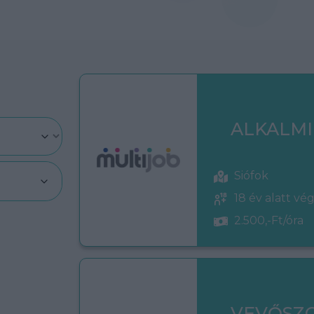
ALKALMI
Siófok
18 év alatt vé
2.500,-Ft/óra
VEVŐSZ