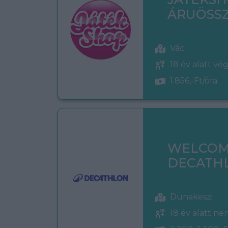
ÁRUÖSSZ
Vác
18 év alatt vé
1.856,-Ft/óra
WELCOM
DECATH
Dunakeszi
18 év alatt n