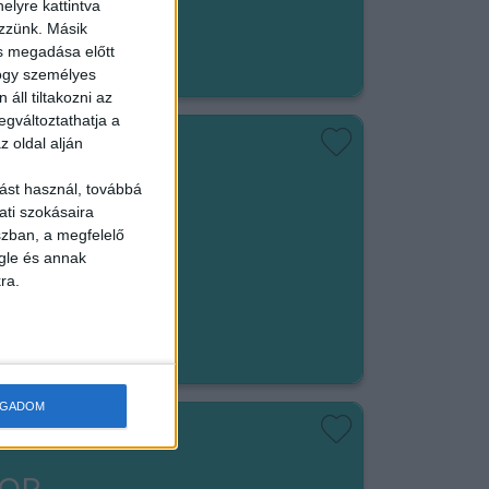
elyre kattintva
em végezhető
ezzünk. Másik
ás megadása előtt
hogy személyes
áll tiltakozni az
egváltoztathatja a
z oldal alján
ást használ, továbbá
ISEGÍTŐ
ati szokásaira
szban, a megfelelő
gle és annak
ra.
em végezhető
t/óra
OGADOM
HOP