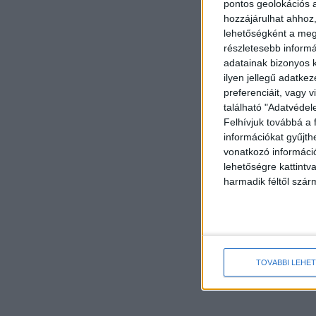
pontos geolokációs a
hozzájárulhat ahhoz,
lehetőségként a megf
részletesebb informác
adatainak bizonyos k
ilyen jellegű adatke
preferenciáit, vagy v
található "Adatvéde
Felhívjuk továbbá a 
információkat gyűjth
vonatkozó információ
lehetőségre kattint
harmadik féltől szár
TOVÁBBI LEHE