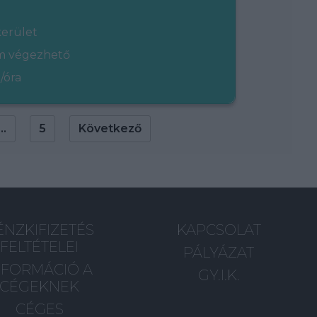
kerület
em végezhető
/óra
...
5
Következő
ÉNZKIFIZETÉS
KAPCSOLAT
FELTÉTELEI
PÁLYÁZAT
NFORMÁCIÓ A
GY.I.K.
CÉGEKNEK
CÉGES