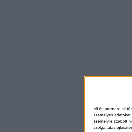
Mi és partnereink tá
személyes adatokat d
személyre szabott h
szolgáltatásfejleszté