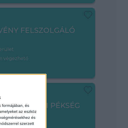
VÉNY FELSZOLGÁLÓ
erület
em végezhető
a
ADÓ - LIPÓTI PÉKSÉG
k formájában, és
 amelyeket az eszköz
zönségmérésekhez és
ódszerrel szerzett
kerület