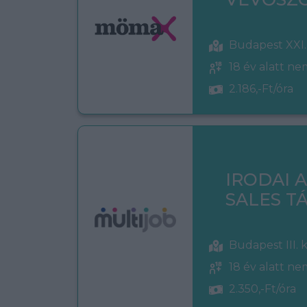
Budapest XXI.
18 év alatt n
2.186,-Ft/óra
IRODAI 
SALES 
Budapest III. 
18 év alatt n
2.350,-Ft/óra