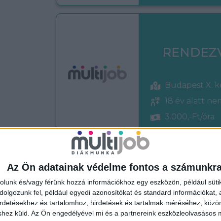
RENDEZ
Budapest X. k
18 év alatt n
3.000,-Ft/óra
Az Ön adatainak védelme fontos a számunkr
BOLTI EL
rolunk és/vagy férünk hozzá információkhoz egy eszközön, például süti
olgozunk fel, például egyedi azonosítókat és standard információkat,
irdetésekhez és tartalomhoz, hirdetések és tartalmak méréséhez, kö
shez küld.
Az Ön engedélyével mi és a partnereink eszközleolvasásos m
Budapest XI. 