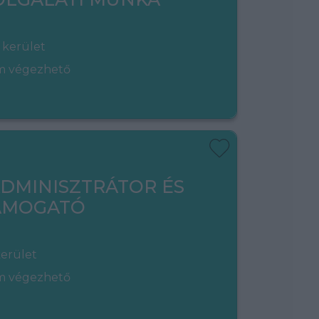
 kerület
em végezhető
ADMINISZTRÁTOR ÉS
TÁMOGATÓ
kerület
em végezhető