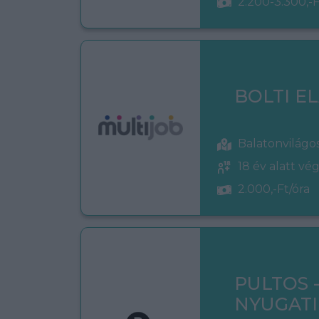
2.200-3.300,-F
BOLTI E
Balatonvilágo
18 év alatt vé
2.000,-Ft/óra
PULTOS 
NYUGATI