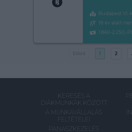
Budapest VI. 
18 év alatt n
1.860-2.250,-Ft
Előző
1
2
KERESÉS A
P
DIÁKMUNKÁK KÖZÖTT
A MUNKAVÁLLALÁS
I
FELTÉTELEI
PANASZKEZELÉS