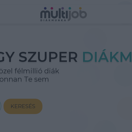
GY SZUPER
DIÁKM
zel félmillió diák
ahonnan Te sem
KERESÉS