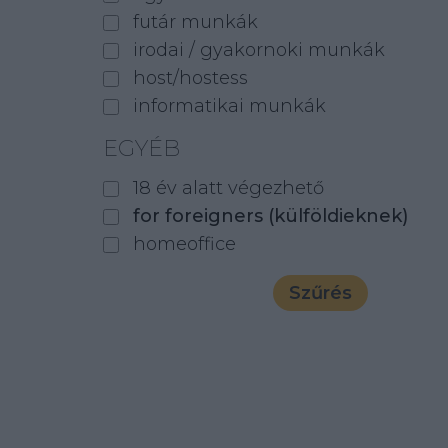
futár munkák
irodai / gyakornoki munkák
host/hostess
informatikai munkák
EGYÉB
18 év alatt végezhető
for foreigners (külföldieknek)
homeoffice
Szűrés