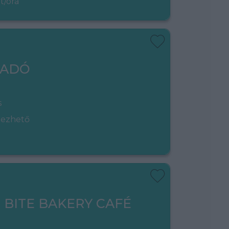
t/óra
LADÓ
s
gezhető
- BITE BAKERY CAFÉ