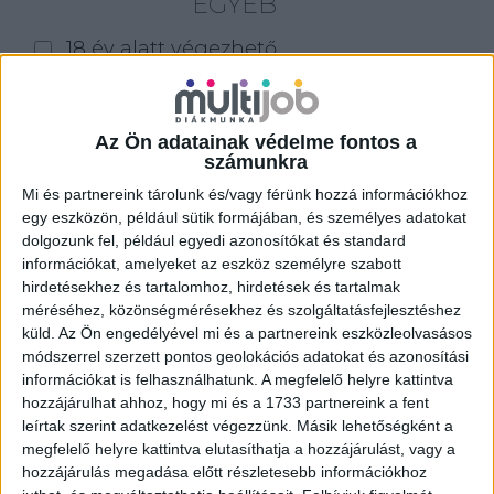
EGYÉB
18 év alatt végezhető
for foreigners (külföldieknek)
homeoffice
Az Ön adatainak védelme fontos a
számunkra
Szűrés
Mi és partnereink tárolunk és/vagy férünk hozzá információkhoz
egy eszközön, például sütik formájában, és személyes adatokat
dolgozunk fel, például egyedi azonosítókat és standard
információkat, amelyeket az eszköz személyre szabott
hirdetésekhez és tartalomhoz, hirdetések és tartalmak
méréséhez, közönségmérésekhez és szolgáltatásfejlesztéshez
küld.
Az Ön engedélyével mi és a partnereink eszközleolvasásos
módszerrel szerzett pontos geolokációs adatokat és azonosítási
információkat is felhasználhatunk. A megfelelő helyre kattintva
hozzájárulhat ahhoz, hogy mi és a 1733 partnereink a fent
leírtak szerint adatkezelést végezzünk. Másik lehetőségként a
megfelelő helyre kattintva elutasíthatja a hozzájárulást, vagy a
hozzájárulás megadása előtt részletesebb információkhoz
ALKALMI ÁRUHÁZI