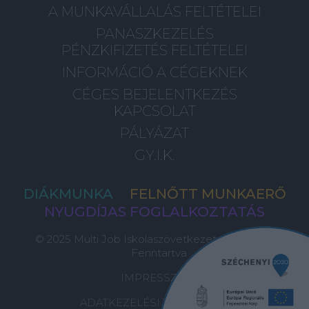
A MUNKAVÁLLALÁS FELTÉTELEI
PANASZKEZELÉS
PÉNZKIFIZETÉS FELTÉTELEI
INFORMÁCIÓ A CÉGEKNEK
CÉGES BEJELENTKEZÉS
KAPCSOLAT
PÁLYÁZAT
GY.I.K.
DIÁKMUNKA
FELNŐTT MUNKAERŐ
NYUGDÍJAS FOGLALKOZTATÁS
© 2025 Multi Job Iskolaszövetkezet, Minden Jog
Fenntartva
IMPRESSZUM
ADATKEZELÉSI TÁJÉKOZTATÓ