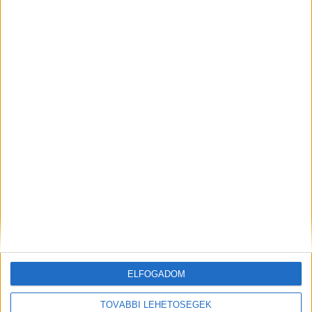
Budapest XI. kerület
18 év alatt nem végezhető
2.500,-Ft/óra
ÜZEMI KISEGÍTŐ
Seregélyes
ELFOGADOM
18 év alatt nem végezhető
TOVÁBBI LEHETŐSÉGEK