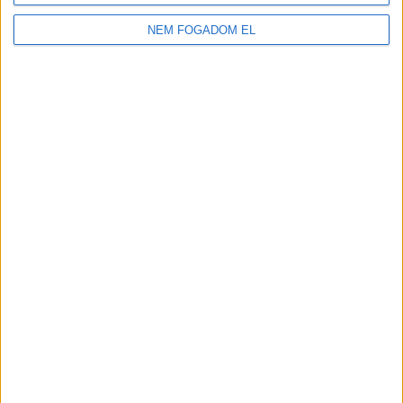
2.100-2.730,-Ft/óra
NEM FOGADOM EL
JÁTÉKSHOP
ÁRUÖSSZEKÉSZÍTŐ
Vác
18 év alatt végezhető