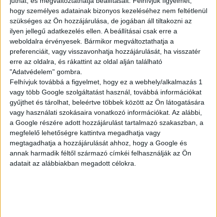
juthat, és megváltoztathatja beállításait.
Felhívjuk figyelmét,
KISEGÍTŐ
hogy személyes adatainak bizonyos kezeléséhez nem feltétlenül
szükséges az Ön hozzájárulása, de jogában áll tiltakozni az
ilyen jellegű adatkezelés ellen. A beállításai csak erre a
weboldalra érvényesek. Bármikor megváltoztathatja a
Siófok
preferenciáit, vagy visszavonhatja hozzájárulását, ha visszatér
18 év alatt végezhető
erre az oldalra, és rákattint az oldal alján található
"Adatvédelem" gombra.
2.500,-Ft/óra
Felhívjuk továbbá a figyelmet, hogy ez a webhely/alkalmazás 1
vagy több Google szolgáltatást használ, továbbá információkat
gyűjthet és tárolhat, beleértve többek között az Ön látogatására
vagy használati szokásaira vonatkozó információkat. Az alábbi,
a Google részére adott hozzájárulást tartalmazó szakaszban, a
megfelelő lehetőségre kattintva megadhatja vagy
megtagadhatja a hozzájárulását ahhoz, hogy a Google és
annak harmadik féltől származó címkéi felhasználják az Ön
adatait az alábbiakban megadott célokra.