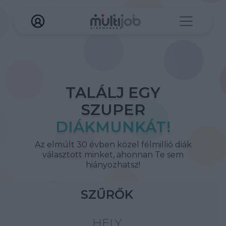
TALÁLJ EGY
SZUPER
DIÁKMUNKÁT!
Az elmúlt 30 évben közel félmillió diák
választott minket, ahonnan Te sem
hiányozhatsz!
SZŰRŐK
HELY