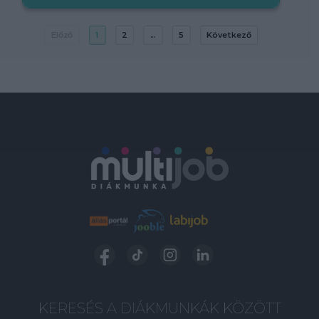
Előző
1
2
...
5
Következő
KERESÉS A DIÁKMUNKÁK KÖZÖTT