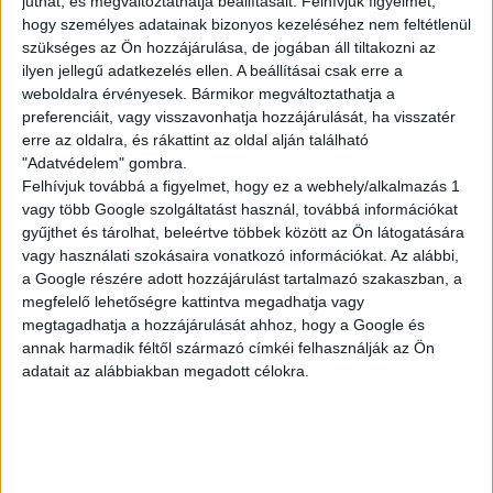
juthat, és megváltoztathatja beállításait.
Felhívjuk figyelmét,
KISEGÍTŐ
hogy személyes adatainak bizonyos kezeléséhez nem feltétlenül
szükséges az Ön hozzájárulása, de jogában áll tiltakozni az
ilyen jellegű adatkezelés ellen. A beállításai csak erre a
weboldalra érvényesek. Bármikor megváltoztathatja a
Siófok
preferenciáit, vagy visszavonhatja hozzájárulását, ha visszatér
18 év alatt végezhető
erre az oldalra, és rákattint az oldal alján található
"Adatvédelem" gombra.
2.500,-Ft/óra
Felhívjuk továbbá a figyelmet, hogy ez a webhely/alkalmazás 1
vagy több Google szolgáltatást használ, továbbá információkat
gyűjthet és tárolhat, beleértve többek között az Ön látogatására
vagy használati szokásaira vonatkozó információkat. Az alábbi,
a Google részére adott hozzájárulást tartalmazó szakaszban, a
megfelelő lehetőségre kattintva megadhatja vagy
megtagadhatja a hozzájárulását ahhoz, hogy a Google és
annak harmadik féltől származó címkéi felhasználják az Ön
adatait az alábbiakban megadott célokra.