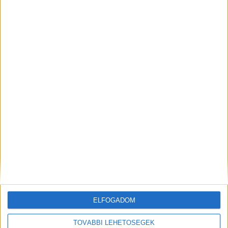
Budapest XI. kerület
18 év alatt nem végezhető
2.500,-Ft/óra
ÜZEMI KISEGÍTŐ
Seregélyes
ELFOGADOM
18 év alatt nem végezhető
TOVÁBBI LEHETŐSÉGEK