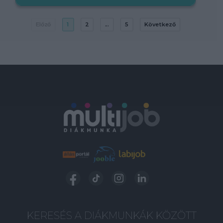
Előző
1
2
...
5
Következő
KERESÉS A DIÁKMUNKÁK KÖZÖTT