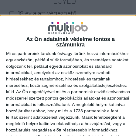
EGYÉB
18 év alatt végezhető
for foreigners (külföldieknek)
homeoffice
Az Ön adatainak védelme fontos a
számunkra
Szűrés
Mi és partnereink tárolunk és/vagy férünk hozzá információkhoz
egy eszközön, például sütik formájában, és személyes adatokat
dolgozunk fel, például egyedi azonosítókat és standard
információkat, amelyeket az eszköz személyre szabott
hirdetésekhez és tartalomhoz, hirdetések és tartalmak
méréséhez, közönségmérésekhez és szolgáltatásfejlesztéshez
küld.
Az Ön engedélyével mi és a partnereink eszközleolvasásos
módszerrel szerzett pontos geolokációs adatokat és azonosítási
információkat is felhasználhatunk. A megfelelő helyre kattintva
hozzájárulhat ahhoz, hogy mi és a 1733 partnereink a fent
leírtak szerint adatkezelést végezzünk. Másik lehetőségként a
megfelelő helyre kattintva elutasíthatja a hozzájárulást, vagy a
hozzájárulás megadása előtt részletesebb információkhoz
ALKALMI ÁRUHÁZI