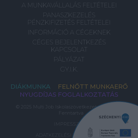
A MUNKAVÁLLALÁS FELTÉTELEI
PANASZKEZELÉS
PÉNZKIFIZETÉS FELTÉTELEI
INFORMÁCIÓ A CÉGEKNEK
CÉGES BEJELENTKEZÉS
KAPCSOLAT
PÁLYÁZAT
GY.I.K.
DIÁKMUNKA
FELNŐTT MUNKAERŐ
NYUGDÍJAS FOGLALKOZTATÁS
© 2025 Multi Job Iskolaszövetkezet, Minden Jog
Fenntartva
IMPRESSZUM
ADATKEZELÉSI TÁJÉKOZTATÓ