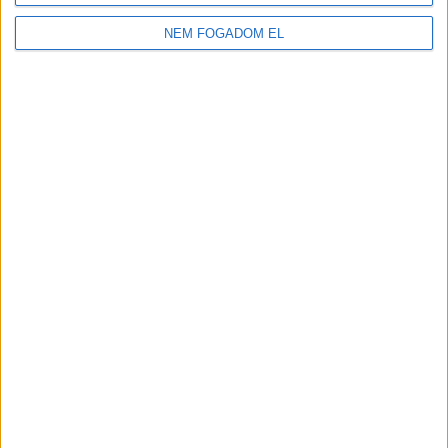
2.100-2.730,-Ft/óra
NEM FOGADOM EL
JÁTÉKSHOP
ÁRUÖSSZEKÉSZÍTŐ
Vác
18 év alatt végezhető