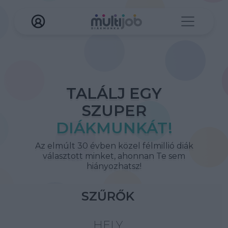
TALÁLJ EGY
SZUPER
DIÁKMUNKÁT!
Az elmúlt 30 évben közel félmillió diák
választott minket, ahonnan Te sem
hiányozhatsz!
SZŰRŐK
HELY