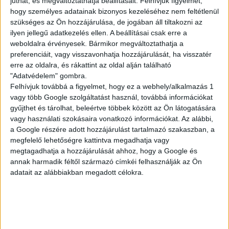
juthat, és megváltoztathatja beállításait.
Felhívjuk figyelmét,
KISEGÍTŐ
hogy személyes adatainak bizonyos kezeléséhez nem feltétlenül
szükséges az Ön hozzájárulása, de jogában áll tiltakozni az
ilyen jellegű adatkezelés ellen. A beállításai csak erre a
weboldalra érvényesek. Bármikor megváltoztathatja a
Siófok
preferenciáit, vagy visszavonhatja hozzájárulását, ha visszatér
18 év alatt végezhető
erre az oldalra, és rákattint az oldal alján található
"Adatvédelem" gombra.
2.500,-Ft/óra
Felhívjuk továbbá a figyelmet, hogy ez a webhely/alkalmazás 1
vagy több Google szolgáltatást használ, továbbá információkat
gyűjthet és tárolhat, beleértve többek között az Ön látogatására
vagy használati szokásaira vonatkozó információkat. Az alábbi,
a Google részére adott hozzájárulást tartalmazó szakaszban, a
megfelelő lehetőségre kattintva megadhatja vagy
megtagadhatja a hozzájárulását ahhoz, hogy a Google és
annak harmadik féltől származó címkéi felhasználják az Ön
adatait az alábbiakban megadott célokra.