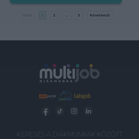
Előző
1
2
...
5
Következő
KERESÉS A DIÁKMUNKÁK KÖZÖTT