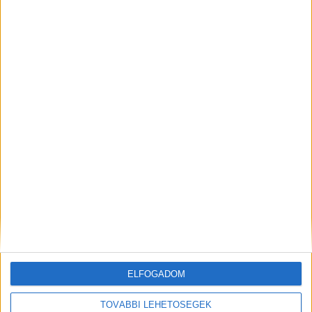
Budapest XI. kerület
18 év alatt nem végezhető
2.500,-Ft/óra
ÜZEMI KISEGÍTŐ
Seregélyes
ELFOGADOM
18 év alatt nem végezhető
TOVÁBBI LEHETŐSÉGEK