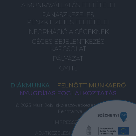
A MUNKAVÁLLALÁS FELTÉTELEI
PANASZKEZELÉS
PÉNZKIFIZETÉS FELTÉTELEI
INFORMÁCIÓ A CÉGEKNEK
CÉGES BEJELENTKEZÉS
KAPCSOLAT
PÁLYÁZAT
GY.I.K.
DIÁKMUNKA
FELNŐTT MUNKAERŐ
NYUGDÍJAS FOGLALKOZTATÁS
© 2025 Multi Job Iskolaszövetkezet, Minden Jog
Fenntartva
IMPRESSZUM
ADATKEZELÉSI TÁJÉKOZTATÓ