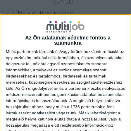
EGYÉB
18 év alatt végezhető
for foreigners (külföldieknek)
homeoffice
Az Ön adatainak védelme fontos a
számunkra
Szűrés
Mi és partnereink tárolunk és/vagy férünk hozzá információkhoz
egy eszközön, például sütik formájában, és személyes adatokat
dolgozunk fel, például egyedi azonosítókat és standard
információkat, amelyeket az eszköz személyre szabott
hirdetésekhez és tartalomhoz, hirdetések és tartalmak
méréséhez, közönségmérésekhez és szolgáltatásfejlesztéshez
küld.
Az Ön engedélyével mi és a partnereink eszközleolvasásos
módszerrel szerzett pontos geolokációs adatokat és azonosítási
információkat is felhasználhatunk. A megfelelő helyre kattintva
hozzájárulhat ahhoz, hogy mi és a 1733 partnereink a fent
leírtak szerint adatkezelést végezzünk. Másik lehetőségként a
megfelelő helyre kattintva elutasíthatja a hozzájárulást, vagy a
hozzájárulás megadása előtt részletesebb információkhoz
ALKALMI ÁRUHÁZI