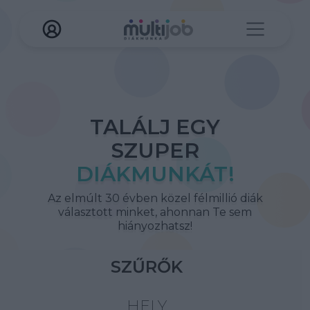
TALÁLJ EGY
SZUPER
DIÁKMUNKÁT!
Az elmúlt 30 évben közel félmillió diák
választott minket, ahonnan Te sem
hiányozhatsz!
SZŰRŐK
HELY