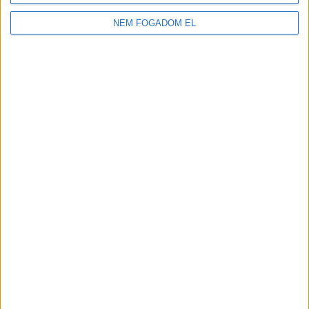
2.100-2.730,-Ft/óra
NEM FOGADOM EL
JÁTÉKSHOP
ÁRUÖSSZEKÉSZÍTŐ
Vác
18 év alatt végezhető