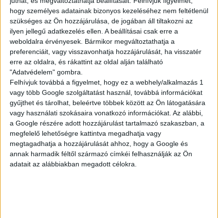
juthat, és megváltoztathatja beállításait.
Felhívjuk figyelmét,
KISEGÍTŐ
hogy személyes adatainak bizonyos kezeléséhez nem feltétlenül
szükséges az Ön hozzájárulása, de jogában áll tiltakozni az
ilyen jellegű adatkezelés ellen. A beállításai csak erre a
weboldalra érvényesek. Bármikor megváltoztathatja a
Siófok
preferenciáit, vagy visszavonhatja hozzájárulását, ha visszatér
18 év alatt végezhető
erre az oldalra, és rákattint az oldal alján található
"Adatvédelem" gombra.
2.500,-Ft/óra
Felhívjuk továbbá a figyelmet, hogy ez a webhely/alkalmazás 1
vagy több Google szolgáltatást használ, továbbá információkat
gyűjthet és tárolhat, beleértve többek között az Ön látogatására
vagy használati szokásaira vonatkozó információkat. Az alábbi,
a Google részére adott hozzájárulást tartalmazó szakaszban, a
megfelelő lehetőségre kattintva megadhatja vagy
megtagadhatja a hozzájárulását ahhoz, hogy a Google és
annak harmadik féltől származó címkéi felhasználják az Ön
adatait az alábbiakban megadott célokra.