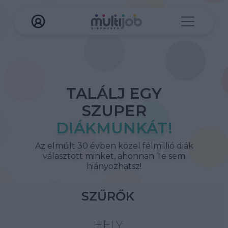
TALÁLJ EGY
SZUPER
DIÁKMUNKÁT!
Az elmúlt 30 évben közel félmillió diák
választott minket, ahonnan Te sem
hiányozhatsz!
SZŰRŐK
HELY