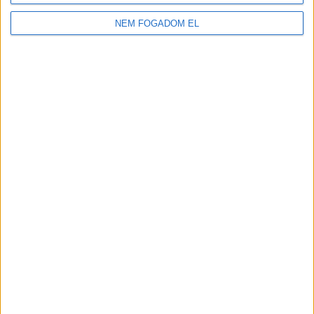
2.100-2.730,-Ft/óra
NEM FOGADOM EL
JÁTÉKSHOP
ÁRUÖSSZEKÉSZÍTŐ
Vác
18 év alatt végezhető