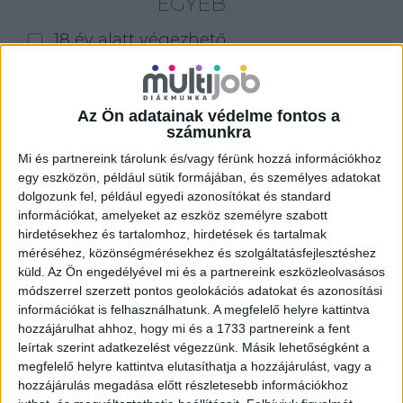
EGYÉB
18 év alatt végezhető
for foreigners (külföldieknek)
homeoffice
Az Ön adatainak védelme fontos a
számunkra
Szűrés
Mi és partnereink tárolunk és/vagy férünk hozzá információkhoz
egy eszközön, például sütik formájában, és személyes adatokat
dolgozunk fel, például egyedi azonosítókat és standard
információkat, amelyeket az eszköz személyre szabott
hirdetésekhez és tartalomhoz, hirdetések és tartalmak
méréséhez, közönségmérésekhez és szolgáltatásfejlesztéshez
küld.
Az Ön engedélyével mi és a partnereink eszközleolvasásos
módszerrel szerzett pontos geolokációs adatokat és azonosítási
információkat is felhasználhatunk. A megfelelő helyre kattintva
hozzájárulhat ahhoz, hogy mi és a 1733 partnereink a fent
leírtak szerint adatkezelést végezzünk. Másik lehetőségként a
megfelelő helyre kattintva elutasíthatja a hozzájárulást, vagy a
hozzájárulás megadása előtt részletesebb információkhoz
ALKALMI ÁRUHÁZI