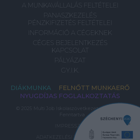
A MUNKAVÁLLALÁS FELTÉTELEI
PANASZKEZELÉS
PÉNZKIFIZETÉS FELTÉTELEI
INFORMÁCIÓ A CÉGEKNEK
CÉGES BEJELENTKEZÉS
KAPCSOLAT
PÁLYÁZAT
GY.I.K.
DIÁKMUNKA
FELNŐTT MUNKAERŐ
NYUGDÍJAS FOGLALKOZTATÁS
© 2025 Multi Job Iskolaszövetkezet, Minden Jog
Fenntartva
IMPRESSZUM
ADATKEZELÉSI TÁJÉKOZTATÓ