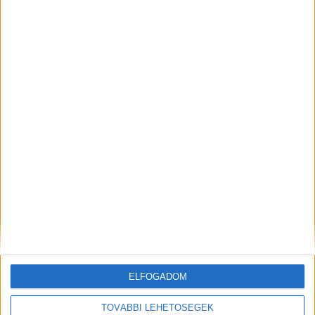
Budapest XI. kerület
18 év alatt nem végezhető
2.500,-Ft/óra
ÜZEMI KISEGÍTŐ
Seregélyes
ELFOGADOM
18 év alatt nem végezhető
TOVÁBBI LEHETŐSÉGEK