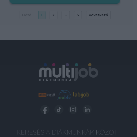
Előző
1
2
...
5
Következő
KERESÉS A DIÁKMUNKÁK KÖZÖTT