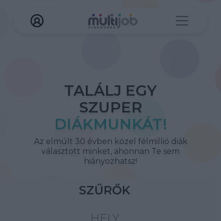
TALÁLJ EGY
SZUPER
DIÁKMUNKÁT!
Az elmúlt 30 évben közel félmillió diák
választott minket, ahonnan Te sem
hiányozhatsz!
SZŰRŐK
HELY