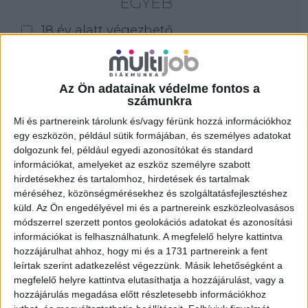
EGYÉB
18 év alatt végezhető
for foreigners (külföldieknek)
homeoffice
Az Ön adatainak védelme fontos a
számunkra
Szűrés
Mi és partnereink tárolunk és/vagy férünk hozzá információkhoz
egy eszközön, például sütik formájában, és személyes adatokat
dolgozunk fel, például egyedi azonosítókat és standard
információkat, amelyeket az eszköz személyre szabott
hirdetésekhez és tartalomhoz, hirdetések és tartalmak
méréséhez, közönségmérésekhez és szolgáltatásfejlesztéshez
küld.
Az Ön engedélyével mi és a partnereink eszközleolvasásos
módszerrel szerzett pontos geolokációs adatokat és azonosítási
információkat is felhasználhatunk. A megfelelő helyre kattintva
hozzájárulhat ahhoz, hogy mi és a 1731 partnereink a fent
leírtak szerint adatkezelést végezzünk. Másik lehetőségként a
megfelelő helyre kattintva elutasíthatja a hozzájárulást, vagy a
hozzájárulás megadása előtt részletesebb információkhoz