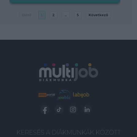
Előző
1
2
...
5
Következő
KERESÉS A DIÁKMUNKÁK KÖZÖTT