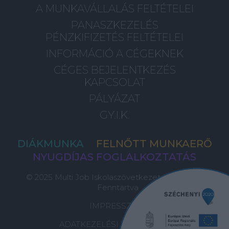
A MUNKAVÁLLALÁS FELTÉTELEI
PANASZKEZELÉS
PÉNZKIFIZETÉS FELTÉTELEI
INFORMÁCIÓ A CÉGEKNEK
CÉGES BEJELENTKEZÉS
KAPCSOLAT
PÁLYÁZAT
GY.I.K.
DIÁKMUNKA
FELNŐTT MUNKAERŐ
NYUGDÍJAS FOGLALKOZTATÁS
© 2025 Multi Job Iskolaszövetkezet, Minden Jog
Fenntartva
IMPRESSZUM
ADATKEZELÉSI TÁJÉKOZTATÓ