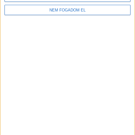
LIPÓTI PÉKSÉG
NEM FOGADOM EL
Budapest XI. kerület
18 év alatt nem végezhető
2.500,-Ft/óra
ÜZEMI KISEGÍTŐ
Seregélyes