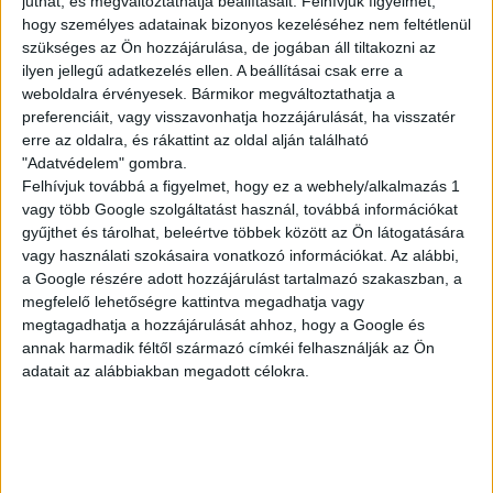
juthat, és megváltoztathatja beállításait.
Felhívjuk figyelmét,
hogy személyes adatainak bizonyos kezeléséhez nem feltétlenül
szükséges az Ön hozzájárulása, de jogában áll tiltakozni az
ilyen jellegű adatkezelés ellen. A beállításai csak erre a
VEVŐSZOLGÁLATI
weboldalra érvényesek. Bármikor megváltoztathatja a
MUNKA
preferenciáit, vagy visszavonhatja hozzájárulását, ha visszatér
erre az oldalra, és rákattint az oldal alján található
"Adatvédelem" gombra.
Felhívjuk továbbá a figyelmet, hogy ez a webhely/alkalmazás 1
Budapest XXI. kerület
vagy több Google szolgáltatást használ, továbbá információkat
18 év alatt nem végezhető
gyűjthet és tárolhat, beleértve többek között az Ön látogatására
vagy használati szokásaira vonatkozó információkat. Az alábbi,
2.186,-Ft/óra
a Google részére adott hozzájárulást tartalmazó szakaszban, a
megfelelő lehetőségre kattintva megadhatja vagy
megtagadhatja a hozzájárulását ahhoz, hogy a Google és
annak harmadik féltől származó címkéi felhasználják az Ön
adatait az alábbiakban megadott célokra.