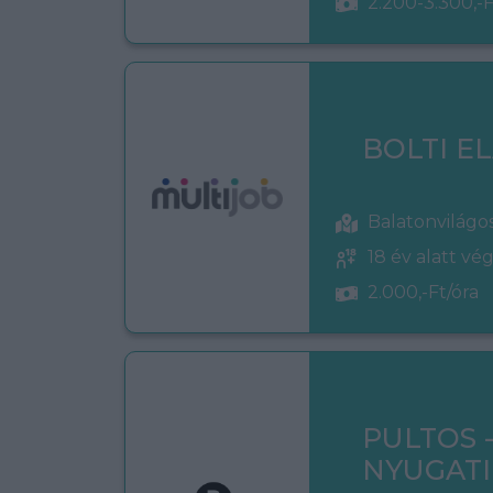
2.200-3.300,-F
BOLTI E
Balatonvilágo
18 év alatt vé
2.000,-Ft/óra
PULTOS 
NYUGATI