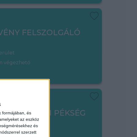
VÉNY FELSZOLGÁLÓ
erület
em végezhető
a
ADÓ - LIPÓTI PÉKSÉG
k formájában, és
 amelyeket az eszköz
zönségmérésekhez és
ódszerrel szerzett
kerület