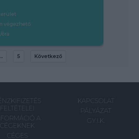
kerület
em végezhető
/óra
...
5
Következő
ÉNZKIFIZETÉS
KAPCSOLAT
FELTÉTELEI
PÁLYÁZAT
NFORMÁCIÓ A
GY.I.K.
CÉGEKNEK
CÉGES