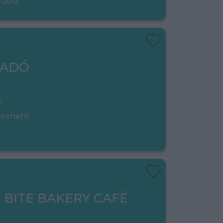
t/óra
LADÓ
s
gezhető
- BITE BAKERY CAFÉ