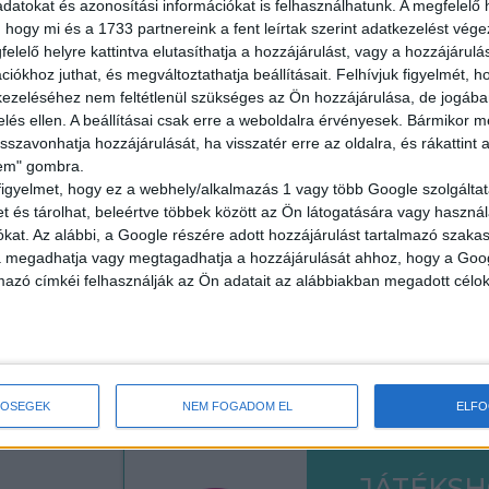
datokat és azonosítási információkat is felhasználhatunk. A megfelelő h
18 év alatt n
 hogy mi és a 1733 partnereink a fent leírtak szerint adatkezelést vég
elelő helyre kattintva elutasíthatja a hozzájárulást, vagy a hozzájárul
2.500,-Ft/óra
iókhoz juthat, és megváltoztathatja beállításait.
Felhívjuk figyelmét, 
ezeléséhez nem feltétlenül szükséges az Ön hozzájárulása, de jogában 
zelés ellen. A beállításai csak erre a weboldalra érvényesek. Bármikor m
isszavonhatja hozzájárulását, ha visszatér erre az oldalra, és rákattint a
lem" gombra.
figyelmet, hogy ez a webhely/alkalmazás 1 vagy több Google szolgáltat
ÜZEMI K
et és tárolhat, beleértve többek között az Ön látogatására vagy használ
kat. Az alábbi, a Google részére adott hozzájárulást tartalmazó szaka
va megadhatja vagy megtagadhatja a hozzájárulását ahhoz, hogy a Goo
Seregélyes
mazó címkéi felhasználják az Ön adatait az alábbiakban megadott célok
18 év alatt n
2.100-2.730,-F
TŐSÉGEK
NEM FOGADOM EL
ELF
JÁTÉKS