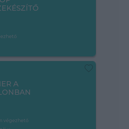
EKÉSZÍTŐ
gezhető
ER A
LONBAN
em végezhető