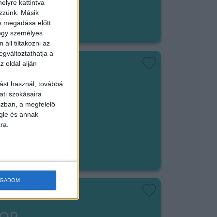
elyre kattintva
em végezhető
ezzünk. Másik
ás megadása előtt
hogy személyes
áll tiltakozni az
egváltoztathatja a
z oldal alján
ást használ, továbbá
ISEGÍTŐ
ati szokásaira
szban, a megfelelő
gle és annak
ra.
em végezhető
t/óra
OGADOM
HOP