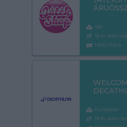
ÁRUÖSSZ
Vác
18 év alatt vé
1.856,-Ft/óra
WELCOM
DECATH
Dunakeszi
18 év alatt n