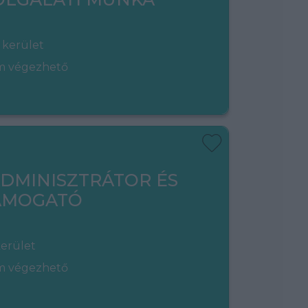
 kerület
em végezhető
ADMINISZTRÁTOR ÉS
TÁMOGATÓ
kerület
em végezhető