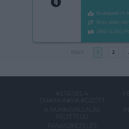
Budapest VI. 
18 év alatt n
1.860-2.250,-Ft
Előző
1
2
KERESÉS A
P
DIÁKMUNKÁK KÖZÖTT
A MUNKAVÁLLALÁS
I
FELTÉTELEI
PANASZKEZELÉS