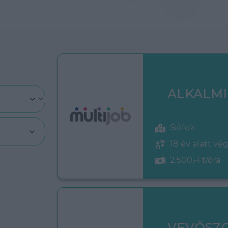
ALKALMI
Siófok
18 év alatt vé
2.500,-Ft/óra
VEVŐSZ