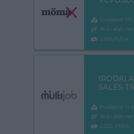
Budapest XXI.
18 év alatt n
2.186,-Ft/óra
IRODAI 
SALES 
Budapest III. 
18 év alatt n
2.350,-Ft/óra