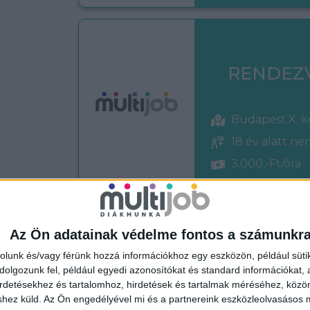
RENDEZ
Budapest X. k
18 év alatt n
3.000,-Ft/óra
Az Ön adatainak védelme fontos a számunkr
BOLTI EL
rolunk és/vagy férünk hozzá információkhoz egy eszközön, például süti
olgozunk fel, például egyedi azonosítókat és standard információkat,
irdetésekhez és tartalomhoz, hirdetések és tartalmak méréséhez, kö
shez küld.
Az Ön engedélyével mi és a partnereink eszközleolvasásos m
Budapest XI. 