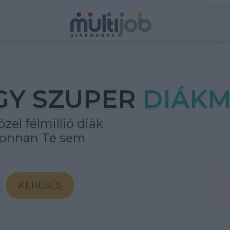
GY SZUPER
DIÁKM
zel félmillió diák
ahonnan Te sem
KERESÉS