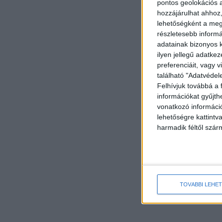
pontos geolokációs a
hozzájárulhat ahhoz,
lehetőségként a megf
részletesebb informác
adatainak bizonyos k
ilyen jellegű adatke
preferenciáit, vagy v
található "Adatvéde
Felhívjuk továbbá a 
információkat gyűjth
vonatkozó információ
lehetőségre kattint
harmadik féltől szár
TOVÁBBI LEHE