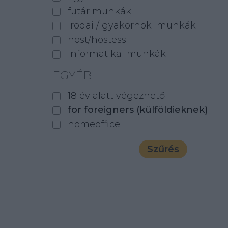
futár munkák
irodai / gyakornoki munkák
host/hostess
informatikai munkák
EGYÉB
18 év alatt végezhető
for foreigners (külföldieknek)
homeoffice
Szűrés