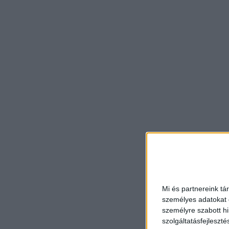
Mi és partnereink tá
személyes adatokat d
személyre szabott h
szolgáltatásfejleszté