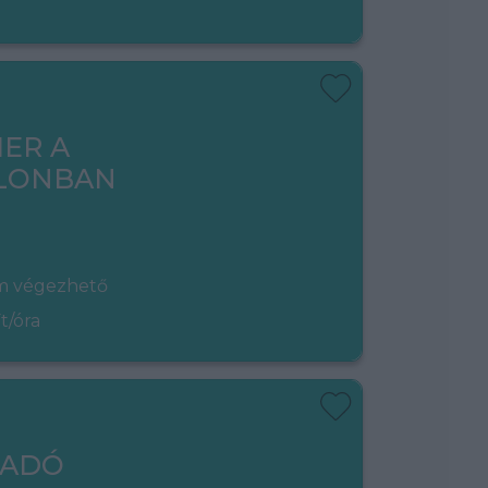
ER A
LONBAN
em végezhető
t/óra
LADÓ