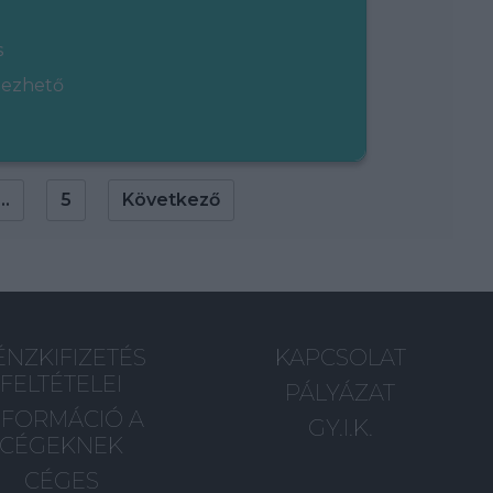
s
gezhető
...
5
Következő
ÉNZKIFIZETÉS
KAPCSOLAT
FELTÉTELEI
PÁLYÁZAT
NFORMÁCIÓ A
GY.I.K.
CÉGEKNEK
CÉGES