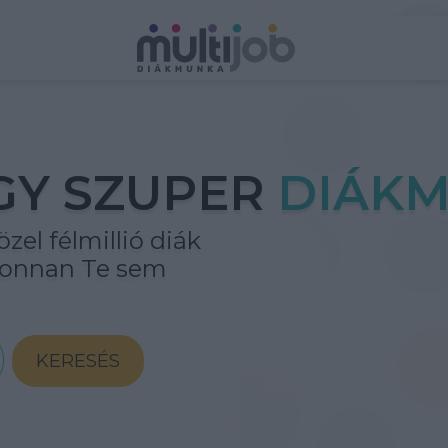
GY SZUPER
DIÁKM
zel félmillió diák
ahonnan Te sem
KERESÉS