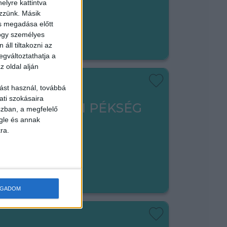
elyre kattintva
ezzünk. Másik
ás megadása előtt
em végezhető
hogy személyes
áll tiltakozni az
egváltoztathatja a
z oldal alján
ást használ, továbbá
ati szokásaira
ADÓ - LIPÓTI PÉKSÉG
szban, a megfelelő
gle és annak
ra.
kerület
em végezhető
OGADOM