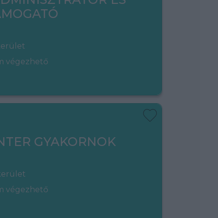
TÁMOGATÓ
kerület
em végezhető
NTER GYAKORNOK
kerület
em végezhető