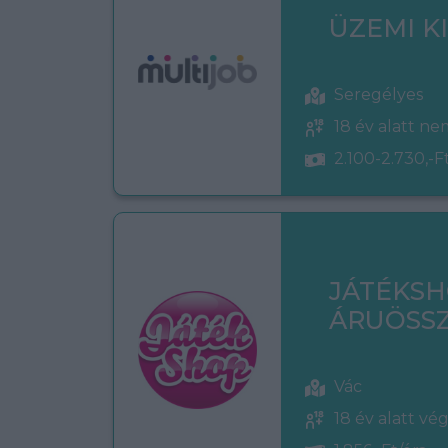
ÜZEMI K
Seregélyes
18 év alatt n
2.100-2.730,-F
JÁTÉKS
ÁRUÖSSZ
Vác
18 év alatt vé