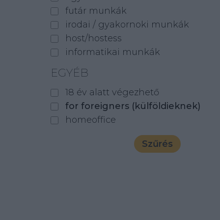
futár munkák
irodai / gyakornoki munkák
host/hostess
informatikai munkák
EGYÉB
18 év alatt végezhető
for foreigners (külföldieknek)
homeoffice
Szűrés