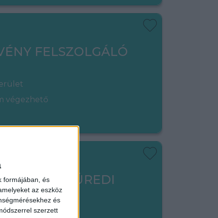
VÉNY FELSZOLGÁLÓ
erület
em végezhető
a
- BALATONFÜREDI
k formájában, és
 amelyeket az eszköz
EK
zönségmérésekhez és
ódszerrel szerzett