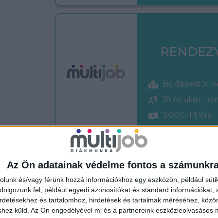
RENDEZ
Budapest X. k
18 év alatt n
3.000,-Ft/óra
Az Ön adatainak védelme fontos a számunkr
PULTOS 
rolunk és/vagy férünk hozzá információkhoz egy eszközön, például süti
olgozunk fel, például egyedi azonosítókat és standard információkat,
BORHET
irdetésekhez és tartalomhoz, hirdetések és tartalmak méréséhez, kö
shez küld.
Az Ön engedélyével mi és a partnereink eszközleolvasásos m