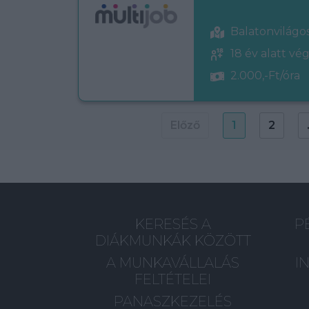
Balatonvilágo
18 év alatt vé
2.000,-Ft/óra
Előző
1
2
KERESÉS A
P
DIÁKMUNKÁK KÖZÖTT
A MUNKAVÁLLALÁS
I
FELTÉTELEI
PANASZKEZELÉS