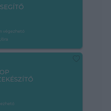
ISEGÍTŐ
em végezhető
t/óra
HOP
EKÉSZÍTŐ
gezhető