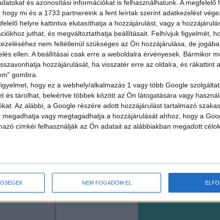
datokat és azonosítási információkat is felhasználhatunk. A megfelelő h
Balatonfüred
 hogy mi és a 1733 partnereink a fent leírtak szerint adatkezelést vég
elelő helyre kattintva elutasíthatja a hozzájárulást, vagy a hozzájárul
18 év alatt n
iókhoz juthat, és megváltoztathatja beállításait.
Felhívjuk figyelmét, 
2.400,-Ft/óra
ezeléséhez nem feltétlenül szükséges az Ön hozzájárulása, de jogában 
zelés ellen. A beállításai csak erre a weboldalra érvényesek. Bármikor m
isszavonhatja hozzájárulását, ha visszatér erre az oldalra, és rákattint a
lem" gombra.
figyelmet, hogy ez a webhely/alkalmazás 1 vagy több Google szolgáltat
et és tárolhat, beleértve többek között az Ön látogatására vagy használ
BOLTI EL
kat. Az alábbi, a Google részére adott hozzájárulást tartalmazó szaka
va megadhatja vagy megtagadhatja a hozzájárulását ahhoz, hogy a Goo
mazó címkéi felhasználják az Ön adatait az alábbiakban megadott célok
Budapest XI. 
18 év alatt n
2.500,-Ft/óra
TŐSÉGEK
NEM FOGADOM EL
ELF