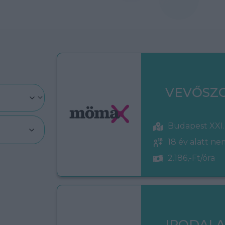
VEVŐSZ
Budapest XXI.
18 év alatt n
2.186,-Ft/óra
IRODAI 