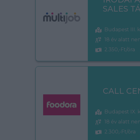
SALES 
Budapest III. 
18 év alatt n
2.350,-Ft/óra
CALL CE
Budapest IX. 
18 év alatt n
2.300,-Ft/óra