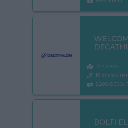
1.856,-Ft/óra
WELCOM
DECATH
Dunakeszi
18 év alatt n
2.200-3.300,-F
BOLTI E