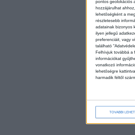
pontos geolokációs a
hozzájárulhat ahhoz,
lehetőségként a megf
részletesebb informác
adatainak bizonyos k
ilyen jellegű adatke
preferenciáit, vagy v
található "Adatvéde
Felhívjuk továbbá a 
információkat gyűjth
vonatkozó információ
lehetőségre kattint
harmadik féltől szár
TOVÁBBI LEHE