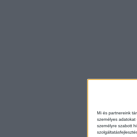
Mi és partnereink tá
személyes adatokat d
személyre szabott h
szolgáltatásfejleszté