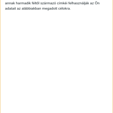
TOVÁBBI
annak harmadik féltől származó címkéi felhasználják az Ön
HELYSZÍNEK
adatait az alábbiakban megadott célokra.
TSC PÉNZTÁR
Balatonföldvár
2.330-3.618,-
+ További
Ft/óra
helyszíneken is!
TSC PÉNZTÁR