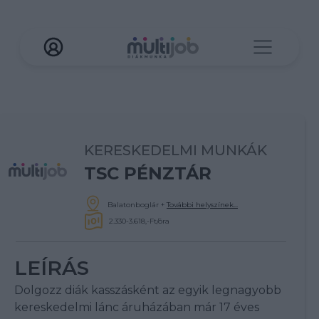
KERESKEDELMI MUNKÁK
TSC PÉNZTÁR
Balatonboglár
+
További helyszínek...
2.330-3.618,-Ft/óra
LEÍRÁS
Dolgozz diák kasszásként az egyik legnagyobb
kereskedelmi lánc áruházában már 17 éves