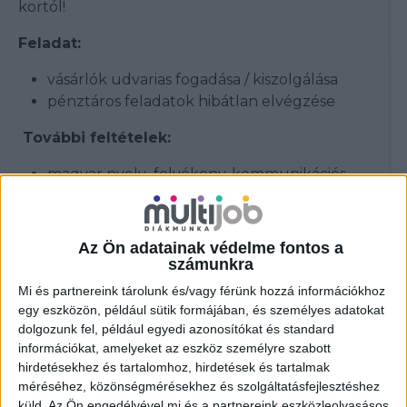
kortól!
Feladat:
vásárlók udvarias fogadása / kiszolgálása
pénztáros feladatok hibátlan elvégzése
További feltételek:
magyar nyelv folyékony, kommunikációs
szinten
gyors és precíz munkavégzés
vásárlócentrikus hozzáállás
Az Ön adatainak védelme fontos a
min. korhatár: 17 év
számunkra
Mi és partnereink tárolunk és/vagy férünk hozzá információkhoz
Tapasztalat nem szükséges, minden
egy eszközön, például sütik formájában, és személyes adatokat
esetben betanulási lehetőséget biztosítunk!
dolgozunk fel, például egyedi azonosítókat és standard
információkat, amelyeket az eszköz személyre szabott
hirdetésekhez és tartalomhoz, hirdetések és tartalmak
JELENTKEZÉS
méréséhez, közönségmérésekhez és szolgáltatásfejlesztéshez
küld.
Az Ön engedélyével mi és a partnereink eszközleolvasásos