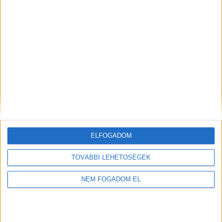
A MUNKA FELTÉTELEI
ALAPFELTÉTEL:
Nappali tagozatos aktív vagy 25 év alatti
passzív jogviszony
KORHATÁR:
18 év alatt végezhető
NYELVTUDÁS:
ELFOGADOM
Magyar
ELVÁRT ÓRASZÁM:
TOVÁBBI LEHETŐSÉGEK
változó
NEM FOGADOM EL
MUNKANAP:
megbeszélés szerint
ÖNÉLETRAJZ: