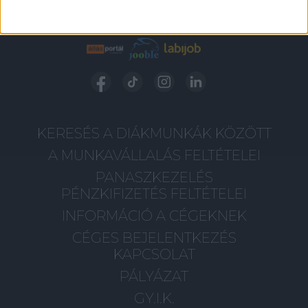
KERESÉS A DIÁKMUNKÁK KÖZÖTT
A MUNKAVÁLLALÁS FELTÉTELEI
PANASZKEZELÉS
PÉNZKIFIZETÉS FELTÉTELEI
INFORMÁCIÓ A CÉGEKNEK
CÉGES BEJELENTKEZÉS
KAPCSOLAT
PÁLYÁZAT
GY.I.K.