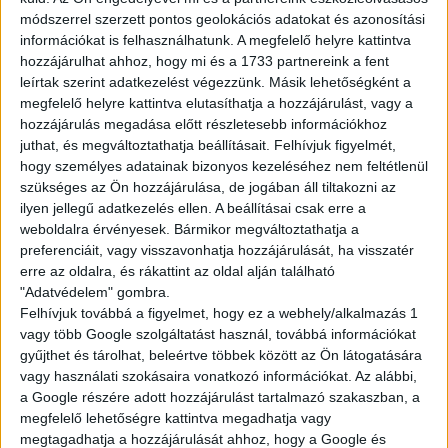
módszerrel szerzett pontos geolokációs adatokat és azonosítási
információkat is felhasználhatunk. A megfelelő helyre kattintva
hozzájárulhat ahhoz, hogy mi és a 1733 partnereink a fent
leírtak szerint adatkezelést végezzünk. Másik lehetőségként a
KÉRDÉSED VAN?
megfelelő helyre kattintva elutasíthatja a hozzájárulást, vagy a
hozzájárulás megadása előtt részletesebb információkhoz
KERESD
juthat, és megváltoztathatja beállításait.
Felhívjuk figyelmét,
hogy személyes adatainak bizonyos kezeléséhez nem feltétlenül
KOLLÉGÁNKAT!
szükséges az Ön hozzájárulása, de jogában áll tiltakozni az
ilyen jellegű adatkezelés ellen. A beállításai csak erre a
BARTAL DANIELLA
weboldalra érvényesek. Bármikor megváltoztathatja a
preferenciáit, vagy visszavonhatja hozzájárulását, ha visszatér
bartal.daniella@multijob.hu
erre az oldalra, és rákattint az oldal alján található
06-20-413-7611
"Adatvédelem" gombra.
Felhívjuk továbbá a figyelmet, hogy ez a webhely/alkalmazás 1
vagy több Google szolgáltatást használ, továbbá információkat
gyűjthet és tárolhat, beleértve többek között az Ön látogatására
vagy használati szokásaira vonatkozó információkat. Az alábbi,
a Google részére adott hozzájárulást tartalmazó szakaszban, a
megfelelő lehetőségre kattintva megadhatja vagy
megtagadhatja a hozzájárulását ahhoz, hogy a Google és