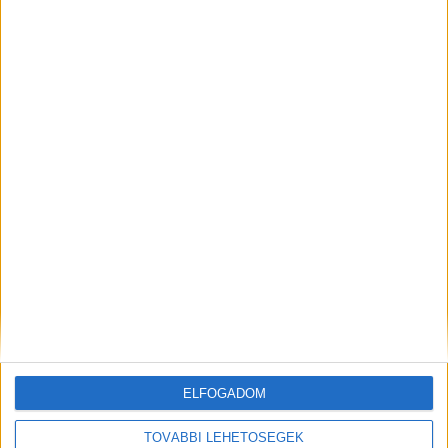
Budapest XI. kerület
18 év alatt nem végezhető
2.500,-Ft/óra
ÜZEMI KISEGÍTŐ
Seregélyes
ELFOGADOM
18 év alatt nem végezhető
TOVÁBBI LEHETŐSÉGEK