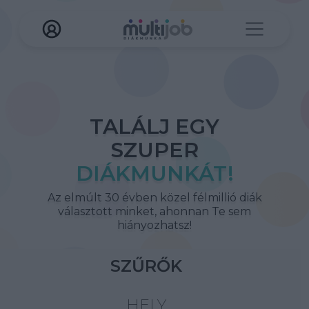
TALÁLJ EGY
SZUPER
DIÁKMUNKÁT!
Az elmúlt 30 évben közel félmillió diák
választott minket, ahonnan Te sem
hiányozhatsz!
SZŰRŐK
HELY