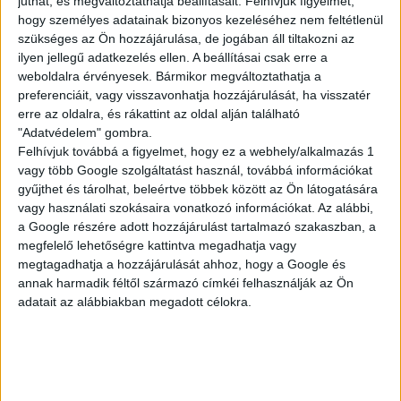
juthat, és megváltoztathatja beállításait.
Felhívjuk figyelmét,
KISEGÍTŐ
hogy személyes adatainak bizonyos kezeléséhez nem feltétlenül
szükséges az Ön hozzájárulása, de jogában áll tiltakozni az
ilyen jellegű adatkezelés ellen. A beállításai csak erre a
weboldalra érvényesek. Bármikor megváltoztathatja a
Siófok
preferenciáit, vagy visszavonhatja hozzájárulását, ha visszatér
18 év alatt végezhető
erre az oldalra, és rákattint az oldal alján található
"Adatvédelem" gombra.
2.500,-Ft/óra
Felhívjuk továbbá a figyelmet, hogy ez a webhely/alkalmazás 1
vagy több Google szolgáltatást használ, továbbá információkat
gyűjthet és tárolhat, beleértve többek között az Ön látogatására
vagy használati szokásaira vonatkozó információkat. Az alábbi,
a Google részére adott hozzájárulást tartalmazó szakaszban, a
megfelelő lehetőségre kattintva megadhatja vagy
megtagadhatja a hozzájárulását ahhoz, hogy a Google és
annak harmadik féltől származó címkéi felhasználják az Ön
adatait az alábbiakban megadott célokra.