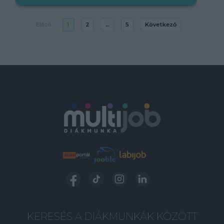
Előző
1
2
...
5
Következő
KERESÉS A DIÁKMUNKÁK KÖZÖTT