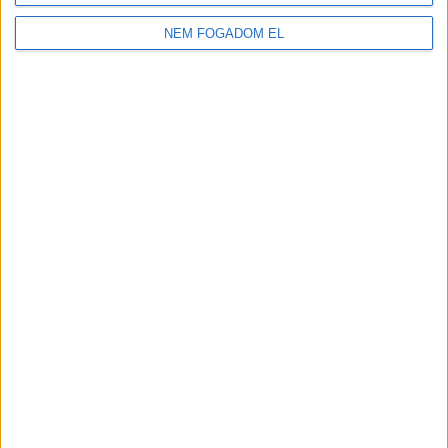
2.100-2.730,-Ft/óra
NEM FOGADOM EL
JÁTÉKSHOP
ÁRUÖSSZEKÉSZÍTŐ
Vác
18 év alatt végezhető