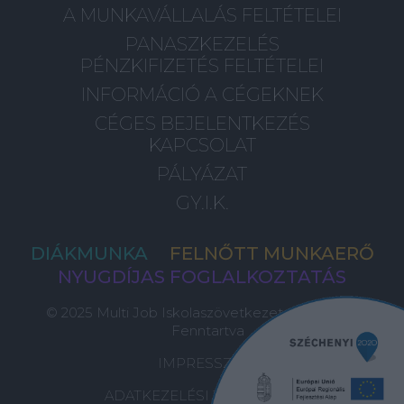
A MUNKAVÁLLALÁS FELTÉTELEI
PANASZKEZELÉS
PÉNZKIFIZETÉS FELTÉTELEI
INFORMÁCIÓ A CÉGEKNEK
CÉGES BEJELENTKEZÉS
KAPCSOLAT
PÁLYÁZAT
GY.I.K.
DIÁKMUNKA
FELNŐTT MUNKAERŐ
NYUGDÍJAS FOGLALKOZTATÁS
© 2025 Multi Job Iskolaszövetkezet, Minden Jog
Fenntartva
IMPRESSZUM
ADATKEZELÉSI TÁJÉKOZTATÓ