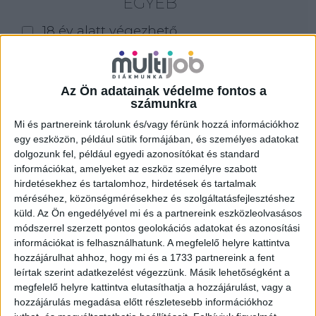
EGYÉB
18 év alatt végezhető
for foreigners (külföldieknek)
homeoffice
Az Ön adatainak védelme fontos a
számunkra
Szűrés
Mi és partnereink tárolunk és/vagy férünk hozzá információkhoz
egy eszközön, például sütik formájában, és személyes adatokat
dolgozunk fel, például egyedi azonosítókat és standard
információkat, amelyeket az eszköz személyre szabott
hirdetésekhez és tartalomhoz, hirdetések és tartalmak
méréséhez, közönségmérésekhez és szolgáltatásfejlesztéshez
küld.
Az Ön engedélyével mi és a partnereink eszközleolvasásos
módszerrel szerzett pontos geolokációs adatokat és azonosítási
információkat is felhasználhatunk. A megfelelő helyre kattintva
hozzájárulhat ahhoz, hogy mi és a 1733 partnereink a fent
leírtak szerint adatkezelést végezzünk. Másik lehetőségként a
megfelelő helyre kattintva elutasíthatja a hozzájárulást, vagy a
hozzájárulás megadása előtt részletesebb információkhoz
ALKALMI ÁRUHÁZI