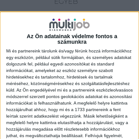
EGYÉB
18 év alatt végezhető
for foreigners (külföldieknek)
homeoffice
Az Ön adatainak védelme fontos a
számunkra
Szűrés
Mi és partnereink tárolunk és/vagy férünk hozzá információkhoz
egy eszközön, például sütik formájában, és személyes adatokat
dolgozunk fel, például egyedi azonosítókat és standard
információkat, amelyeket az eszköz személyre szabott
hirdetésekhez és tartalomhoz, hirdetések és tartalmak
méréséhez, közönségmérésekhez és szolgáltatásfejlesztéshez
küld.
Az Ön engedélyével mi és a partnereink eszközleolvasásos
módszerrel szerzett pontos geolokációs adatokat és azonosítási
információkat is felhasználhatunk. A megfelelő helyre kattintva
hozzájárulhat ahhoz, hogy mi és a 1733 partnereink a fent
leírtak szerint adatkezelést végezzünk. Másik lehetőségként a
megfelelő helyre kattintva elutasíthatja a hozzájárulást, vagy a
hozzájárulás megadása előtt részletesebb információkhoz
juthat, és megváltoztathatja beállításait.
Felhívjuk figyelmét,
ALKALMI ÁRUHÁZI