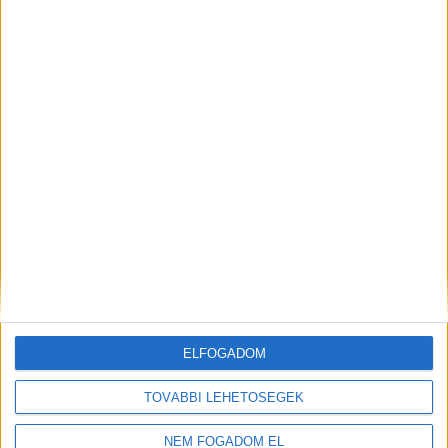
JÁTÉKSHOP
ÁRUÖSSZEKÉSZÍTŐ
ELFOGADOM
Vác
TOVÁBBI LEHETŐSÉGEK
18 év alatt végezhető
NEM FOGADOM EL