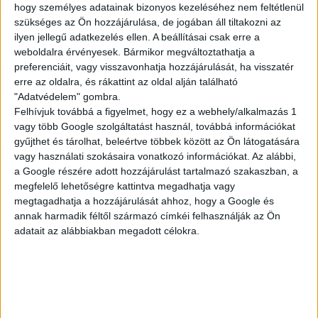
hogy személyes adatainak bizonyos kezeléséhez nem feltétlenül
KISEGÍTŐ
szükséges az Ön hozzájárulása, de jogában áll tiltakozni az
ilyen jellegű adatkezelés ellen. A beállításai csak erre a
weboldalra érvényesek. Bármikor megváltoztathatja a
Siófok
preferenciáit, vagy visszavonhatja hozzájárulását, ha visszatér
erre az oldalra, és rákattint az oldal alján található
18 év alatt végezhető
"Adatvédelem" gombra.
2.500,-Ft/óra
Felhívjuk továbbá a figyelmet, hogy ez a webhely/alkalmazás 1
vagy több Google szolgáltatást használ, továbbá információkat
gyűjthet és tárolhat, beleértve többek között az Ön látogatására
vagy használati szokásaira vonatkozó információkat. Az alábbi,
a Google részére adott hozzájárulást tartalmazó szakaszban, a
megfelelő lehetőségre kattintva megadhatja vagy
megtagadhatja a hozzájárulását ahhoz, hogy a Google és
annak harmadik féltől származó címkéi felhasználják az Ön
adatait az alábbiakban megadott célokra.