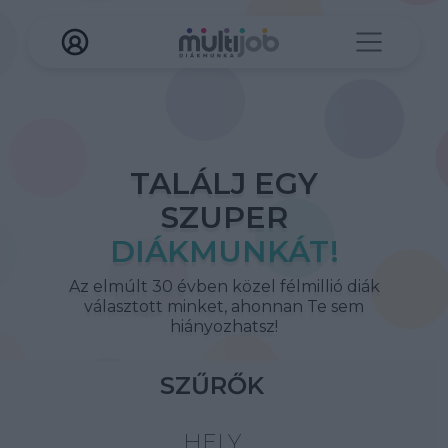
TALÁLJ EGY
SZUPER
DIÁKMUNKÁT!
Az elmúlt 30 évben közel félmillió diák
választott minket, ahonnan Te sem
hiányozhatsz!
SZŰRŐK
HELY