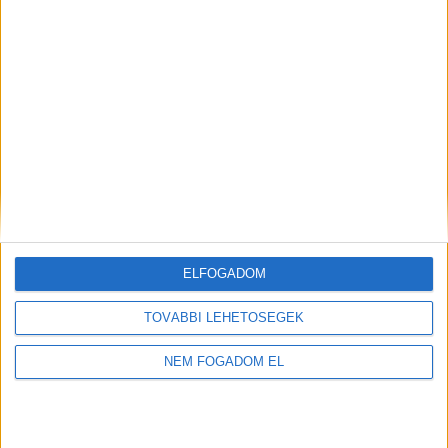
A MUNKA FELTÉTELEI
ALAPFELTÉTEL:
Nappali tagozatos aktív vagy 25 év alatti
passzív jogviszony
KORHATÁR:
18 év alatt végezhető
NYELVTUDÁS:
ELFOGADOM
Magyar
ELVÁRT ÓRASZÁM:
TOVÁBBI LEHETŐSÉGEK
változó
NEM FOGADOM EL
MUNKANAP:
megbeszélés szerint
ÖNÉLETRAJZ: