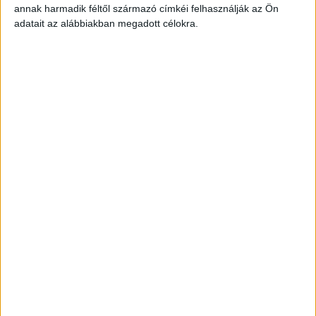
TOVÁBBI
annak harmadik féltől származó címkéi felhasználják az Ön
HELYSZÍNEK
adatait az alábbiakban megadott célokra.
TSC PÉNZTÁR
Balatonboglár
2.330-3.618,-
+ További
Ft/óra
helyszíneken is!
TSC PÉNZTÁR