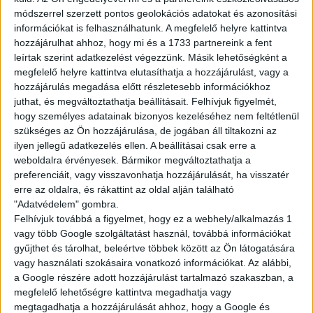
módszerrel szerzett pontos geolokációs adatokat és azonosítási
információkat is felhasználhatunk. A megfelelő helyre kattintva
hozzájárulhat ahhoz, hogy mi és a 1733 partnereink a fent
leírtak szerint adatkezelést végezzünk. Másik lehetőségként a
KÉRDÉSED VAN?
megfelelő helyre kattintva elutasíthatja a hozzájárulást, vagy a
hozzájárulás megadása előtt részletesebb információkhoz
KERESD
juthat, és megváltoztathatja beállításait.
Felhívjuk figyelmét,
hogy személyes adatainak bizonyos kezeléséhez nem feltétlenül
KOLLÉGÁNKAT!
szükséges az Ön hozzájárulása, de jogában áll tiltakozni az
ilyen jellegű adatkezelés ellen. A beállításai csak erre a
BARTAL DANIELLA
weboldalra érvényesek. Bármikor megváltoztathatja a
preferenciáit, vagy visszavonhatja hozzájárulását, ha visszatér
bartal.daniella@multijob.hu
erre az oldalra, és rákattint az oldal alján található
06-20-413-7611
"Adatvédelem" gombra.
Felhívjuk továbbá a figyelmet, hogy ez a webhely/alkalmazás 1
vagy több Google szolgáltatást használ, továbbá információkat
gyűjthet és tárolhat, beleértve többek között az Ön látogatására
vagy használati szokásaira vonatkozó információkat. Az alábbi,
a Google részére adott hozzájárulást tartalmazó szakaszban, a
megfelelő lehetőségre kattintva megadhatja vagy
megtagadhatja a hozzájárulását ahhoz, hogy a Google és