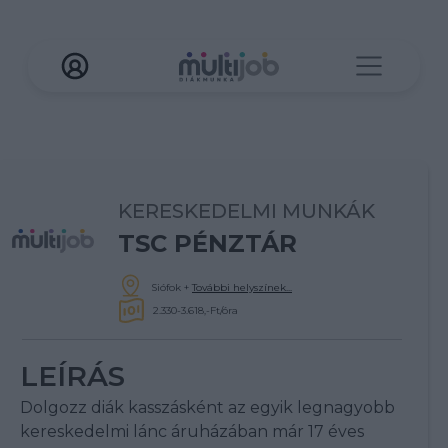
KERESKEDELMI MUNKÁK
TSC PÉNZTÁR
Siófok
+
További helyszínek...
2.330-3.618,-Ft/óra
LEÍRÁS
Dolgozz diák kasszásként az egyik legnagyobb
kereskedelmi lánc áruházában már 17 éves