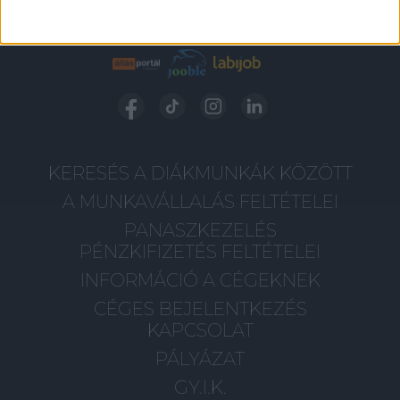
KERESÉS A DIÁKMUNKÁK KÖZÖTT
A MUNKAVÁLLALÁS FELTÉTELEI
PANASZKEZELÉS
PÉNZKIFIZETÉS FELTÉTELEI
INFORMÁCIÓ A CÉGEKNEK
CÉGES BEJELENTKEZÉS
KAPCSOLAT
PÁLYÁZAT
GY.I.K.