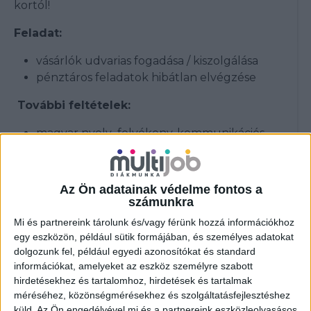
kortól!
Feladat:
vásárlók udvarias fogadása / kiszolgálása
pénztáros feladatok hibátlan elvégzése
További feltételek:
magyar nyelv folyékony, kommunikációs
szinten
gyors és precíz munkavégzés
vásárlócentrikus hozzáállás
Az Ön adatainak védelme fontos a
min. korhatár: 17 év
számunkra
Mi és partnereink tárolunk és/vagy férünk hozzá információkhoz
Tapasztalat nem szükséges, minden
egy eszközön, például sütik formájában, és személyes adatokat
esetben betanulási lehetőséget biztosítunk!
dolgozunk fel, például egyedi azonosítókat és standard
információkat, amelyeket az eszköz személyre szabott
hirdetésekhez és tartalomhoz, hirdetések és tartalmak
JELENTKEZÉS
méréséhez, közönségmérésekhez és szolgáltatásfejlesztéshez
küld.
Az Ön engedélyével mi és a partnereink eszközleolvasásos