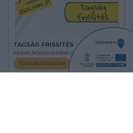
TAGSÁG FRISSÍTÉS
Kedves felsőoktatásban résztvevő Diákok!
TOVÁBB OLVASOM
2024. 03. 26
...
Előző
1
6
7
8
...
10
Következő