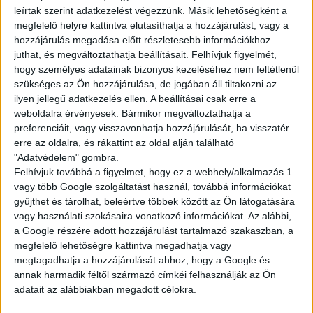
leírtak szerint adatkezelést végezzünk. Másik lehetőségként a
megfelelő helyre kattintva elutasíthatja a hozzájárulást, vagy a
hozzájárulás megadása előtt részletesebb információkhoz
juthat, és megváltoztathatja beállításait.
Felhívjuk figyelmét,
hogy személyes adatainak bizonyos kezeléséhez nem feltétlenül
szükséges az Ön hozzájárulása, de jogában áll tiltakozni az
ilyen jellegű adatkezelés ellen. A beállításai csak erre a
weboldalra érvényesek. Bármikor megváltoztathatja a
preferenciáit, vagy visszavonhatja hozzájárulását, ha visszatér
erre az oldalra, és rákattint az oldal alján található
"Adatvédelem" gombra.
Felhívjuk továbbá a figyelmet, hogy ez a webhely/alkalmazás 1
vagy több Google szolgáltatást használ, továbbá információkat
gyűjthet és tárolhat, beleértve többek között az Ön látogatására
vagy használati szokásaira vonatkozó információkat. Az alábbi,
a Google részére adott hozzájárulást tartalmazó szakaszban, a
megfelelő lehetőségre kattintva megadhatja vagy
megtagadhatja a hozzájárulását ahhoz, hogy a Google és
annak harmadik féltől származó címkéi felhasználják az Ön
adatait az alábbiakban megadott célokra.