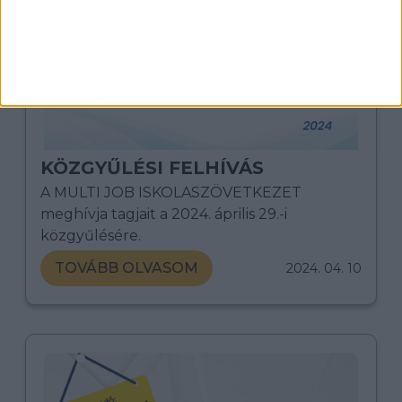
KÖZGYŰLÉSI FELHÍVÁS
A MULTI JOB ISKOLASZÖVETKEZET
meghívja tagjait a 2024. április 29.-i
közgyűlésére.
TOVÁBB OLVASOM
2024. 04. 10