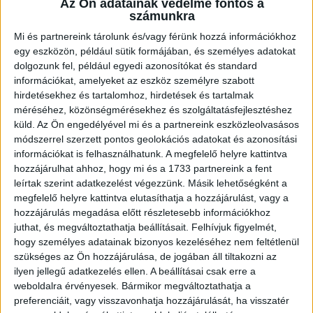
Az Ön adatainak védelme fontos a
személyzeti kaja
számunkra
McCard kedvezmények
Mi és partnereink tárolunk és/vagy férünk hozzá információkhoz
fejlődési lehetőség, ha hosszabb távon
egy eszközön, például sütik formájában, és személyes adatokat
maradnál
dolgozunk fel, például egyedi azonosítókat és standard
információkat, amelyeket az eszköz személyre szabott
hirdetésekhez és tartalomhoz, hirdetések és tartalmak
És itt a legjobb rész:
méréséhez, közönségmérésekhez és szolgáltatásfejlesztéshez
küld.
Az Ön engedélyével mi és a partnereink eszközleolvasásos
Nem kell kivárnod a hónap végét, hogy
módszerrel szerzett pontos geolokációs adatokat és azonosítási
pénzhez juss.
információkat is felhasználhatunk. A megfelelő helyre kattintva
hozzájárulhat ahhoz, hogy mi és a 1733 partnereink a fent
A
QuickPay
szolgáltatással akár hetente
leírtak szerint adatkezelést végezzünk. Másik lehetőségként a
elkérheted a fizud.
megfelelő helyre kattintva elutasíthatja a hozzájárulást, vagy a
Igen, tényleg!
hozzájárulás megadása előtt részletesebb információkhoz
juthat, és megváltoztathatja beállításait.
Felhívjuk figyelmét,
hogy személyes adatainak bizonyos kezeléséhez nem feltétlenül
Plusz számíthatsz extra pénzre esti, éjszakai és
szükséges az Ön hozzájárulása, de jogában áll tiltakozni az
ünnepnapi műszakoknál is.*
ilyen jellegű adatkezelés ellen. A beállításai csak erre a
weboldalra érvényesek. Bármikor megváltoztathatja a
25 év alatt pedig a bruttó béred lényegében a
preferenciáit, vagy visszavonhatja hozzájárulását, ha visszatér
nettód is.