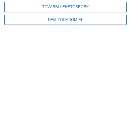
TOVÁBBI LEHETŐSÉGEK
NEM FOGADOM EL
MEKISNEK LENNI JÓ!
Budakalász
+
További
helyszíneken is!
TOVÁBBIAK
A MUNKA FELTÉTELEI