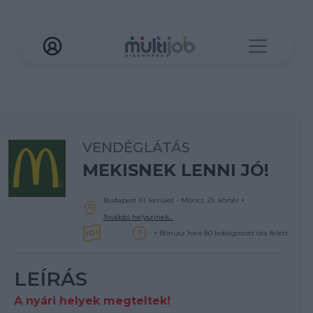
VENDÉGLÁTÁS
MEKISNEK LENNI JÓ!
Budapest XI. kerület - Móricz Zs. körtér
+
További helyszínek...
+ Bónusz havi 80 ledolgozott óra felett
LEÍRÁS
A nyári helyek megteltek!