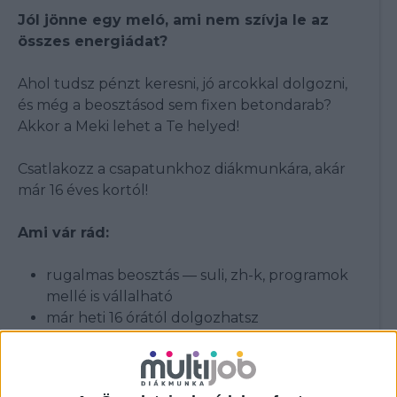
Jól jönne egy meló, ami nem szívja le az
összes energiádat?
Ahol tudsz pénzt keresni, jó arcokkal dolgozni,
és még a beosztásod sem fixen betondarab?
Akkor a Meki lehet a Te helyed!
Csatlakozz a csapatunkhoz diákmunkára, akár
már 16 éves kortól!
Ami vár rád:
rugalmas beosztás — suli, zh-k, programok
mellé is vállalható
már heti 16 órától dolgozhatsz
fiatal, laza csapat
pörgés van, unalom nincs
több étterem közül választhatsz