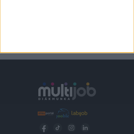
Verőce
2.300,-Ft/óra