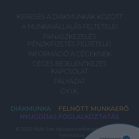
KERESÉS A DIÁKMUNKÁK KÖZÖTT
A MUNKAVÁLLALÁS FELTÉTELEI
PANASZKEZELÉS
PÉNZKIFIZETÉS FELTÉTELEI
INFORMÁCIÓ A CÉGEKNEK
CÉGES BEJELENTKEZÉS
KAPCSOLAT
PÁLYÁZAT
GY.I.K.
DIÁKMUNKA
FELNŐTT MUNKAERŐ
NYUGDÍJAS FOGLALKOZTATÁS
© 2025 Multi Job Iskolaszövetkezet, Minden Jog
Fenntartva