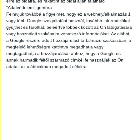
erre az oldalra, és rákattint az oldal alján található
"Adatvédelem" gombra.
Ami kell hozzá:
Felhívjuk továbbá a figyelmet, hogy ez a webhely/alkalmazás 1
vagy több Google szolgáltatást használ, továbbá információkat
gyűjthet és tárolhat, beleértve többek között az Ön látogatására
minimum 16 éves kor, nyáron 15 (étteremtől
vagy használati szokásaira vonatkozó információkat. Az alábbi,
függően)
a Google részére adott hozzájárulást tartalmazó szakaszban, a
legalább 2 hónapos munkavégzés
megfelelő lehetőségre kattintva megadhatja vagy
megtagadhatja a hozzájárulását ahhoz, hogy a Google és
Ha szeretnél egy olyan diákmelót, ami tényleg
annak harmadik féltől származó címkéi felhasználják az Ön
összehozható a suli + élet kombóval, dobj egy
adatait az alábbiakban megadott célokra.
jelentkezést!
A végére kis matek:
Akár 51.000,- Ft/hét
— ennyit is kereshetsz.
Egy átlagos, heti 3 napos beosztással, 14–22 órás
műszakkal számolva egy normál budapesti
étterem esetén.
Egy próbát megér, nem?