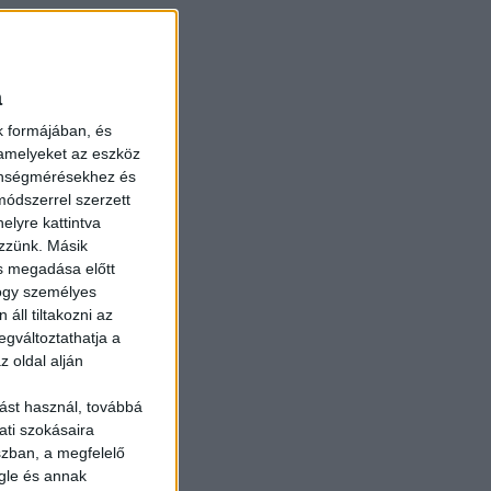
a
k formájában, és
 amelyeket az eszköz
zönségmérésekhez és
ódszerrel szerzett
elyre kattintva
ezzünk. Másik
ás megadása előtt
hogy személyes
áll tiltakozni az
egváltoztathatja a
z oldal alján
ást használ, továbbá
ati szokásaira
szban, a megfelelő
gle és annak