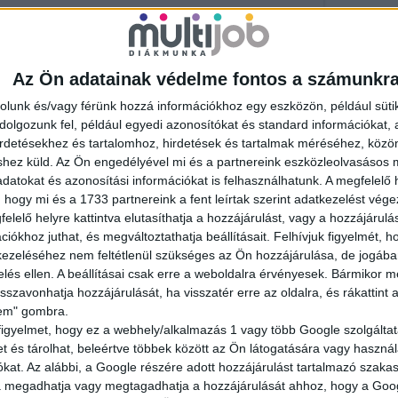
Az Ön adatainak védelme fontos a számunkr
rás műszakkal számolva egy normál
rolunk és/vagy férünk hozzá információkhoz egy eszközön, például süti
olgozunk fel, például egyedi azonosítókat és standard információkat,
irdetésekhez és tartalomhoz, hirdetések és tartalmak méréséhez, kö
shez küld.
Az Ön engedélyével mi és a partnereink eszközleolvasásos m
datokat és azonosítási információkat is felhasználhatunk. A megfelelő h
 hogy mi és a 1733 partnereink a fent leírtak szerint adatkezelést vég
elelő helyre kattintva elutasíthatja a hozzájárulást, vagy a hozzájárul
iókhoz juthat, és megváltoztathatja beállításait.
Felhívjuk figyelmét, 
ezeléséhez nem feltétlenül szükséges az Ön hozzájárulása, de jogában 
zelés ellen. A beállításai csak erre a weboldalra érvényesek. Bármikor m
isszavonhatja hozzájárulását, ha visszatér erre az oldalra, és rákattint a
lem" gombra.
figyelmet, hogy ez a webhely/alkalmazás 1 vagy több Google szolgáltat
et és tárolhat, beleértve többek között az Ön látogatására vagy használ
kat. Az alábbi, a Google részére adott hozzájárulást tartalmazó szaka
va megadhatja vagy megtagadhatja a hozzájárulását ahhoz, hogy a Goo