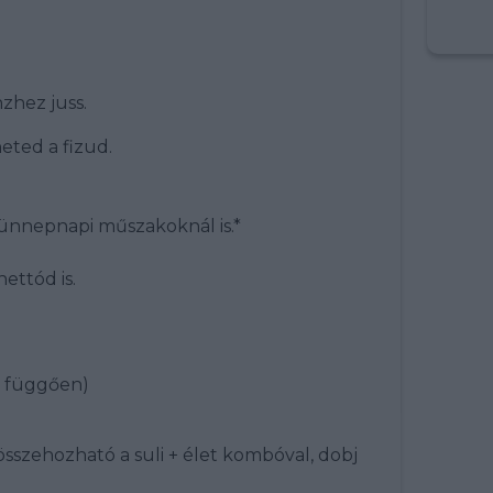
zhez juss.
eted a fizud.
s ünnepnapi műszakoknál is.*
ettód is.
l függően)
összehozható a suli + élet kombóval, dobj