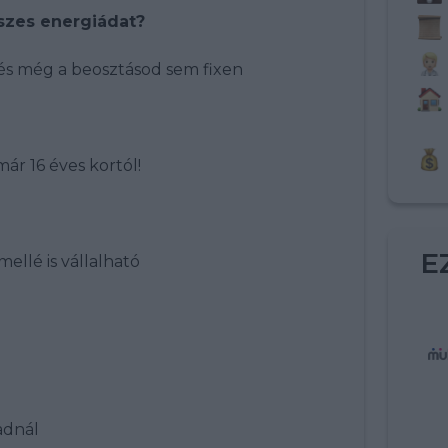
sszes energiádat?
, és még a beosztásod sem fixen
ár 16 éves kortól!
E
ellé is vállalható
adnál