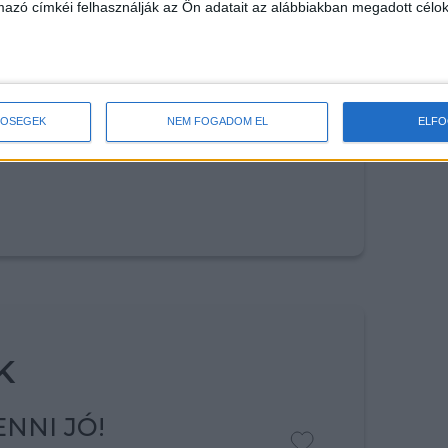
mazó címkéi felhasználják az Ön adatait az alábbiakban megadott célok
RESD
TŐSÉGEK
NEM FOGADOM EL
ELF
K
NNI JÓ!