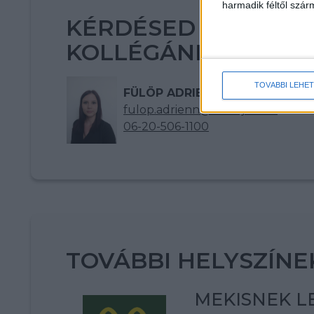
harmadik féltől szár
KÉRDÉSED VAN? KE
KOLLÉGÁNKAT!
TOVÁBBI LEHE
FÜLÖP ADRIENN
fulop.adrienn@multijob.hu
06-20-506-1100
TOVÁBBI HELYSZÍNE
MEKISNEK LE