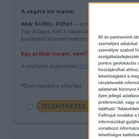
A végére kis matek:
Akár 51.000,- Ft/hét
— ennyit is kereshetsz.
Egy átlagos, heti 3 napos beosztással, 14–22 ó
Mi és partnereink tá
budapesti étterem esetén.
személyes adatokat d
személyre szabott h
Egy próbát megér, nem?
szolgáltatásfejleszté
pontos geolokációs a
A részletes órabéreket
i
tt találod
!
hozzájárulhat ahhoz,
lehetőségként a megf
részletesebb informác
*Éttermenként eltérhet.
adatainak bizonyos k
ilyen jellegű adatke
preferenciáit, vagy v
JELENTKEZÉS
található "Adatvéde
Felhívjuk továbbá a 
információkat gyűjth
vonatkozó információ
lehetőségre kattint