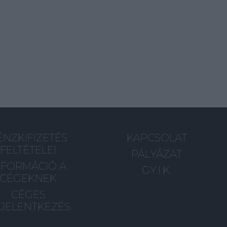
ÉNZKIFIZETÉS
KAPCSOLAT
FELTÉTELEI
PÁLYÁZAT
NFORMÁCIÓ A
GY.I.K.
CÉGEKNEK
CÉGES
JELENTKEZÉS