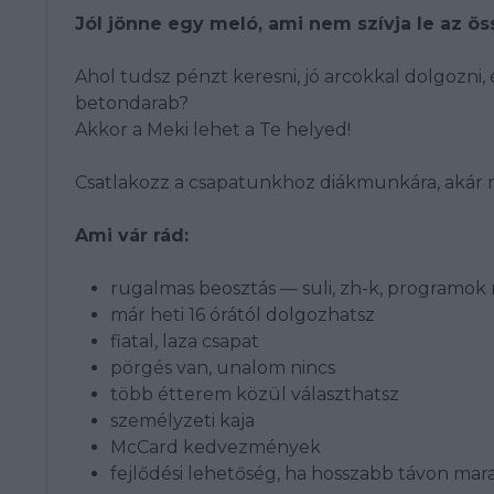
Jól jönne egy meló, ami nem szívja le az ö
Ahol tudsz pénzt keresni, jó arcokkal dolgozni
betondarab?
Akkor a Meki lehet a Te helyed!
Csatlakozz a csapatunkhoz diákmunkára, akár m
Ami vár rád:
rugalmas beosztás — suli, zh-k, programok m
már heti 16 órától dolgozhatsz
fiatal, laza csapat
pörgés van, unalom nincs
több étterem közül választhatsz
személyzeti kaja
McCard kedvezmények
fejlődési lehetőség, ha hosszabb távon mar