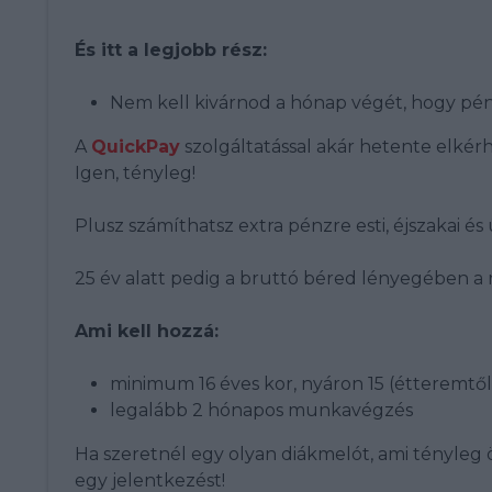
És itt a legjobb rész:
Nem kell kivárnod a hónap végét, hogy pén
A
QuickPay
szolgáltatással akár hetente elkérh
Igen, tényleg!
Plusz számíthatsz extra pénzre esti, éjszakai é
25 év alatt pedig a bruttó béred lényegében a n
Ami kell hozzá:
minimum 16 éves kor, nyáron 15 (étteremtő
legalább 2 hónapos munkavégzés
Ha szeretnél egy olyan diákmelót, ami tényleg 
egy jelentkezést!