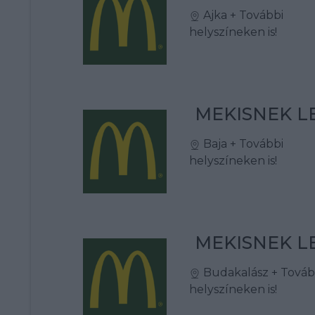
Ajka
+ További
helyszíneken is!
MEKISNEK LE
Baja
+ További
helyszíneken is!
MEKISNEK LE
Budakalász
+ Továb
helyszíneken is!