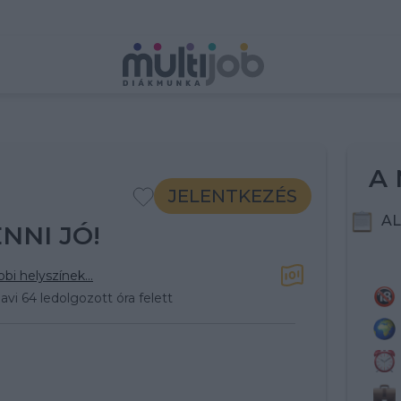
A 
JELENTKEZÉS
AL
NNI JÓ!
bi helyszínek...
vi 64 ledolgozott óra felett