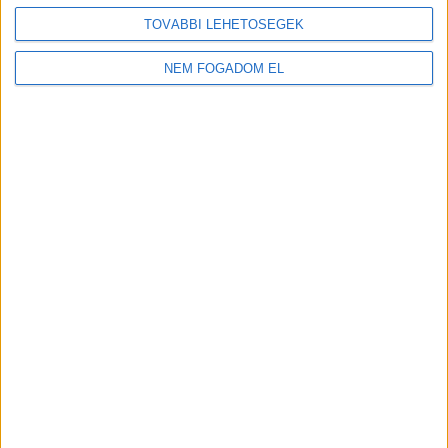
TOVÁBBI LEHETŐSÉGEK
NEM FOGADOM EL
MEKISNEK LENNI JÓ!
Budaörs -
Garibaldi út
+
További
helyszíneken is!
TOVÁBBIAK
A MUNKA FELTÉTELEI