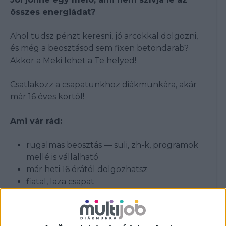
összes energiádat?
Ahol tudsz pénzt keresni, jó arcokkal dolgozni,
és még a beosztásod sem fixen betondarab?
Akkor a Meki lehet a Te helyed!
Csatlakozz a csapatunkhoz diákmunkára, akár
már 16 éves kortól!
Ami vár rád:
rugalmas beosztás — suli, zh-k, programok
mellé is vállalható
már heti 16 órától dolgozhatsz
fiatal, laza csapat
pörgés van, unalom nincs
több étterem közül választhatsz
személyzeti kaja