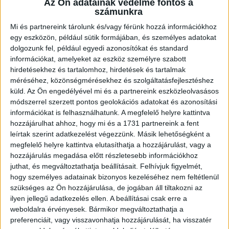
Az Ön adatainak védelme fontos a
McCard kedvezmények
számunkra
fejlődési lehetőség, ha hosszabb távon
Mi és partnereink tárolunk és/vagy férünk hozzá információkhoz
maradnál
egy eszközön, például sütik formájában, és személyes adatokat
dolgozunk fel, például egyedi azonosítókat és standard
információkat, amelyeket az eszköz személyre szabott
És itt a legjobb rész:
hirdetésekhez és tartalomhoz, hirdetések és tartalmak
méréséhez, közönségmérésekhez és szolgáltatásfejlesztéshez
Nem kell kivárnod a hónap végét, hogy
küld.
Az Ön engedélyével mi és a partnereink eszközleolvasásos
pénzhez juss.
módszerrel szerzett pontos geolokációs adatokat és azonosítási
információkat is felhasználhatunk. A megfelelő helyre kattintva
A
QuickPay
szolgáltatással akár hetente
hozzájárulhat ahhoz, hogy mi és a 1731 partnereink a fent
elkérheted a fizud.
leírtak szerint adatkezelést végezzünk. Másik lehetőségként a
Igen, tényleg!
megfelelő helyre kattintva elutasíthatja a hozzájárulást, vagy a
hozzájárulás megadása előtt részletesebb információkhoz
juthat, és megváltoztathatja beállításait.
Felhívjuk figyelmét,
Plusz számíthatsz extra pénzre esti, éjszakai és
hogy személyes adatainak bizonyos kezeléséhez nem feltétlenül
ünnepnapi műszakoknál is.*
szükséges az Ön hozzájárulása, de jogában áll tiltakozni az
ilyen jellegű adatkezelés ellen. A beállításai csak erre a
25 év alatt pedig a bruttó béred lényegében a
weboldalra érvényesek. Bármikor megváltoztathatja a
nettód is.
preferenciáit, vagy visszavonhatja hozzájárulását, ha visszatér