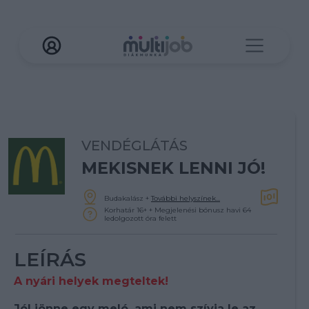
VENDÉGLÁTÁS
MEKISNEK LENNI JÓ!
Budakalász
+
További helyszínek...
Korhatár 16+ + Megjelenési bónusz havi 64
ledolgozott óra felett
LEÍRÁS
A nyári helyek megteltek!
Jól jönne egy meló, ami nem szívja le az