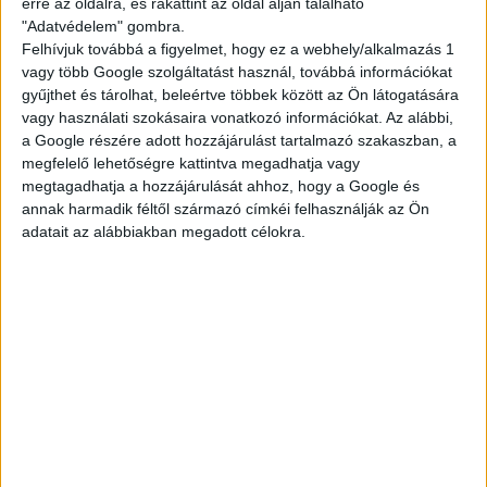
erre az oldalra, és rákattint az oldal alján található
Ami kell hozzá:
"Adatvédelem" gombra.
Felhívjuk továbbá a figyelmet, hogy ez a webhely/alkalmazás 1
vagy több Google szolgáltatást használ, továbbá információkat
minimum 16 éves kor, nyáron 15 (étteremtől
gyűjthet és tárolhat, beleértve többek között az Ön látogatására
függően)
vagy használati szokásaira vonatkozó információkat. Az alábbi,
legalább 2 hónapos munkavégzés
a Google részére adott hozzájárulást tartalmazó szakaszban, a
megfelelő lehetőségre kattintva megadhatja vagy
Ha szeretnél egy olyan diákmelót, ami tényleg
megtagadhatja a hozzájárulását ahhoz, hogy a Google és
összehozható a suli + élet kombóval, dobj egy
annak harmadik féltől származó címkéi felhasználják az Ön
jelentkezést!
adatait az alábbiakban megadott célokra.
A végére kis matek:
Akár 51.000,- Ft/hét
— ennyit is kereshetsz.
Egy átlagos, heti 3 napos beosztással, 14–22 órás
műszakkal számolva egy normál budapesti
étterem esetén.
Egy próbát megér, nem?