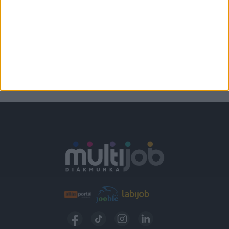
Verőce
2.300,-Ft/óra