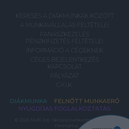
KERESÉS A DIÁKMUNKÁK KÖZÖTT
A MUNKAVÁLLALÁS FELTÉTELEI
PANASZKEZELÉS
PÉNZKIFIZETÉS FELTÉTELEI
INFORMÁCIÓ A CÉGEKNEK
CÉGES BEJELENTKEZÉS
KAPCSOLAT
PÁLYÁZAT
GY.I.K.
DIÁKMUNKA
FELNŐTT MUNKAERŐ
NYUGDÍJAS FOGLALKOZTATÁS
© 2025 Multi Job Iskolaszövetkezet, Minden Jog
Fenntartva