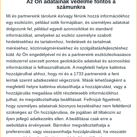
Az Ön adatainak védelme fontos a
személyzeti kaja
számunkra
McCard kedvezmények
Mi és partnereink tárolunk és/vagy férünk hozzá információkhoz
fejlődési lehetőség, ha hosszabb távon
egy eszközön, például sütik formájában, és személyes adatokat
maradnál
dolgozunk fel, például egyedi azonosítókat és standard
információkat, amelyeket az eszköz személyre szabott
hirdetésekhez és tartalomhoz, hirdetések és tartalmak
És itt a legjobb rész:
méréséhez, közönségmérésekhez és szolgáltatásfejlesztéshez
küld.
Az Ön engedélyével mi és a partnereink eszközleolvasásos
Nem kell kivárnod a hónap végét, hogy
módszerrel szerzett pontos geolokációs adatokat és azonosítási
pénzhez juss.
információkat is felhasználhatunk. A megfelelő helyre kattintva
hozzájárulhat ahhoz, hogy mi és a 1733 partnereink a fent
A
QuickPay
szolgáltatással akár hetente
leírtak szerint adatkezelést végezzünk. Másik lehetőségként a
elkérheted a fizud.
megfelelő helyre kattintva elutasíthatja a hozzájárulást, vagy a
Igen, tényleg!
hozzájárulás megadása előtt részletesebb információkhoz
juthat, és megváltoztathatja beállításait.
Felhívjuk figyelmét,
hogy személyes adatainak bizonyos kezeléséhez nem feltétlenül
Plusz számíthatsz extra pénzre esti, éjszakai és
szükséges az Ön hozzájárulása, de jogában áll tiltakozni az
ünnepnapi műszakoknál is.*
ilyen jellegű adatkezelés ellen. A beállításai csak erre a
weboldalra érvényesek. Bármikor megváltoztathatja a
25 év alatt pedig a bruttó béred lényegében a
preferenciáit, vagy visszavonhatja hozzájárulását, ha visszatér
nettód is.