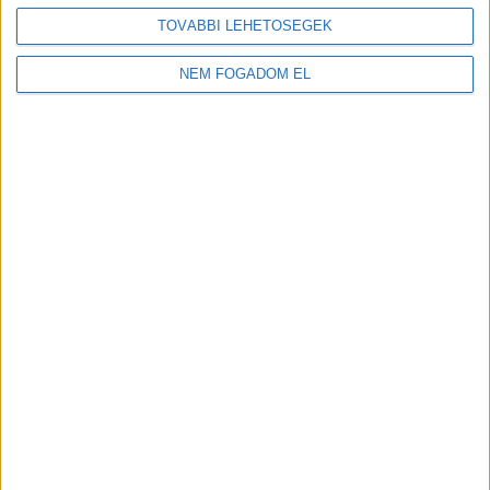
TOVÁBBI LEHETŐSÉGEK
NEM FOGADOM EL
MEKISNEK LENNI JÓ!
Budakalász
+
További
helyszíneken is!
TOVÁBBIAK
A MUNKA FELTÉTELEI