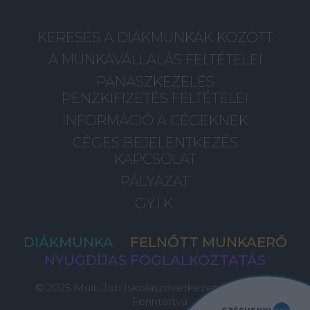
KERESÉS A DIÁKMUNKÁK KÖZÖTT
A MUNKAVÁLLALÁS FELTÉTELEI
PANASZKEZELÉS
PÉNZKIFIZETÉS FELTÉTELEI
INFORMÁCIÓ A CÉGEKNEK
CÉGES BEJELENTKEZÉS
KAPCSOLAT
PÁLYÁZAT
GY.I.K.
DIÁKMUNKA
FELNŐTT MUNKAERŐ
NYUGDÍJAS FOGLALKOZTATÁS
© 2025 Multi Job Iskolaszövetkezet, Minden Jog
Fenntartva