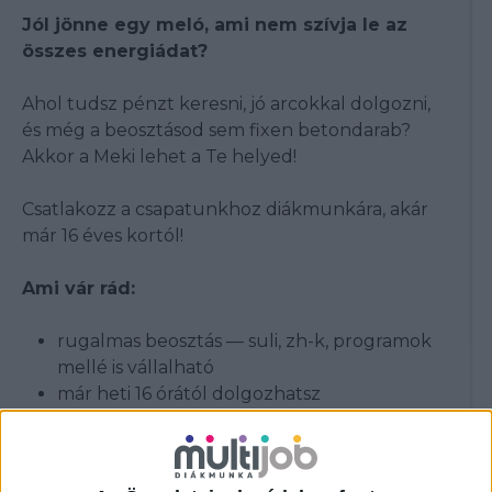
Jól jönne egy meló, ami nem szívja le az
összes energiádat?
Ahol tudsz pénzt keresni, jó arcokkal dolgozni,
és még a beosztásod sem fixen betondarab?
Akkor a Meki lehet a Te helyed!
Csatlakozz a csapatunkhoz diákmunkára, akár
már 16 éves kortól!
Ami vár rád:
rugalmas beosztás — suli, zh-k, programok
mellé is vállalható
már heti 16 órától dolgozhatsz
fiatal, laza csapat
pörgés van, unalom nincs
több étterem közül választhatsz