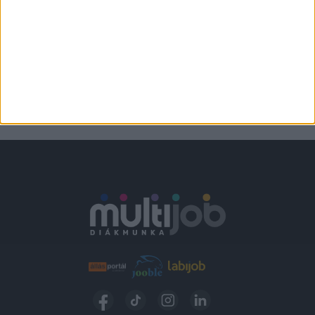
Verőce
2.300,-Ft/óra