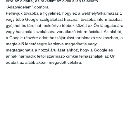
erre az oldalra, és rákattint az oldal alján található
"Adatvédelem" gombra.
Ami kell hozzá:
Felhívjuk továbbá a figyelmet, hogy ez a webhely/alkalmazás 1
vagy több Google szolgáltatást használ, továbbá információkat
gyűjthet és tárolhat, beleértve többek között az Ön látogatására
minimum 16 éves kor, nyáron 15 (étteremtől
vagy használati szokásaira vonatkozó információkat. Az alábbi,
függően)
a Google részére adott hozzájárulást tartalmazó szakaszban, a
legalább 2 hónapos munkavégzés
megfelelő lehetőségre kattintva megadhatja vagy
megtagadhatja a hozzájárulását ahhoz, hogy a Google és
Ha szeretnél egy olyan diákmelót, ami tényleg
annak harmadik féltől származó címkéi felhasználják az Ön
összehozható a suli + élet kombóval, dobj egy
adatait az alábbiakban megadott célokra.
jelentkezést!
A végére kis matek:
Akár 51.000,- Ft/hét
— ennyit is kereshetsz.
Egy átlagos, heti 3 napos beosztással, 14–22 órás
műszakkal számolva egy normál budapesti
étterem esetén.
Egy próbát megér, nem?