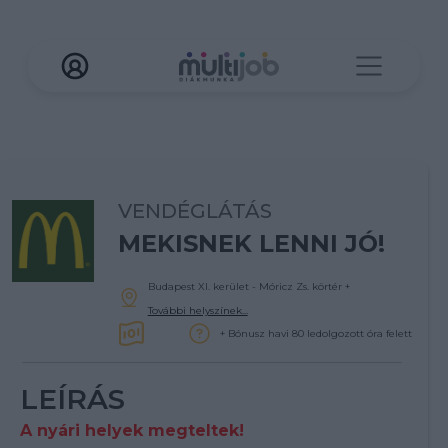
VENDÉGLÁTÁS
MEKISNEK LENNI JÓ!
Budapest XI. kerület - Móricz Zs. körtér
+
További helyszínek...
+ Bónusz havi 80 ledolgozott óra felett
LEÍRÁS
A nyári helyek megteltek!