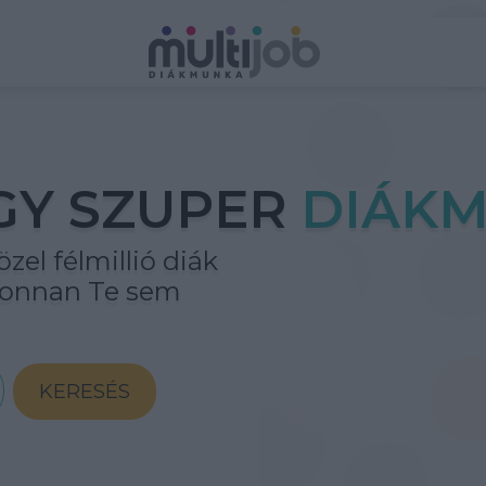
GY SZUPER
DIÁKM
zel félmillió diák
ahonnan Te sem
KERESÉS