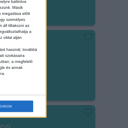
elyre kattintva
em végezhető
ezzünk. Másik
ás megadása előtt
hogy személyes
áll tiltakozni az
egváltoztathatja a
z oldal alján
ást használ, továbbá
ISEGÍTŐ
ati szokásaira
szban, a megfelelő
gle és annak
ra.
em végezhető
t/óra
OGADOM
HOP