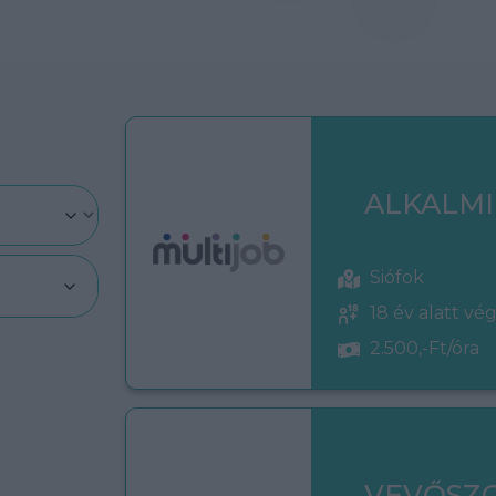
ALKALMI
Siófok
18 év alatt vé
2.500,-Ft/óra
VEVŐSZ