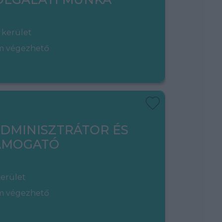
 kerület
em végezhető
ADMINISZTRÁTOR ÉS
TÁMOGATÓ
kerület
em végezhető