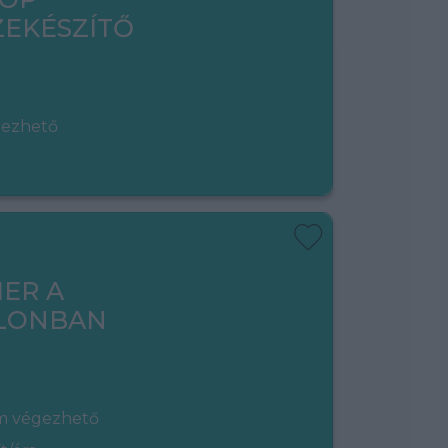
EKÉSZÍTŐ
gezhető
ER A
LONBAN
em végezhető