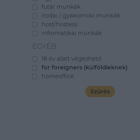
futár munkák
irodai / gyakornoki munkák
host/hostess
informatikai munkák
EGYÉB
18 év alatt végezhető
for foreigners (külföldieknek)
homeoffice
Szűrés