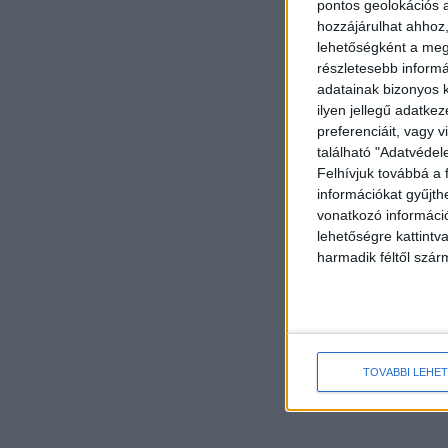
pontos geolokációs a
hozzájárulhat ahhoz,
lehetőségként a megf
részletesebb informác
adatainak bizonyos k
ilyen jellegű adatke
preferenciáit, vagy v
található "Adatvéde
Felhívjuk továbbá a 
információkat gyűjth
vonatkozó információ
lehetőségre kattint
harmadik féltől szár
TOVÁBBI LEHE