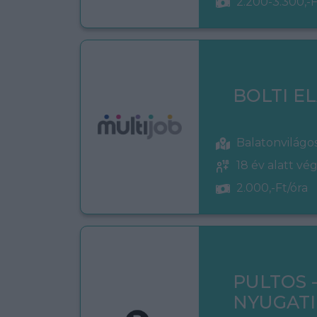
2.200-3.300,-F
BOLTI E
Balatonvilágo
18 év alatt vé
2.000,-Ft/óra
PULTOS 
NYUGATI