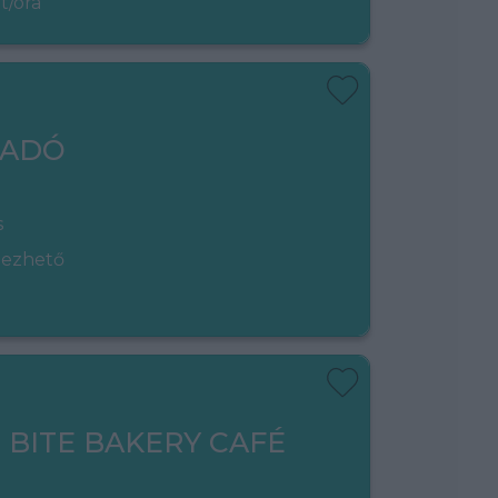
t/óra
LADÓ
s
gezhető
- BITE BAKERY CAFÉ