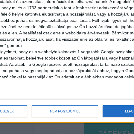
datokat és azonosítási információkat is felhasználhatunk. A megfelelő h
18 év alatt n
 hogy mi és a 1733 partnereink a fent leírtak szerint adatkezelést vég
elelő helyre kattintva elutasíthatja a hozzájárulást, vagy a hozzájárul
2.500,-Ft/óra
iókhoz juthat, és megváltoztathatja beállításait.
Felhívjuk figyelmét, 
ezeléséhez nem feltétlenül szükséges az Ön hozzájárulása, de jogában 
zelés ellen. A beállításai csak erre a weboldalra érvényesek. Bármikor m
isszavonhatja hozzájárulását, ha visszatér erre az oldalra, és rákattint a
lem" gombra.
figyelmet, hogy ez a webhely/alkalmazás 1 vagy több Google szolgáltat
ÜZEMI K
et és tárolhat, beleértve többek között az Ön látogatására vagy használ
kat. Az alábbi, a Google részére adott hozzájárulást tartalmazó szaka
va megadhatja vagy megtagadhatja a hozzájárulását ahhoz, hogy a Goo
Seregélyes
mazó címkéi felhasználják az Ön adatait az alábbiakban megadott célok
18 év alatt n
2.100-2.730,-F
TŐSÉGEK
NEM FOGADOM EL
ELF
JÁTÉKS