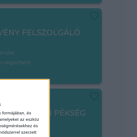
VÉNY FELSZOLGÁLÓ
erület
em végezhető
a
ADÓ - LIPÓTI PÉKSÉG
k formájában, és
 amelyeket az eszköz
zönségmérésekhez és
ódszerrel szerzett
kerület