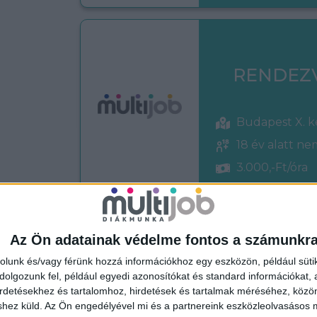
RENDEZ
Budapest X. k
18 év alatt n
3.000,-Ft/óra
Az Ön adatainak védelme fontos a számunkr
BOLTI EL
rolunk és/vagy férünk hozzá információkhoz egy eszközön, például süti
olgozunk fel, például egyedi azonosítókat és standard információkat,
irdetésekhez és tartalomhoz, hirdetések és tartalmak méréséhez, kö
shez küld.
Az Ön engedélyével mi és a partnereink eszközleolvasásos m
Budapest XI. 