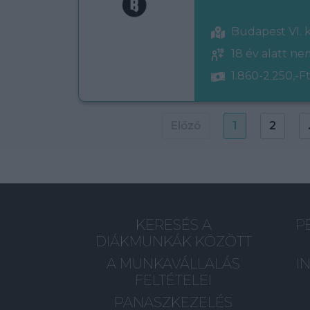
Budapest VI. 
18 év alatt n
1.860-2.250,-Ft
Előző
1
2
KERESÉS A
P
DIÁKMUNKÁK KÖZÖTT
A MUNKAVÁLLALÁS
I
FELTÉTELEI
PANASZKEZELÉS