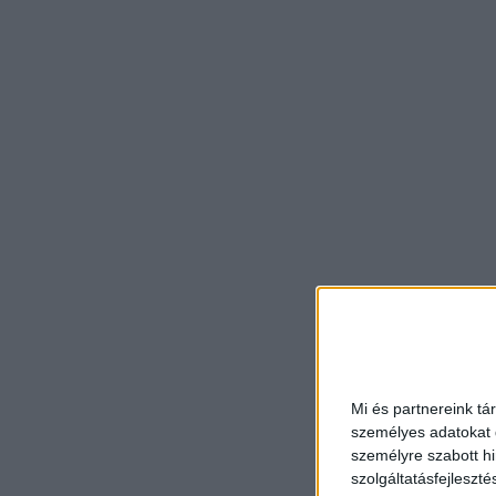
Mi és partnereink tá
személyes adatokat d
személyre szabott h
szolgáltatásfejleszté