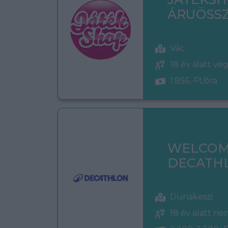
ÁRUÖSSZ
Vác
18 év alatt vé
1.856,-Ft/óra
WELCOM
DECATH
Dunakeszi
18 év alatt n