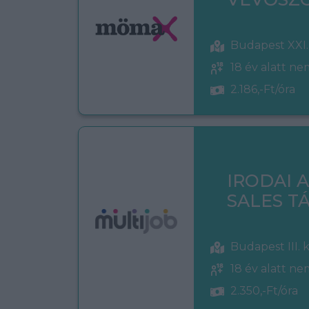
Budapest XXI.
18 év alatt n
2.186,-Ft/óra
IRODAI 
SALES 
Budapest III. 
18 év alatt n
2.350,-Ft/óra