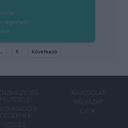
kerület
em végezhető
/óra
...
5
Következő
ÉNZKIFIZETÉS
KAPCSOLAT
FELTÉTELEI
PÁLYÁZAT
NFORMÁCIÓ A
GY.I.K.
CÉGEKNEK
CÉGES