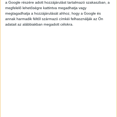
a Google részére adott hozzájárulást tartalmazó szakaszban, a
megfelelő lehetőségre kattintva megadhatja vagy
megtagadhatja a hozzájárulását ahhoz, hogy a Google és
annak harmadik féltől származó címkéi felhasználják az Ön
adatait az alábbiakban megadott célokra.
TOVÁBBI
HELYSZÍNEK
STARBUCKS - BARISTA