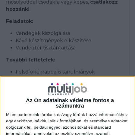
mosolyoddal csodákra vagy képes,
csatlakozz
hozzánk!
Feladatok:
Vendégek kiszolgálása
Kávé készítmények elkészítése
Vendégtér tisztántartása
További feltételek:
Felsőfokú nappalis tanulmányok
Lelkes és energikus személyiség,
proaktivitás, gyorsaság
Gyors tanulási képesség és jó
Az Ön adatainak védelme fontos a
problémamegoldó készség
számunkra
Vendég központúság
Mi és partnereink tárolunk és/vagy férünk hozzá információkhoz
Kommunikációs szintű angol nyelvtudás
egy eszközön, például sütik formájában, és személyes adatokat
Rugalmasság: munkavégzés hétköznap és
dolgozunk fel, például egyedi azonosítókat és standard
hétvégén változó műszakokban minimum
információkat, amelyeket az eszköz személyre szabott