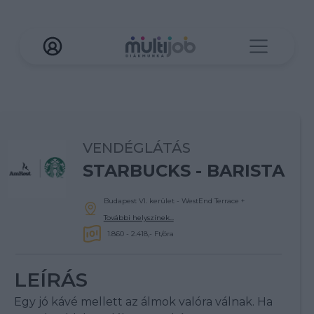
VENDÉGLÁTÁS
STARBUCKS - BARISTA
Budapest VI. kerület - WestEnd Terrace
+
További helyszínek...
1.860 - 2.418,- Ft/óra
LEÍRÁS
Egy jó kávé mellett az álmok valóra válnak. Ha