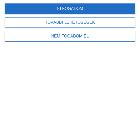
ELFOGADOM
TOVÁBBI LEHETŐSÉGEK
A MUNKA FELTÉTELEI
NEM FOGADOM EL
ALAPFELTÉTEL:
Nappali tagozatos aktív vagy 25 év alatti
passzív jogviszony
KORHATÁR:
18 év alatt nem végezhető
NYELVTUDÁS:
Magyar, Angol
ELVÁRT ÓRASZÁM:
Heti min. 20 óra
MUNKANAP:
A hét bármely napján.