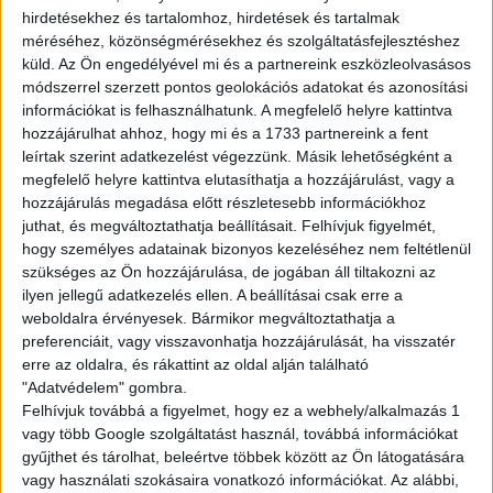
heti 20 órában
hirdetésekhez és tartalomhoz, hirdetések és tartalmak
méréséhez, közönségmérésekhez és szolgáltatásfejlesztéshez
küld.
Az Ön engedélyével mi és a partnereink eszközleolvasásos
módszerrel szerzett pontos geolokációs adatokat és azonosítási
információkat is felhasználhatunk. A megfelelő helyre kattintva
JELENTKEZÉS
hozzájárulhat ahhoz, hogy mi és a 1733 partnereink a fent
leírtak szerint adatkezelést végezzünk. Másik lehetőségként a
megfelelő helyre kattintva elutasíthatja a hozzájárulást, vagy a
hozzájárulás megadása előtt részletesebb információkhoz
juthat, és megváltoztathatja beállításait.
Felhívjuk figyelmét,
hogy személyes adatainak bizonyos kezeléséhez nem feltétlenül
KÉRDÉSED VAN?
szükséges az Ön hozzájárulása, de jogában áll tiltakozni az
ilyen jellegű adatkezelés ellen. A beállításai csak erre a
KERESD
weboldalra érvényesek. Bármikor megváltoztathatja a
preferenciáit, vagy visszavonhatja hozzájárulását, ha visszatér
KOLLÉGÁNKAT!
erre az oldalra, és rákattint az oldal alján található
"Adatvédelem" gombra.
Felhívjuk továbbá a figyelmet, hogy ez a webhely/alkalmazás 1
HASKÓ SZABINA
vagy több Google szolgáltatást használ, továbbá információkat
hasko.szabina@multijob.hu
gyűjthet és tárolhat, beleértve többek között az Ön látogatására
06-20-468-8523
vagy használati szokásaira vonatkozó információkat. Az alábbi,