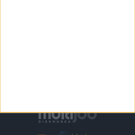
KONYHAI KISEGÍTŐ -
STRANDBÜFÉ
Verőce
2.300,-Ft/óra