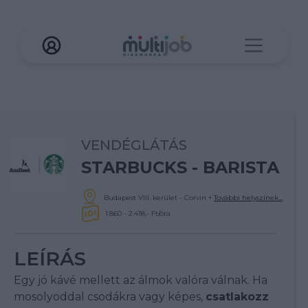
VENDÉGLÁTÁS
STARBUCKS - BARISTA
Budapest VIII. kerület - Corvin
+
További helyszínek...
1.860 - 2.418,- Ft/óra
LEÍRÁS
Egy jó kávé mellett az álmok valóra válnak. Ha
mosolyoddal csodákra vagy képes,
csatlakozz