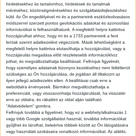
hirdetésekhez és tartalomhoz, hirdetések és tartalmak
méréséhez, közönségmérésekhez és szolgáltatásfejlesztéshez
küld.
Az Ön engedélyével mi és a partnereink eszközleolvasásos
módszerrel szerzett pontos geolokációs adatokat és azonosítási
JELENTKEZÉS
információkat is felhasználhatunk. A megfelelő helyre kattintva
hozzájárulhat ahhoz, hogy mi és a 1733 partnereink a fent
leírtak szerint adatkezelést végezzünk. Másik lehetőségként a
megfelelő helyre kattintva elutasíthatja a hozzájárulást, vagy a
hozzájárulás megadása előtt részletesebb információkhoz
juthat, és megváltoztathatja beállításait.
Felhívjuk figyelmét,
KÉRDÉSED VAN?
hogy személyes adatainak bizonyos kezeléséhez nem feltétlenül
szükséges az Ön hozzájárulása, de jogában áll tiltakozni az
KERESD
ilyen jellegű adatkezelés ellen. A beállításai csak erre a
weboldalra érvényesek. Bármikor megváltoztathatja a
KOLLÉGÁNKAT!
preferenciáit, vagy visszavonhatja hozzájárulását, ha visszatér
erre az oldalra, és rákattint az oldal alján található
"Adatvédelem" gombra.
HASKÓ SZABINA
Felhívjuk továbbá a figyelmet, hogy ez a webhely/alkalmazás 1
hasko.szabina@multijob.hu
vagy több Google szolgáltatást használ, továbbá információkat
06-20-468-8523
gyűjthet és tárolhat, beleértve többek között az Ön látogatására
vagy használati szokásaira vonatkozó információkat. Az alábbi,