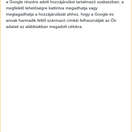
a Google részére adott hozzájárulást tartalmazó szakaszban, a
megfelelő lehetőségre kattintva megadhatja vagy
megtagadhatja a hozzájárulását ahhoz, hogy a Google és
annak harmadik féltől származó címkéi felhasználják az Ön
adatait az alábbiakban megadott célokra.
TOVÁBBI
HELYSZÍNEK
STARBUCKS - BARISTA