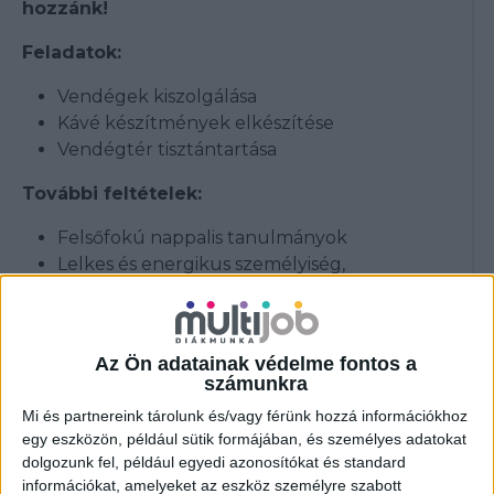
hozzánk!
Feladatok:
Vendégek kiszolgálása
Kávé készítmények elkészítése
Vendégtér tisztántartása
További feltételek:
Felsőfokú nappalis tanulmányok
Lelkes és energikus személyiség,
proaktivitás, gyorsaság
Gyors tanulási képesség és jó
problémamegoldó készség
Az Ön adatainak védelme fontos a
Vendég központúság
számunkra
Kommunikációs szintű angol nyelvtudás
Mi és partnereink tárolunk és/vagy férünk hozzá információkhoz
Rugalmasság: munkavégzés hétköznap és
egy eszközön, például sütik formájában, és személyes adatokat
hétvégén változó műszakokban minimum
dolgozunk fel, például egyedi azonosítókat és standard
heti 20 órában
információkat, amelyeket az eszköz személyre szabott