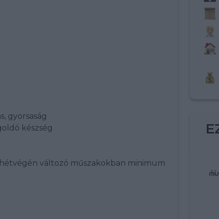
ás, gyorsaság
E
goldó készség
 hétvégén változó műszakokban minimum