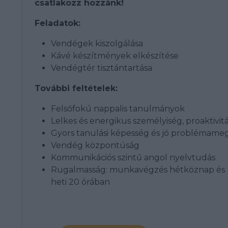
csatlakozz hozzánk!
Feladatok:
Vendégek kiszolgálása
Kávé készítmények elkészítése
Vendégtér tisztántartása
További feltételek:
Felsőfokú nappalis tanulmányok
Lelkes és energikus személyiség, proaktivit
Gyors tanulási képesség és jó problémame
Vendég központúság
Kommunikációs szintű angol nyelvtudás
Rugalmasság: munkavégzés hétköznap és
heti 20 órában