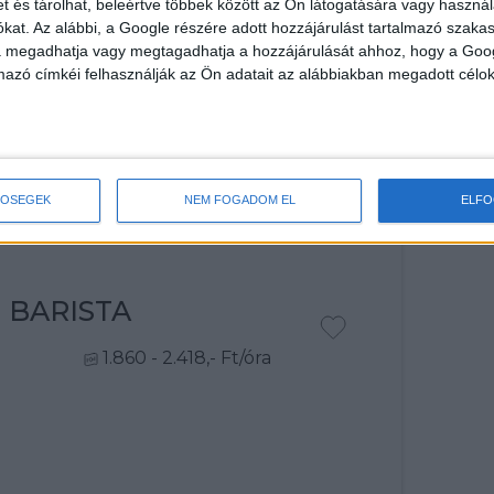
et és tárolhat, beleértve többek között az Ön látogatására vagy használ
kat. Az alábbi, a Google részére adott hozzájárulást tartalmazó szaka
K
va megadhatja vagy megtagadhatja a hozzájárulását ahhoz, hogy a Goo
mazó címkéi felhasználják az Ön adatait az alábbiakban megadott célok
 BARISTA
r
1.860 - 2.418,- Ft/óra
TŐSÉGEK
NEM FOGADOM EL
ELF
 BARISTA
1.860 - 2.418,- Ft/óra