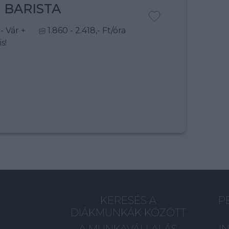
 BARISTA
 - Vár
+
1.860 - 2.418,- Ft/óra
s!
KERESÉS A
P
DIÁKMUNKÁK KÖZÖTT