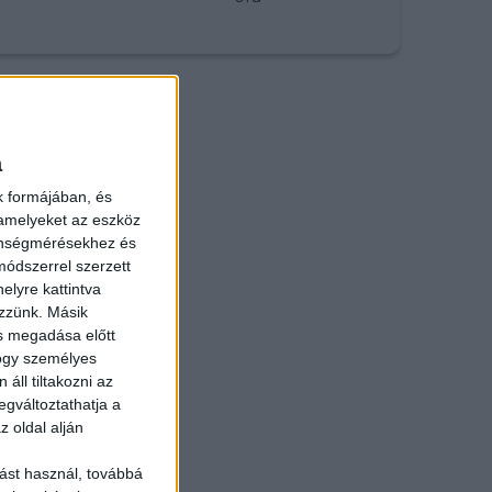
a
k formájában, és
 amelyeket az eszköz
zönségmérésekhez és
ódszerrel szerzett
elyre kattintva
ezzünk. Másik
ás megadása előtt
hogy személyes
áll tiltakozni az
egváltoztathatja a
z oldal alján
ást használ, továbbá