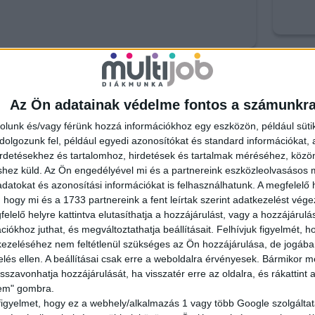
Az Ön adatainak védelme fontos a számunkr
RESD
rolunk és/vagy férünk hozzá információkhoz egy eszközön, például süti
olgozunk fel, például egyedi azonosítókat és standard információkat,
irdetésekhez és tartalomhoz, hirdetések és tartalmak méréséhez, kö
shez küld.
Az Ön engedélyével mi és a partnereink eszközleolvasásos m
datokat és azonosítási információkat is felhasználhatunk. A megfelelő h
 hogy mi és a 1733 partnereink a fent leírtak szerint adatkezelést vég
elelő helyre kattintva elutasíthatja a hozzájárulást, vagy a hozzájárul
iókhoz juthat, és megváltoztathatja beállításait.
Felhívjuk figyelmét, 
ezeléséhez nem feltétlenül szükséges az Ön hozzájárulása, de jogában 
zelés ellen. A beállításai csak erre a weboldalra érvényesek. Bármikor m
isszavonhatja hozzájárulását, ha visszatér erre az oldalra, és rákattint a
lem" gombra.
figyelmet, hogy ez a webhely/alkalmazás 1 vagy több Google szolgáltat