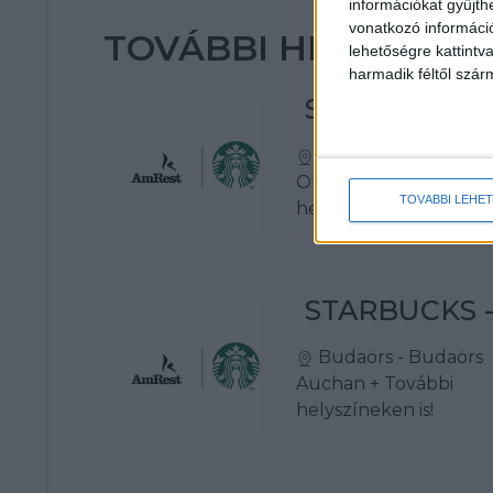
információkat gyűjth
vonatkozó információ
TOVÁBBI HELYSZÍNE
lehetőségre kattint
harmadik féltől szár
STARBUCKS -
Biatorbágy - Premie
Outlet
+ További
TOVÁBBI LEHE
helyszíneken is!
STARBUCKS -
Budaörs - Budaörs
Auchan
+ További
helyszíneken is!