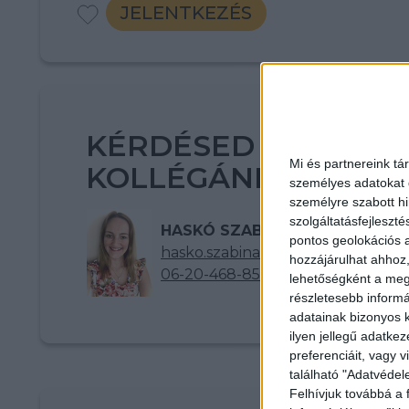
JELENTKEZÉS
KÉRDÉSED VAN? KE
Mi és partnereink tá
KOLLÉGÁNKAT!
személyes adatokat d
személyre szabott h
szolgáltatásfejleszté
HASKÓ SZABINA
pontos geolokációs a
hasko.szabina@multijob.hu
hozzájárulhat ahhoz,
06-20-468-8523
lehetőségként a megf
részletesebb informác
adatainak bizonyos k
ilyen jellegű adatke
preferenciáit, vagy v
található "Adatvéde
Felhívjuk továbbá a 