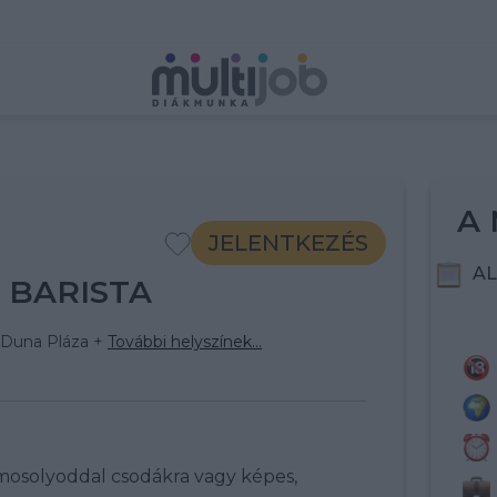
A 
JELENTKEZÉS
AL
 BARISTA
- Duna Pláza
+
További helyszínek...
 mosolyoddal csodákra vagy képes,