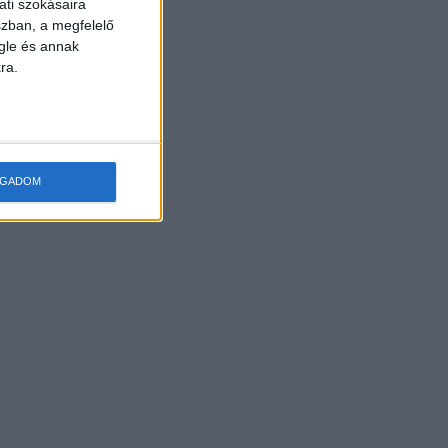
ati szokásaira
szban, a megfelelő
gle és annak
ra.
OGADOM