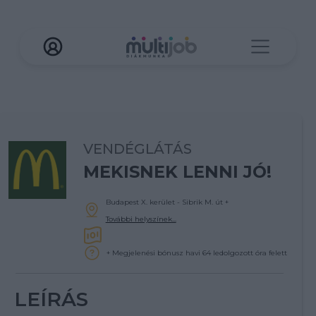
VENDÉGLÁTÁS
MEKISNEK LENNI JÓ!
Budapest X. kerület - Sibrik M. út
+
További helyszínek...
+ Megjelenési bónusz havi 64 ledolgozott óra felett
LEÍRÁS