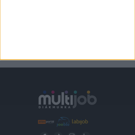
STRANDBÜFÉ
Verőce
2.300,-Ft/óra