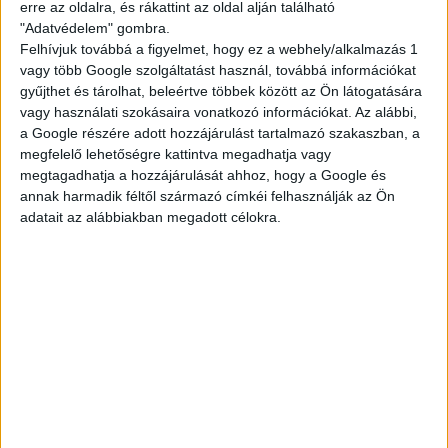
erre az oldalra, és rákattint az oldal alján található
nettód is.
"Adatvédelem" gombra.
Felhívjuk továbbá a figyelmet, hogy ez a webhely/alkalmazás 1
vagy több Google szolgáltatást használ, továbbá információkat
Ami kell hozzá:
gyűjthet és tárolhat, beleértve többek között az Ön látogatására
vagy használati szokásaira vonatkozó információkat. Az alábbi,
minimum 16 éves kor, nyáron 15 (étteremtől
a Google részére adott hozzájárulást tartalmazó szakaszban, a
függően)
megfelelő lehetőségre kattintva megadhatja vagy
legalább 2 hónapos munkavégzés
megtagadhatja a hozzájárulását ahhoz, hogy a Google és
annak harmadik féltől származó címkéi felhasználják az Ön
Ha szeretnél egy olyan diákmelót, ami tényleg
adatait az alábbiakban megadott célokra.
összehozható a suli + élet kombóval, dobj egy
jelentkezést!
A végére kis matek:
Akár 51.000,- Ft/hét
— ennyit is kereshetsz.
Egy átlagos, heti 3 napos beosztással, 14–22 órás
műszakkal számolva egy normál budapesti
étterem esetén.