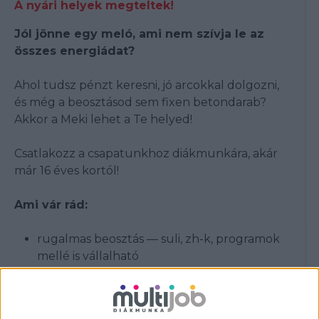
A nyári helyek megteltek!
Jól jönne egy meló, ami nem szívja le az
összes energiádat?
Ahol tudsz pénzt keresni, jó arcokkal dolgozni,
és még a beosztásod sem fixen betondarab?
Akkor a Meki lehet a Te helyed!
Csatlakozz a csapatunkhoz diákmunkára, akár
már 16 éves kortól!
Ami vár rád:
rugalmas beosztás — suli, zh-k, programok
mellé is vállalható
már heti 16 órától dolgozhatsz
fiatal, laza csapat
pörgés van, unalom nincs