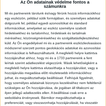
több étterem közül választhatsz
Az Ön adatainak védelme fontos a
számunkra
személyzeti kaja
McCard kedvezmények
Mi és partnereink tárolunk és/vagy férünk hozzá információkhoz
egy eszközön, például sütik formájában, és személyes adatokat
fejlődési lehetőség, ha hosszabb távon
dolgozunk fel, például egyedi azonosítókat és standard
maradnál
információkat, amelyeket az eszköz személyre szabott
hirdetésekhez és tartalomhoz, hirdetések és tartalmak
méréséhez, közönségmérésekhez és szolgáltatásfejlesztéshez
És itt a legjobb rész:
küld.
Az Ön engedélyével mi és a partnereink eszközleolvasásos
módszerrel szerzett pontos geolokációs adatokat és azonosítási
Nem kell kivárnod a hónap végét, hogy
információkat is felhasználhatunk. A megfelelő helyre kattintva
pénzhez juss.
hozzájárulhat ahhoz, hogy mi és a 1733 partnereink a fent
leírtak szerint adatkezelést végezzünk. Másik lehetőségként a
A
QuickPay
szolgáltatással akár hetente
megfelelő helyre kattintva elutasíthatja a hozzájárulást, vagy a
elkérheted a fizud.
hozzájárulás megadása előtt részletesebb információkhoz
Igen, tényleg!
juthat, és megváltoztathatja beállításait.
Felhívjuk figyelmét,
hogy személyes adatainak bizonyos kezeléséhez nem feltétlenül
szükséges az Ön hozzájárulása, de jogában áll tiltakozni az
Plusz számíthatsz extra pénzre esti, éjszakai és
ilyen jellegű adatkezelés ellen. A beállításai csak erre a
ünnepnapi műszakoknál is.*
weboldalra érvényesek. Bármikor megváltoztathatja a
preferenciáit, vagy visszavonhatja hozzájárulását, ha visszatér
25 év alatt pedig a bruttó béred lényegében a