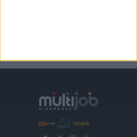
STRANDBÜFÉ
Verőce
2.300,-Ft/óra