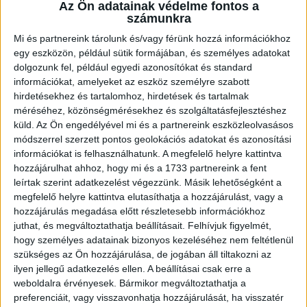
több étterem közül választhatsz
Az Ön adatainak védelme fontos a
számunkra
személyzeti kaja
McCard kedvezmények
Mi és partnereink tárolunk és/vagy férünk hozzá információkhoz
egy eszközön, például sütik formájában, és személyes adatokat
fejlődési lehetőség, ha hosszabb távon
dolgozunk fel, például egyedi azonosítókat és standard
maradnál
információkat, amelyeket az eszköz személyre szabott
hirdetésekhez és tartalomhoz, hirdetések és tartalmak
méréséhez, közönségmérésekhez és szolgáltatásfejlesztéshez
És itt a legjobb rész:
küld.
Az Ön engedélyével mi és a partnereink eszközleolvasásos
módszerrel szerzett pontos geolokációs adatokat és azonosítási
Nem kell kivárnod a hónap végét, hogy
információkat is felhasználhatunk. A megfelelő helyre kattintva
pénzhez juss.
hozzájárulhat ahhoz, hogy mi és a 1733 partnereink a fent
leírtak szerint adatkezelést végezzünk. Másik lehetőségként a
A
QuickPay
szolgáltatással akár hetente
megfelelő helyre kattintva elutasíthatja a hozzájárulást, vagy a
elkérheted a fizud.
hozzájárulás megadása előtt részletesebb információkhoz
Igen, tényleg!
juthat, és megváltoztathatja beállításait.
Felhívjuk figyelmét,
hogy személyes adatainak bizonyos kezeléséhez nem feltétlenül
szükséges az Ön hozzájárulása, de jogában áll tiltakozni az
Plusz számíthatsz extra pénzre esti, éjszakai és
ilyen jellegű adatkezelés ellen. A beállításai csak erre a
ünnepnapi műszakoknál is.*
weboldalra érvényesek. Bármikor megváltoztathatja a
preferenciáit, vagy visszavonhatja hozzájárulását, ha visszatér
25 év alatt pedig a bruttó béred lényegében a