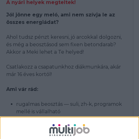
A nyári helyek megteltek!
Jól jönne egy meló, ami nem szívja le az
összes energiádat?
Ahol tudsz pénzt keresni, jó arcokkal dolgozni,
és még a beosztásod sem fixen betondarab?
Akkor a Meki lehet a Te helyed!
Csatlakozz a csapatunkhoz diákmunkára, akár
már 16 éves kortól!
Ami vár rád:
rugalmas beosztás — suli, zh-k, programok
mellé is vállalható
már heti 16 órától dolgozhatsz
fiatal, laza csapat
pörgés van, unalom nincs