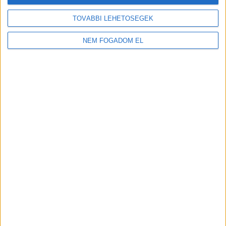
TOVÁBBI LEHETŐSÉGEK
NEM FOGADOM EL
MEKISNEK LENNI JÓ!
Budakalász
+
További
helyszíneken is!
TOVÁBBIAK