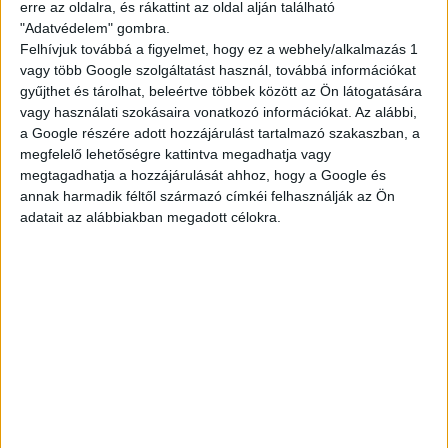
erre az oldalra, és rákattint az oldal alján található
nettód is.
"Adatvédelem" gombra.
Felhívjuk továbbá a figyelmet, hogy ez a webhely/alkalmazás 1
vagy több Google szolgáltatást használ, továbbá információkat
Ami kell hozzá:
gyűjthet és tárolhat, beleértve többek között az Ön látogatására
vagy használati szokásaira vonatkozó információkat. Az alábbi,
minimum 16 éves kor, nyáron 15 (étteremtől
a Google részére adott hozzájárulást tartalmazó szakaszban, a
függően)
megfelelő lehetőségre kattintva megadhatja vagy
legalább 2 hónapos munkavégzés
megtagadhatja a hozzájárulását ahhoz, hogy a Google és
annak harmadik féltől származó címkéi felhasználják az Ön
Ha szeretnél egy olyan diákmelót, ami tényleg
adatait az alábbiakban megadott célokra.
összehozható a suli + élet kombóval, dobj egy
jelentkezést!
A végére kis matek:
Akár 51.000,- Ft/hét
— ennyit is kereshetsz.
Egy átlagos, heti 3 napos beosztással, 14–22 órás
műszakkal számolva egy normál budapesti
étterem esetén.