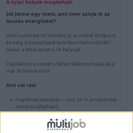
A nyári helyek megteltek!
Jól jönne egy meló, ami nem szívja le az
összes energiádat?
Ahol tudsz pénzt keresni, jó arcokkal dolgozni,
és még a beosztásod sem fixen betondarab?
Akkor a Meki lehet a Te helyed!
Csatlakozz a csapatunkhoz diákmunkára, akár
már 16 éves kortól!
Ami vár rád:
rugalmas beosztás — suli, zh-k, programok
mellé is vállalható
már heti 16 órától dolgozhatsz
fiatal, laza csapat
pörgés van, unalom nincs