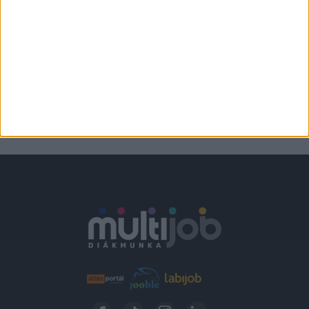
STRANDBÜFÉ
Verőce
2.300,-Ft/óra