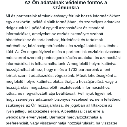
több étterem közül választhatsz
Az Ön adatainak védelme fontos a
számunkra
személyzeti kaja
McCard kedvezmények
Mi és partnereink tárolunk és/vagy férünk hozzá információkhoz
egy eszközön, például sütik formájában, és személyes adatokat
fejlődési lehetőség, ha hosszabb távon
dolgozunk fel, például egyedi azonosítókat és standard
maradnál
információkat, amelyeket az eszköz személyre szabott
hirdetésekhez és tartalomhoz, hirdetések és tartalmak
méréséhez, közönségmérésekhez és szolgáltatásfejlesztéshez
És itt a legjobb rész:
küld.
Az Ön engedélyével mi és a partnereink eszközleolvasásos
módszerrel szerzett pontos geolokációs adatokat és azonosítási
Nem kell kivárnod a hónap végét, hogy
információkat is felhasználhatunk. A megfelelő helyre kattintva
pénzhez juss.
hozzájárulhat ahhoz, hogy mi és a 1733 partnereink a fent
leírtak szerint adatkezelést végezzünk. Másik lehetőségként a
A
QuickPay
szolgáltatással akár hetente
megfelelő helyre kattintva elutasíthatja a hozzájárulást, vagy a
elkérheted a fizud.
hozzájárulás megadása előtt részletesebb információkhoz
Igen, tényleg!
juthat, és megváltoztathatja beállításait.
Felhívjuk figyelmét,
hogy személyes adatainak bizonyos kezeléséhez nem feltétlenül
szükséges az Ön hozzájárulása, de jogában áll tiltakozni az
Plusz számíthatsz extra pénzre esti, éjszakai és
ilyen jellegű adatkezelés ellen. A beállításai csak erre a
ünnepnapi műszakoknál is.*
weboldalra érvényesek. Bármikor megváltoztathatja a
preferenciáit, vagy visszavonhatja hozzájárulását, ha visszatér
25 év alatt pedig a bruttó béred lényegében a