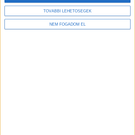
TOVÁBBI LEHETŐSÉGEK
NEM FOGADOM EL
MEKISNEK LENNI JÓ!
Budakalász
+
További
helyszíneken is!
TOVÁBBIAK