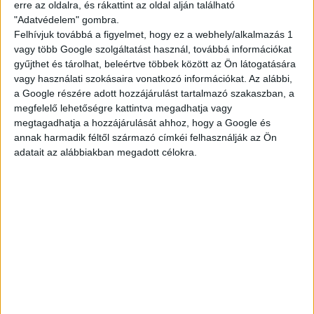
erre az oldalra, és rákattint az oldal alján található
nettód is.
"Adatvédelem" gombra.
Felhívjuk továbbá a figyelmet, hogy ez a webhely/alkalmazás 1
vagy több Google szolgáltatást használ, továbbá információkat
Ami kell hozzá:
gyűjthet és tárolhat, beleértve többek között az Ön látogatására
vagy használati szokásaira vonatkozó információkat. Az alábbi,
minimum 16 éves kor, nyáron 15 (étteremtől
a Google részére adott hozzájárulást tartalmazó szakaszban, a
függően)
megfelelő lehetőségre kattintva megadhatja vagy
legalább 2 hónapos munkavégzés
megtagadhatja a hozzájárulását ahhoz, hogy a Google és
annak harmadik féltől származó címkéi felhasználják az Ön
Ha szeretnél egy olyan diákmelót, ami tényleg
adatait az alábbiakban megadott célokra.
összehozható a suli + élet kombóval, dobj egy
jelentkezést!
A végére kis matek:
Akár 51.000,- Ft/hét
— ennyit is kereshetsz.
Egy átlagos, heti 3 napos beosztással, 14–22 órás
műszakkal számolva egy normál budapesti
étterem esetén.