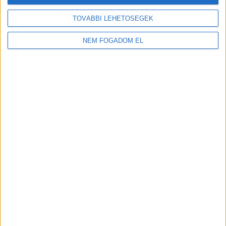
TOVÁBBI LEHETŐSÉGEK
NEM FOGADOM EL
MEKISNEK LENNI JÓ!
Budakalász
+
További
helyszíneken is!
TOVÁBBIAK