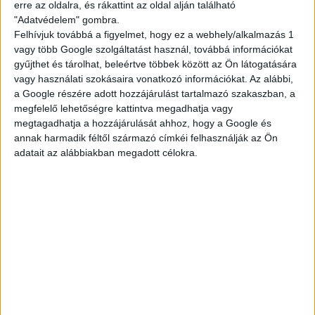
erre az oldalra, és rákattint az oldal alján található
nettód is.
"Adatvédelem" gombra.
Felhívjuk továbbá a figyelmet, hogy ez a webhely/alkalmazás 1
vagy több Google szolgáltatást használ, továbbá információkat
Ami kell hozzá:
gyűjthet és tárolhat, beleértve többek között az Ön látogatására
vagy használati szokásaira vonatkozó információkat. Az alábbi,
minimum 16 éves kor, nyáron 15 (étteremtől
a Google részére adott hozzájárulást tartalmazó szakaszban, a
függően)
megfelelő lehetőségre kattintva megadhatja vagy
legalább 2 hónapos munkavégzés
megtagadhatja a hozzájárulását ahhoz, hogy a Google és
annak harmadik féltől származó címkéi felhasználják az Ön
Ha szeretnél egy olyan diákmelót, ami tényleg
adatait az alábbiakban megadott célokra.
összehozható a suli + élet kombóval, dobj egy
jelentkezést!
A végére kis matek:
Akár 51.000,- Ft/hét
— ennyit is kereshetsz.
Egy átlagos, heti 3 napos beosztással, 14–22 órás
műszakkal számolva egy normál budapesti
étterem esetén.