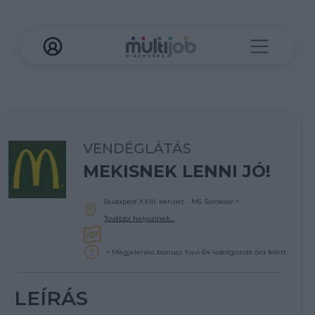
VENDÉGLÁTÁS
MEKISNEK LENNI JÓ!
Budapest XXIII. kerület - M5 Soroksár
+
További helyszínek...
+ Megjelenési bónusz havi 64 ledolgozott óra felett
LEÍRÁS