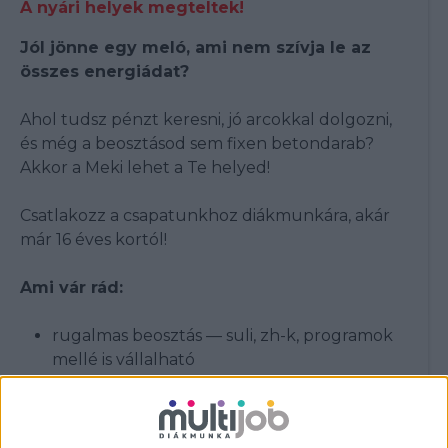
A nyári helyek megteltek!
Jól jönne egy meló, ami nem szívja le az
összes energiádat?
Ahol tudsz pénzt keresni, jó arcokkal dolgozni,
és még a beosztásod sem fixen betondarab?
Akkor a Meki lehet a Te helyed!
Csatlakozz a csapatunkhoz diákmunkára, akár
már 16 éves kortól!
Ami vár rád:
rugalmas beosztás — suli, zh-k, programok
mellé is vállalható
már heti 16 órától dolgozhatsz
fiatal, laza csapat
pörgés van, unalom nincs