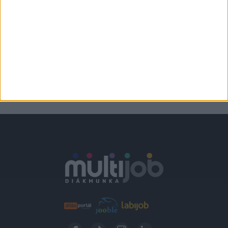
STRANDBÜFÉ
Verőce
2.300,-Ft/óra