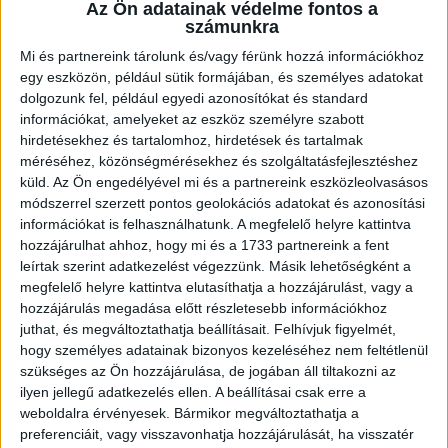
több étterem közül választhatsz
Az Ön adatainak védelme fontos a
számunkra
személyzeti kaja
McCard kedvezmények
Mi és partnereink tárolunk és/vagy férünk hozzá információkhoz
egy eszközön, például sütik formájában, és személyes adatokat
fejlődési lehetőség, ha hosszabb távon
dolgozunk fel, például egyedi azonosítókat és standard
maradnál
információkat, amelyeket az eszköz személyre szabott
hirdetésekhez és tartalomhoz, hirdetések és tartalmak
méréséhez, közönségmérésekhez és szolgáltatásfejlesztéshez
És itt a legjobb rész:
küld.
Az Ön engedélyével mi és a partnereink eszközleolvasásos
módszerrel szerzett pontos geolokációs adatokat és azonosítási
Nem kell kivárnod a hónap végét, hogy
információkat is felhasználhatunk. A megfelelő helyre kattintva
pénzhez juss.
hozzájárulhat ahhoz, hogy mi és a 1733 partnereink a fent
leírtak szerint adatkezelést végezzünk. Másik lehetőségként a
A
QuickPay
szolgáltatással akár hetente
megfelelő helyre kattintva elutasíthatja a hozzájárulást, vagy a
elkérheted a fizud.
hozzájárulás megadása előtt részletesebb információkhoz
Igen, tényleg!
juthat, és megváltoztathatja beállításait.
Felhívjuk figyelmét,
hogy személyes adatainak bizonyos kezeléséhez nem feltétlenül
szükséges az Ön hozzájárulása, de jogában áll tiltakozni az
Plusz számíthatsz extra pénzre esti, éjszakai és
ilyen jellegű adatkezelés ellen. A beállításai csak erre a
ünnepnapi műszakoknál is.*
weboldalra érvényesek. Bármikor megváltoztathatja a
preferenciáit, vagy visszavonhatja hozzájárulását, ha visszatér
25 év alatt pedig a bruttó béred lényegében a