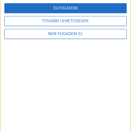
ELFOGADOM
TOVÁBBI LEHETŐSÉGEK
A MUNKA FELTÉTELEI
NEM FOGADOM EL
ALAPFELTÉTEL:
Nappali tagozatos aktív vagy 25 év alatti
passzív jogviszony
KORHATÁR:
18 év alatt nem végezhető
NYELVTUDÁS:
Magyar, Angol
ELVÁRT ÓRASZÁM:
Heti min. 20 óra
MUNKANAP:
A hét bármely napján.