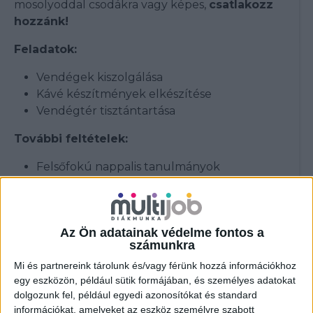
mosolyoddal csodákra vagy képes,
csatlakozz
hozzánk!
Feladatok:
Vendégek kiszolgálása
Kávé készítmények elkészítése
Vendégtér tisztántartása
További feltételek:
Felsőfokú nappalis tanulmányok
Lelkes és energikus személyiség,
proaktivitás, gyorsaság
Gyors tanulási képesség és jó
Az Ön adatainak védelme fontos a
problémamegoldó készség
számunkra
Vendég központúság
Mi és partnereink tárolunk és/vagy férünk hozzá információkhoz
Kommunikációs szintű angol nyelvtudás
egy eszközön, például sütik formájában, és személyes adatokat
Rugalmasság: munkavégzés hétköznap és
dolgozunk fel, például egyedi azonosítókat és standard
hétvégén változó műszakokban minimum
információkat, amelyeket az eszköz személyre szabott