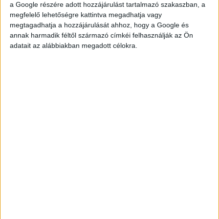
a Google részére adott hozzájárulást tartalmazó szakaszban, a
megfelelő lehetőségre kattintva megadhatja vagy
megtagadhatja a hozzájárulását ahhoz, hogy a Google és
annak harmadik féltől származó címkéi felhasználják az Ön
adatait az alábbiakban megadott célokra.
TOVÁBBI
HELYSZÍNEK
STARBUCKS - BARISTA