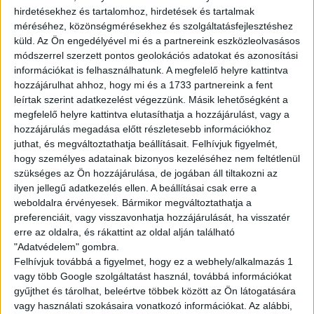
heti 20 órában
hirdetésekhez és tartalomhoz, hirdetések és tartalmak
méréséhez, közönségmérésekhez és szolgáltatásfejlesztéshez
küld.
Az Ön engedélyével mi és a partnereink eszközleolvasásos
módszerrel szerzett pontos geolokációs adatokat és azonosítási
információkat is felhasználhatunk. A megfelelő helyre kattintva
JELENTKEZÉS
hozzájárulhat ahhoz, hogy mi és a 1733 partnereink a fent
leírtak szerint adatkezelést végezzünk. Másik lehetőségként a
megfelelő helyre kattintva elutasíthatja a hozzájárulást, vagy a
hozzájárulás megadása előtt részletesebb információkhoz
juthat, és megváltoztathatja beállításait.
Felhívjuk figyelmét,
hogy személyes adatainak bizonyos kezeléséhez nem feltétlenül
KÉRDÉSED VAN?
szükséges az Ön hozzájárulása, de jogában áll tiltakozni az
ilyen jellegű adatkezelés ellen. A beállításai csak erre a
KERESD
weboldalra érvényesek. Bármikor megváltoztathatja a
preferenciáit, vagy visszavonhatja hozzájárulását, ha visszatér
KOLLÉGÁNKAT!
erre az oldalra, és rákattint az oldal alján található
"Adatvédelem" gombra.
Felhívjuk továbbá a figyelmet, hogy ez a webhely/alkalmazás 1
HASKÓ SZABINA
vagy több Google szolgáltatást használ, továbbá információkat
hasko.szabina@multijob.hu
gyűjthet és tárolhat, beleértve többek között az Ön látogatására
06-20-468-8523
vagy használati szokásaira vonatkozó információkat. Az alábbi,