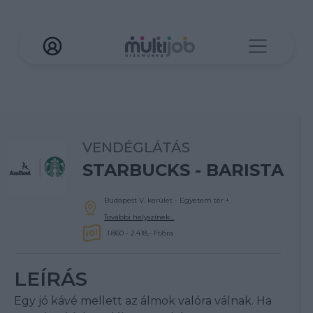
VENDÉGLÁTÁS
STARBUCKS - BARISTA
Budapest V. kerület - Egyetem tér
+
További helyszínek...
1.860 - 2.418,- Ft/óra
LEÍRÁS
Egy jó kávé mellett az álmok valóra válnak. Ha